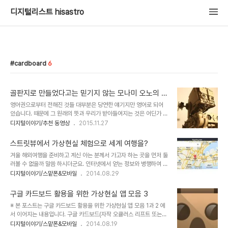
디지털리스트 hisastro
cardboard
6
골판지로 만들었다고는 믿기지 않는 모나미 오노의 멋
진 작품들
영어권으로부터 전해진 것들 대부분은 당연한 얘기지만 영어로 되어
있습니다. 때문에 그 원래의 뜻과 우리가 받아들여지는 것은 어딘가 어
긋난 채로 이해될 가능성이 클 수 밖에 없습니다. 특히 그것이 1차적인
디지털이야기/추천 동영상
2015.11.27
어의가 아닌 2차 또는 3차적 의미를 담고 있는 경우 본이 아니게 전혀
다른 뜻으로 알게 되기도 합니다. 구글이 의도한 바와 달리 최근 국내
스트릿뷰에서 가상현실 체험으로 세계 여행을?
에서 빠르게 보급되고 있는 카드보드(Cardboard) 장치도 그런 류로
겨울 해외여행을 준비하고 계신 아는 분께서 가고자 하는 곳을 먼저 둘
볼 수 있습니다. 구글은 분명 골판지라는 뜻으로 "Cardboard"란 말
러볼 수 없을까 말씀 하시더군요. 인터넷에서 얻는 정보와 병행하여 직
을 붙였지만 그 본 뜻을 인지하지 못한 경우 골판지가 아니라 골판지로
접 거리모습을 보고 싶다는 겁니다. 생각해 보니 어렵지 않게 구글 카
디지털이야기/스맡폰&모바일
2014.08.29
만들어진 저가형 가상현실 장치의 이름으로 기억할 이들이 적지 않을
드보드를 활용해서 스트릿뷰로 가고자 하는 장소를 보면 되었습니다.
것이라고 봅니다. 뭐~ 어쨌건 골판지 앞에 구글이름을 붙였으니 그게
어쩌면 이번 포스트는 그 분을 위한 내용일 수도 있겠네요.잠시 만나
그렇게 고유명사가 ..
구글 카드보드 활용을 위한 가상현실 앱 모음 3
구글 카드보드를 보여드렸었는데, 얼마나 재밌고 신기해 하시던지...
※ 본 포스트는 구글 카드보드 활용을 위한 가상현실 앱 모음 1과 2 에
^^ 시간 내어 하나 만들어드리기로 했습니다. ^^ 좀 힘들겠지만...ㅠ.ㅠ
서 이어지는 내용입니다. 구글 카드보드(자작 오큘러스 리프트 또는
암튼 기존 스트릿뷰 화면을 구글 카드보드로 가상현실 처럼 볼 수 있다
Dive) 활용을 위한 앱모음 소개 마지막입니다. 포스트 작성에 따른 시
디지털이야기/스맡폰&모바일
2014.08.19
는 걸 생각하면 정말이지 놀랍고 또 이걸 좋아하는 지인께 알려드리려