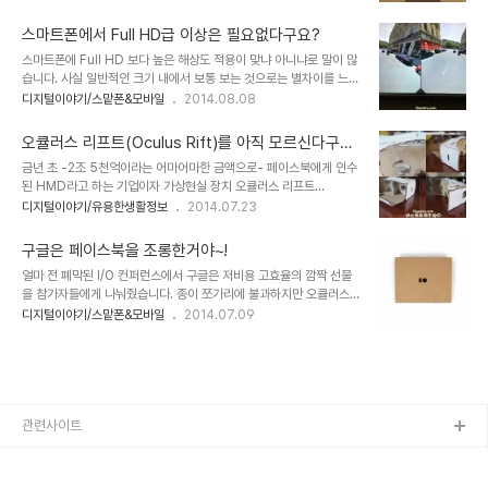
간 소요가 많이 되는 관계로 내용은 줄이고 이미지와 링크 위주로 작성
니 마냥 기분이 좋아집니다. 구글이 기본 앱으로 제공했던 구글 카드보
해야 할 듯 합니다. 양해를 먼저 구합니다. 뭐~ 내용 적은 것이 보긴 편
드 앱에서 보았던 스트릿뷰가..
스마트폰에서 Full HD급 이상은 필요없다구요?
하죠. ^^ 이전 포스트에서 웬만한 앱들은 모두 소개해 드린 것 같지만
스마트폰에 Full HD 보다 높은 해상도 적용이 맞냐 아니냐로 말이 많
아직 소개할 앱들이 적지 않습니다. 문제는 이미 경험했던 형태의 연속
습니다. 사실 일반적인 크기 내에서 보통 보는 것으로는 별차이를 느낄
이라서 처음 HMD(Head Mounted Display, 오큘러스 리프트와
수 없습니다. 사람의 눈으로 구분할 수 있는 한계를 넘어서기 때문인데
디지털이야기/스맡폰&모바일
2014.08.08
같은 카드보드 또는 Dive 등의 장치를 지칭)를 접했을 때의 느낌은 없
요. 그러나 이 논란은 이제 해묵은 뒷얘기로 남을지도 모르겠습니다.
다는 겁니다. 따라서 너무 기대는 마시고 그냥 다양한 앱을 실행해 본
Full HD 보다 높은 고해상도 디스플레이 기술(QHD, UHD)을 스마
다 정..
오큘러스 리프트(Oculus Rift)를 아직 모르신다구
트폰에 적용할 확실한 이유가 생겼기 때문입니다. 바로 자작 오큘러스
요?
금년 초 -2조 5천억이라는 어마어마한 금액으로- 페이스북에게 인수
리프트로 알려진 Dive, 구글카드보드가 그 주인공입니다. 아직 초기
된 HMD라고 하는 기업이자 가상현실 장치 오큘러스 리프트
라서 많은 이들이 접하지 못했다 뿐이지 소리소문없이 퍼지고 있는 분
(Oculus Rift). 얼마 전엔 구글 개발자 대회인 I/O컨퍼런스에서 -어
디지털이야기/유용한생활정보
2014.07.23
위기를 볼 때 곧 보편적 사용범위 안에 들어설 것으로 보입니다. 그리
떤 의도인지 잘 몰라도- 페이스북에겐 조금 거시기 했을 카드보드
고 분명 스마트폰의 활용도는 한층 높아질 겁니다. 오큘러스 리프트로
(Cardboard)를 참가자들에게 선물로 나눠줘서 또 한번 화제가 되었
대표되는 HMD(Head ..
구글은 페이스북을 조롱한거야~!
었습니다. 저도 그 내용을 주제로 포스팅하기도 했습니다. 구글은 페이
얼마 전 폐막된 I/O 컨퍼런스에서 구글은 저비용 고효율의 깜짝 선물
스북을 조롱한거야~! 그리고 간단히 그걸 한번 따라 해본다고 하나를
을 참가자들에게 나눠줬습니다. 종이 쪼가리에 불과하지만 오큘러스
시험 삼아 만들어 보기도 했습니다.만드는 솜씨기 부족했지만 사용해
리프트(Oculus Rift)와 다를바 없는 CardBoard가 바로 그것입니
디지털이야기/스맡폰&모바일
2014.07.09
본 결과... 오~ 정말 이거 괜찮더군요. ㅎ 아래는 제가 만든 허접 카드
다. 참석했던 이들을 들었다 놨다 했다죠? 좋은 선물을 기대했는데, 종
보드 입니다. ㅎ 그런데, 이걸 보여드리고 설명을 드려도 직접 해보기
이 쪼가릴 준다니 실망했을 거고... 바로 이어진 반전에 놀랬을 테니..
전 까지는 이 물건이 무엇인고?..
ㅋㅋ 사실 알고 보면 구글은 이 앙큼한 깜짝선물을 전세계 디지털 매니
아들에게 준 것이나 다름없습니다. 인터넷이 가능한 경우라면 10달러
정도로 누구나 제작이 가능하도록 모든 것을 공개했고, 300달러로
예상되는 오큘러스리프트와 같은 걸 부담없이 갖게 했으니 말이죠.이
관련사이트
미 많은 이들이 CardBoard를 제작했다는 소식을 인터넷에 속속 올
리고 있습니다.저도 곧 ..