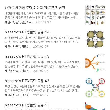
는 음식 요리를 위해 갖은 양념과 여러가지 준비해야 할 사항이 많은
히 생각하겠습니다. 변형된 형태로 수정하시는 경우에 있어서는 되도
것과 마찬가지로 이것 저것 작업을 하기 이전 부터 꾸준한 준비가 필요
록 재공유를 부탁드리며, 출발점..
배경을 제거한 투명 이미지 PNG포멧 버전
합니다. 그것은 작업 시간을 줄이는 하나의 중요한 열쇠가 되기도 하
배경을 제거한 투명 이미지 PNG포멧 버전 제안서를 작성하게 되면
며, 또한 제안서를 작성하는데 영감이나 아이디어를 제공받을 수 있는
종종 이미지 편집 작업을 하게 됩니다. 주로 이미지의 배경이 하얀 경
기회가 되기도 합니다. 사용하는 빈도가 많지는 않았으나, 그런대로 자
우 색깔이나 이미지로 만들어진 제안서의 배경과 어울리지 못하는 문
제안서 만들기/클립아트
2011.02.07
료를 좀더 수려하게 만들 수 있는 3D형태의 클립아트는 멋진 제안서
제를 해결하기 위하여... 이미지의 배경색(주로 하얀색)을 제거하는 작
를 제작하는데 좋은 소재가 된다는 생각으로 공유합니다. ▣ 멋진제안
업을 (보통 "누끼"라고 하는데 아마도 일본말 같습니다) 많이하게 됩
서 만들기 hisastro's PT템플릿 링..
hisastro's PT템플릿 공유 44
니다. 올리는 이미지들은 그 결과물들 중 일부입니다. 이미지들의 크기
순환 표현에 좋은 다이어그램 특별한 어떤 의무감을 지니고 있지는 않
는 아래 보이는 이미지의 약 2배가 조금 더 됩니다. 멋진 제안서를 만
지만, 그래도 블로깅의 한가지 부분으로써 생각했던 카테고리인 만큼
드시는데 조금이라도 도움이 되시길 바랍니다. ^^ 글을 인용하실 경우
신경이 쓰이는 건 사실입니다. 그래서 습관처럼 템플릿 제작을 위한 주
제안서 만들기/템플릿
2011.02.07
따뜻한 댓글(또는 트랙백)과 원문의 출처는 밝혀주시기 바랍니다. 또
위의 소재들을 관심있게 보면서 때때로 필을 받게 되면 상황이 가능한
한 상업용으로는 제한된 이미지가 포함되어 있습니다. 사용상에 주의
경우 즉석에서 바로 제작에 들어가기도 합니다. 무슨 디자이너도 아니
를 요합니다. ▣ 멋진제안서 만들기 h..
hisastro's PT템플릿 공유 43
면서... -.-; 그러나, 지난번 템플릿을 올리는 포스팅에서도 밝혔듯이...
주제에 대한 특징 설명에 좋은 다이어그램 오랜만에 또하나의 템플릿
힘이 나는 댓글과 추천이 별로 없었다는 것도 은연 중 작지는 않았나
을 공유합니다. 그런데, 한편으로 이렇게 올려드리는 자료가 정말 도움
봅니다. -.-; 공유와 나눔... 공감... 이런 건 소통이 중요한 건데 ㅋ 그
이 될까? 회의가 들기도 합니다. 분명 페이지뷰를 확인해 보면 그 수치
제안서 만들기/템플릿
2011.02.07
래도 마음만은 따뜻하게 생각해주시리라고 생각합니다. (_ _) 이번에
가 적지 않음에도... 템플릿 및 제안서 배경에 대한 포스트들에는 댓글
올려드리는 템플릿의 완성도는 약 80%입니다. 만들어진 다이어그램
등 그 소통의 결과가 그리 많지 않다는 점에 있어서... 별 시덥지 않은
에 바로 내용만 ..
hisastro's PT템플릿 공유 42
자료이기에 그냥 왔다가 보고 별거 아니군 하고 떠나 버렸기 때문은 아
특징 및 장점 표현에 좋은 다이어그램 항상 새로운 해를 맞이하면서는
닌가 싶기도 하고... 이런 생각을 갖으면 안되는데... ^^ 그러나 어느 분
많은 사람들은 남다른 다짐을 하곤 합니다. 그런데, 저는 그런 생각을
들께는 도움이 분명될 것이라는 생각을 하면서도... 살~짝 그 소통에
하지 않고 매일 매일 충실하자라는 생각을 할 뿐입니다. 현재 좋은 상
제안서 만들기/템플릿
2011.02.07
대한 욕심이 생기는 건 아무래도 블로깅을 하는 이유 중 그것이 작지는
황은 못되지만, 지금의 모습들이 앞으로의 시간들에 있어 좋은 토대가
않을 것이기 때문입니다. 혹, 자료를 보시고 괜찮다 싶어 가실때, 작은
되도록 노력하려고 합니다. 언젠가 어느 분께서 그러더군요. 새해를 맞
응원의 한..
hisastro's PT템플릿 공유 41
이할 때 다짐하는 것들을 작심삼일이 되지 않도록 작심삼일을 삼일마