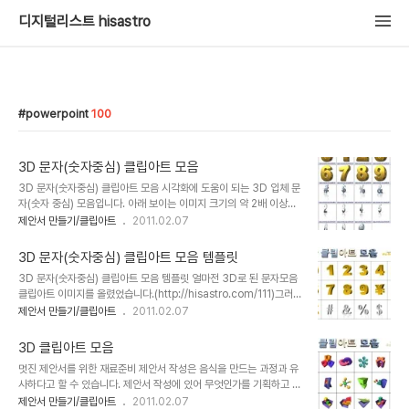
디지털리스트 hisastro
powerpoint
100
3D 문자(숫자중심) 클립아트 모음
3D 문자(숫자중심) 클립아트 모음 시각화에 도움이 되는 3D 입체 문
자(숫자 중심) 모음입니다. 아래 보이는 이미지 크기의 약 2배 이상의
해상도입니다. 사실 아래 이미지는 파워포인트에서 거의 완벽하게 재
제안서 만들기/클립아트
2011.02.07
현하여 만들수 있답니다. 오히려 비트맵 이미지 보다 파워포인트에서
만들면 백터 이미지가 되기 때문에 표현 품질도 월등합니다. 한편으로
3D 문자(숫자중심) 클립아트 모음 템플릿
는 파워포인트에서 직접 만들어 보시라는 의미로 견본으로서 올리는
3D 문자(숫자중심) 클립아트 모음 템플릿 얼마전 3D로 된 문자모음
것이기도 합니다. 멋진 제안서 만드시는데 도움이 되셨으면 합니다. 글
클립아트 이미지를 올렸었습니다.(http://hisastro.com/111)그러
을 인용하실 경우 따뜻한 댓글(또는 트랙백)과 원문의 출처와 링크는
면서 그 이미지를 파워포인트로 재구성할 수 있다는 말씀을 드렸었는
제안서 만들기/클립아트
2011.02.07
밝혀주시기 바랍니다. ▣ 멋진제안서 만들기 hisastro's PT템플릿
데...직접 올려봅니다. 여러가지 변형을 하면서 새롭게 만들 수 있을 겁
링크 썸네일 모음 ▣ ☆ ▣ 제안서 배경에 좋은 고해상도 이미지 링크
니다. 멋진 제안서를 만드시는데 조금이라도 도움이 되시기 바랍니다.
썸네일 모음 ▣ ☆ ※ 본 글은..
3D 클립아트 모음
고맙습니다. 상업용이 아니라면 마음껏 사용하셔도 좋습니다. 그렇지
멋진 제안서를 위한 재료준비 제안서 작성은 음식을 만드는 과정과 유
만, 따뜻한 댓글(또는 트랙백).. 남겨주시길... ^^ 본 자료의 배포는 원
사하다고 할 수 있습니다. 제안서 작성에 있어 무엇인가를 기획하고 파
칙적으로 이곳 블로그에서만 하도록 하겠습니다. 물론
워포인트 등의 도구를 활용하여 그럴싸한 자료 하나를 만들기 위해서
제안서 만들기/클립아트
2011.02.07
hisastro.com 주소를 링크로 알려주신다면, 소통의 차원으로 감사