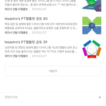
진행 및 발전 내용 표현에 좋은 다이어그램 좀 더 멋진 다이어그램을
다 하라고... ^^ 그 말씀이 가볍고 때로 우스운 얘기로만 생각될 수 도
만들어 올리려 했는데... 좀 많이 부족해 보입니다. ^^ 이번 올려드리는
있겠지만, 가만히 곱씹어 보면... 그만큼 현명한 말이 또 없습니다. 특
템플릿 역시 완성도 약 70%가량의 수준으로 제작하였습니다. 나머
제안서 만들기/템플릿
2011.02.07
히, 남자들의 경우 신년의 다짐 순위 1위는 뭐니해도 금연일텐데요...
지 부분은 사용하시는 분들께서 채워 사용하시면 되겠습니다. 아무쪼
저는 어렵지 않게 담배를 끊었지만, 대부분은 이것이 쉽지 않은 숙제라
록 멋진 제안서를 만드시는데 조금이나마 도움이 되는 템플릿이었으
는 것을 많이 봅니다..
hisastro's PT템플릿 공유 40
면 좋겠습니다. ^^ 상업용이 아니라면 마음껏 사용하셔도 좋습니다. 그
특징 표현 및 설명에 좋은 다이어그램 이제 모두 마흔개의 파워포인트
렇지만, 따뜻한 댓글(또는 트랙백).. 남겨주시길... ^^ 템플릿의 배포는
템플릿을 공유하게 되네요. 클립아트로 분류한 것을 포함하면 더 되겠
원칙적으로 이곳 블로그에서만 하도록 하겠습니다. 물론 hisastro's
지만... 암튼, 제안서 만드시는데 조금이라도 도움이 되셨다면 좋겠는
제안서 만들기/템플릿
2011.02.07
템플릿의 주소를 링크로 알려주신다면, 소통 차원으로 감사히 생각하
데... ^^ 작지만 더 많은 분들이 서로함께나눔의 의미를 되새기시고 소
겠습니다.변형된 형태로 수정하시는 경우에 있어서는 되도록 재공유
통으로써 상호작용 그 보탬의 행복을 느끼실 수 있다면 좋겠습니다. 아
를 부탁드리며, 템플릿의 출발에..
hisastro's PT템플릿 공유 39
울러 공유하는 이 템플릿들이 좋은 의미로써 나의 생각을 표현하고 제
상호작용 및 연관성 표현에 좋은 다이어그램 지난번 템플릿 공유 포스
시하는데 있어 방법적 도구가 된다면 이보다 좋을 수는 없겠다 싶습니
트에 이어 오늘 올려드리는 템플릿 역시 약 70% 가량의 완성도를 갖
다. 아무쪼록 좋은 일들이 가득한 날들 되시길 기원하겠습니다. (_ _)
춘 형태입니다. 각각의 도형 속성 -전체를 그룹으로 묶었을 경우는 개
제안서 만들기/템플릿
2011.02.07
상업용이 아니라면 마음껏 사용하셔도 좋습니다. 그렇지만, 따뜻한 댓
체 속성에서- 에서 3차원 편집 기능을 활용하여 이렇게 저렇게 변 추
글(또는 트랙백).. 남겨주시길... ^^ 템플릿의 배포는 원칙적으로 이곳
후 제가 이 다이어그램을 활용하여 제안서로 만들게 된다면 저 나름대
블로그에서만 하도록 하겠..
로 완성한 모습의 템플릿을 다시 공유하게 되겠지만, 혹 공유해드린 템
더보기
플릿을 통해 더 새롭고 멋진 다이어그램을 만셨다면, 부디 좋으신 마음
으로 다시 다른 분들과 공유를 하실 수 있다면 정말로 좋겠습니다. 제
생각인데요, 세상이 어지럽고 힘든 이유는 단절을 원하는 악의 헤게모
니가 근원적 원인 아닌가 생각합니다. 그래서 이기적인 생각이 발현되
고 그것이 반복적으로 파생되면서 연쇄 ..
관련사이트