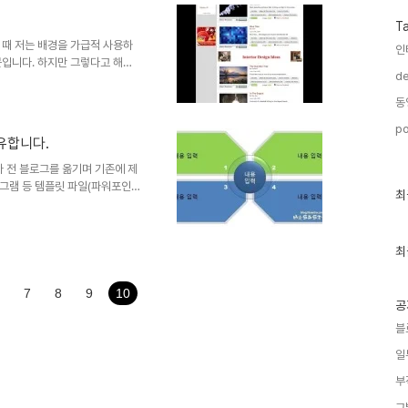
습니다. 어떤 내용인지 한번 보시
처: interfacelift.com ▣
T
▣ ☆ ..
 때 저는 배경을 가급적 사용하
인
문입니다. 하지만 그렇다고 해서
de
 의하여 전체적으로 제안서의 질
 조절하거나 배경 위에 도식들을
동
 있는데... 문제는 그 배경을
po
작권... 에구.. 잘 모르겠습니다.
유합니다.
이를 해결할 수 있는 방법이나 경로
게 있다는 것과 그..
 전 블로그를 옮기며 기존에 제
그램 등 템플릿 파일(파워포인
최
최
 템플릿 제작은 가능한 파워포인트
근
로그램에서 만든 이미지 처럼 품
글
과
미지들이 현재까지 저의 블로그에
인
최
입니다. 물론 지속적으로 제가
기
다. 하지만 많은 분들이 들러주
글
는 것이고 디지털의 기본적 속성인
·
7
8
9
10
공
블
일
부
그