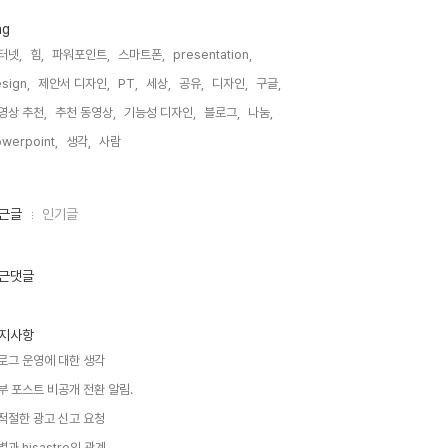
ag
터넷,
힘,
파워포인트,
스마트폰,
presentation,
sign,
제안서 디자인,
PT,
세상,
공유,
디자인,
구글,
영상 추천,
추천 동영상,
기능성 디자인,
블로그,
나눔,
werpoint,
생각,
사람,
근글
인기글
근댓글
지사항
로그 운영에 대한 생각
부 포스트 비공개 전환 알림.
적절한 광고 신고 요청
별과 hisastro의 관계