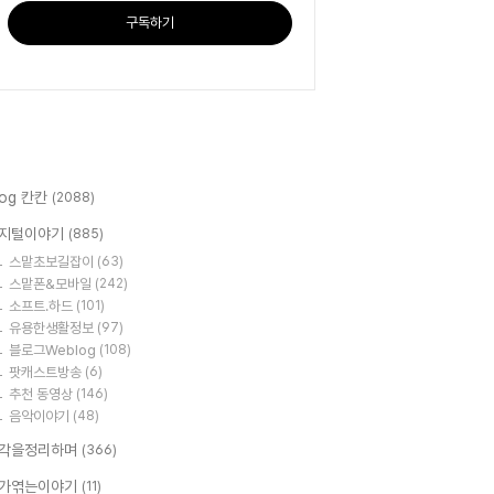
구독하기
log 칸칸
(2088)
지털이야기
(885)
스맡초보길잡이
(63)
스맡폰&모바일
(242)
소프트.하드
(101)
유용한생활정보
(97)
블로그Weblog
(108)
팟캐스트방송
(6)
추천 동영상
(146)
음악이야기
(48)
각을정리하며
(366)
가엮는이야기
(11)