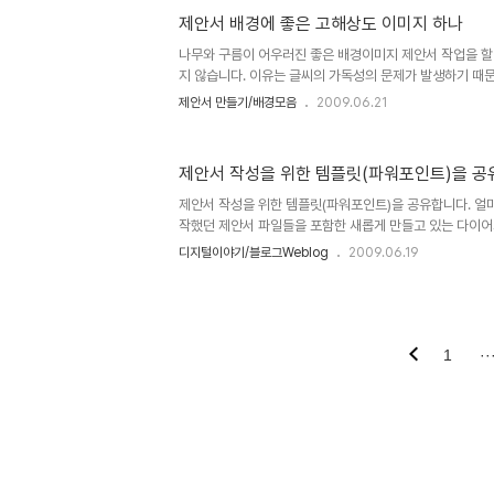
에 좋은 고해상도 이미지 하나"에서 저의 생각을 밝혀 놓았
제안서 배경에 좋은 고해상도 이미지 하나
길 부탁드립니다. (_ _) 내용은 그리 길지 않습니다. ^^ 이미지 출
멋진제안서 만들기 hisastro's PT템플릿 링크 썸네일 모음 
나무와 구름이 어우러진 좋은 배경이미지 제안서 작업을 할
지 않습니다. 이유는 글씨의 가독성의 문제가 발생하기 때
배경을 전혀 고려하지 않는 것은 아닙니다. 때로는 배경에
제안서 만들기/배경모음
2009.06.21
이 높아져 보인다고 할까요? 그런 이유로 배경의 투명도를
함께 조화시켜가면서 제안서가 고급스러워 지도록 하는 경우도
사용하기 위한 저작권의 문제가 있을 수 있습니다. 뭐... 그 저
제안서 작성을 위한 템플릿(파워포인트)을 공
잘못 사용하게 되면 문제가 된다는 것... 정도... 하지만, 
가 있다는 것도 너무나 다행인데, 그러한 싸이트들이 적지 않
제안서 작성을 위한 템플릿(파워포인트)을 공유합니다. 얼마
작했던 제안서 파일들을 포함한 새롭게 만들고 있는 다이어
트2007)을 올리고 있습니다. 디지털 나눔의 일환으로...
디지털이야기/블로그Weblog
2009.06.19
에서 대부분 해결하기 때문에 포토샵 등의 그래픽 편집 프
질이 저하되거나 용량이 커지는 문제가 없습니다. 아래 이
올려 놓은 파워포인트 템플릿 파일 갈무리하여 올린 파일들
만드는 템플릿의 공유와 나눔은 지속적으로 진행할 예정입니
셔야... 그 함께하고자 하는 것의 진정한 의미가 이루어지
1
··
소통을 실천하..