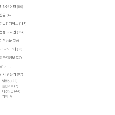
임라인 논평
(80)
은글
(42)
은글긴기억...
(137)
능성 디자인
(154)
이작품들
(36)
아 나도그래
(13)
회복지정보
(27)
냥
(238)
안서 만들기
(97)
템플릿
(44)
클립아트
(7)
배경모음
(44)
기획
(1)