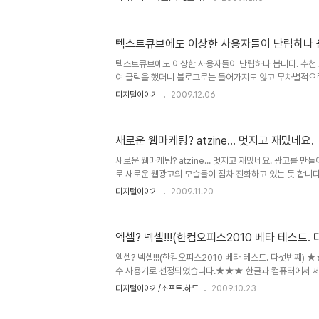
랑은 식을 줄 모르는 듯 합니다. 그리고 이제 그 열기는 
우리나라도 스마트폰의 대중화라는 방향으로 이어지고 있어
PC에서 하던 모든 일을 이제는 모바일로 한다! 그렇습니다
텍스트큐브에도 이상한 사용자들이 난립하나 
모바일 시대가 시작되고 있는 겁니다. 그렇다면, 모바일 시
에서 중심이 되는 기능으로써 그 사용의 빈도가 가장 많을
텍스트큐브에도 이상한 사용자들이 난립하나 봅니다. 추천
첫..
여 클릭을 했더니 블로그로는 들어가지도 않고 무차별적으로
로 연결을 합니다. 순간 기분도 묘하고... 텍스트큐브가 이제
디지털이야기
2009.12.06
분은 그리 좋질 않습니다. 알려져도 이렇게 좋지 않은 모습
없기 때문입니다. 그리고 혹시나 하여 역시 낚시성으로 의
목을 클릭하니... 연결되는 사이트만 달랐지, 그 방법은 역
새로운 웹마케팅? atzine... 멋지고 재밌네요.
에 보여진 추천포스트 5개 중 2개가 스팸이었던 겁니다. 
브가 이렇게 생각없는 아이들의 놀이터가 되나 싶은 마음에
새로운 웹마케팅? atzine... 멋지고 재밌네요. 광고를 
아무리 그..
로 새로운 웹광고의 모습들이 점차 진화하고 있는 듯 합니다
들을 접하게 되는 요즘입니다. 위드블로그를 통해 알게된 at
디지털이야기
2009.11.20
플레쉬를 통해 비쥬얼한 디자인을 앞세우면서도 쌍방향 소
낌을 받았습니다. 아직은 많이 생소하고 또 그만큼 어떻게 
드려 보는 정도였습니다만, 댓글을 다는 방식도 다이나믹하고,
엑셀? 넥셀!!!(한컴오피스2010 베타 테스트.
조금만 익숙해진다면... 새로운 형태의 웹마케팅으로써 적지
을까 생각이 들었습니다. ▲ atzine 이젠 완벽히 자리를 
엑셀? 넥셀!!!(한컴오피스2010 베타 테스트. 다섯번째)
수 사용기로 선정되었습니다.★★★ 한글과 컴퓨터에서 제
1번의 UCC동영상을 베타테스터의 블로그에 게재하는 것입
디지털이야기/소프트.하드
2009.10.23
내에서 제시되는 것을 따라 하는 걸 그리 좋아하질 않아서.
서 평가되는 내용에 대하여 포스팅을 할까 생각을 하고 있었