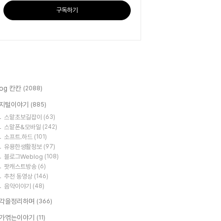
구독하기
log 칸칸
(2088)
지털이야기
(885)
스맡초보길잡이
(63)
스맡폰&모바일
(242)
소프트.하드
(101)
유용한생활정보
(97)
블로그Weblog
(108)
팟캐스트방송
(6)
추천 동영상
(146)
음악이야기
(48)
각을정리하며
(366)
가엮는이야기
(11)