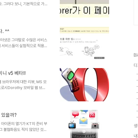
. 그러다 보니, 기본적으로 가
에서 일어나는 문제에 대해서 크
 분들에게 보여지는 것이기에...
는데, 그간 확인하지 못보던 문
 문제인데, 이를 해결하기 위해
 ^^
.. 궁극적으로는 구글에서 또는
비스를 제공하는 곳에서 해결되어
 인터넷은 그야말로 수많은 서비스
러 서비스들이 실험적으로 적용되
용을 공부해 가면서 웹 3.0과 관
B
어제 낮에 트랙백 하나를 받았습니
가 진행되고 있다는 내용으로..
디
해 서비스가 어떤 것이다라는 것을
 v5 베타!!
리 속에 정리가 되진 않았지만,
 ▲ Hupod(휴..
웹 브라우저에 대한 리뷰, MS 모
로시Dorothy 모바일 웹 브라
겠습니다. 아무래도 지난번 포스
습니다. ^^ 오페라 미니
웹서핑 프로그램을 실행하면 로딩
옴니아2에 설치되어 있는 웹서핑
 있을까?
지난번 리뷰의 나니님 댓글을 통해
i플렛폼에서 프로그램을 만..
a 아이폰의 열기가 KT의 준비 부
생
 그 불협화음도 적지 않았던 것
된 매니아층의 아이폰에 대한 사
내