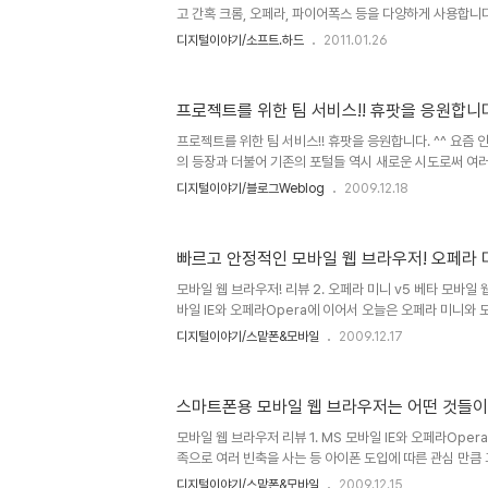
정입..
고 간혹 크롬, 오페라, 파이어폭스 등을 다양하게 사용합니다
장 많이 사용한다고 하는 인터넷 익스플로러(특히 버전 8)
디지털이야기/소프트.하드
2011.01.26
게 민감하지는 않았습니다. 그런데, 블로깅이라는 것이 다른
가끔 살펴본다고 인터넷 익스플로러로 블로그를 열어보곤 했
제를 발견하였습니다. 바로 "교차 사이트 스크립트"에 관한
프로젝트를 위한 팀 서비스!! 휴팟을 응원합니다.
서는 제 블로그가 구글의 텍스트큐브를 사용하는 것이기에.
여러 가젯에 의한 문제일 수 있다는 것을 감안하면, 그 서
프로젝트를 위한 팀 서비스!! 휴팟을 응원합니다. ^^ 요즘
야 ..
의 등장과 더불어 기존의 포털들 역시 새로운 시도로써 여
고 있습니다. 그래서 저 역시 부족했지만 웹 3.0에 대한 내
디지털이야기/블로그Weblog
2009.12.18
련된 몇개의 포스팅을 얼마 전 하기도 했습니다. 그런데, 
다. Hupod(휴팟)이라는 새로운 서비스를 알리고자 이벤트
트랙백을 따라 가보니... 아주 간결하게 이미지 카툰을 통
빠르고 안정적인 모바일 웹 브라우저! 오페라 미니
쉽게 풀어 놓고 있었습니다. 우선 팍팍 내용이 완벽하게 머
아~하 이것도 괜찮겠네? 라는 생각이 머리를 번쩍이게 합니다.
모바일 웹 브라우저! 리뷰 2. 오페라 미니 v5 베타 모바일 
바일 IE와 오페라Opera에 이어서 오늘은 오페라 미니와 도
우저를 사용했던 경험과 느낌을 바탕으로 글을 올리도록 하
디지털이야기/스맡폰&모바일
2009.12.17
트 보다는 글이 많이 간결해지지 않을까 생각하는데, 모르겠
Opera mini 현재까지 확인된 바로 옴니아2의 경우엔 
중에 오페라 미니라는 로고가 확실하게 보입니다. 따라서 
스마트폰용 모바일 웹 브라우저는 어떤 것들이
은 "오페라 미니"구나라는 것을 알 수 있습니다. 하지만, 
서도 알수 있듯이 옴니아에 있는 웹서핑의 경우는 이전 wip
모바일 웹 브라우저 리뷰 1. MS 모바일 IE와 오페라Oper
족으로 여러 빈축을 사는 등 아이폰 도입에 따른 관심 만큼
같습니다. 하지만, 아이폰에 기다리며 극적으로 맞이하게 
디지털이야기/스맡폰&모바일
2009.12.15