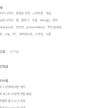
ag
안서 디자인,
동영상 추천,
스마트폰,
세상,
능성 디자인,
힘,
블로그,
구글,
design,
생각,
werpoint,
인터넷,
presentation,
추천 동영상,
유,
나눔,
PT,
파워포인트,
디자인,
사람,
근글
인기글
근댓글
지사항
로그 운영에 대한 생각
부 포스트 비공개 전환 알림.
적절한 광고 신고 요청
별과 hisastro의 관계