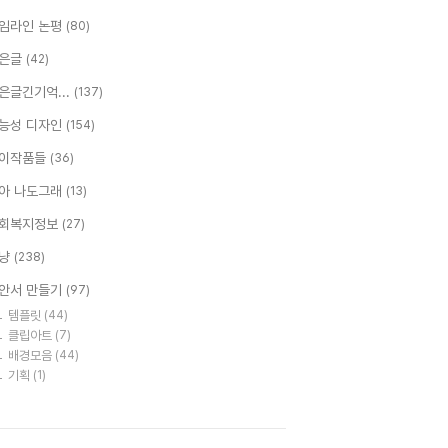
임라인 논평
(80)
은글
(42)
은글긴기억...
(137)
능성 디자인
(154)
이작품들
(36)
아 나도그래
(13)
회복지정보
(27)
냥
(238)
안서 만들기
(97)
템플릿
(44)
클립아트
(7)
배경모음
(44)
기획
(1)