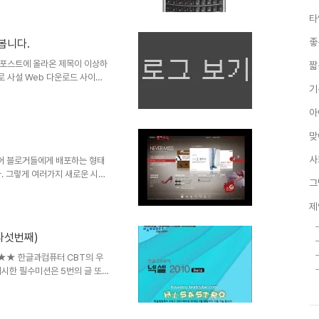
여타의 나라들에서 그랬듯이 서서히
타
 보입니다. ▲ 과거 데스크탑
. 이제 스마트폰이 중심이 되는
좋
봅니다.
대의 핵심적 도구가 될 스마트폰
 것으로 예상되는 것으로 가장
 포스트에 올라온 제목이 이상하
짧
 사설 Web 다운로드 사이트
기
 많이 알려졌나 싶기도 한데, 기
으로 활성화가 되는 것은 의미가
아
심되는 또다른 추천 포스트의 제
시 같았습니다. 그러니까 한 화면
맞
정겹고 좋은 환경이었던 텍스트큐
 정말로 기분이 좋질 않습니다.
사
만들어 블로거들에게 배포하는 형태
. 그렇게 여러가지 새로운 시도
그
zine이라는 곳을 가보았는데,
통을 재밌게 구현하고 있다는 느
제
해야하는지 잘 몰라 이것 저것 건
 우선 눈이 즐거우니... 대략
 다섯번째)
 않은 반향을 불러 일으키지 않
잡고 백화점이나 대형 할인마..
 ★★★ 한글과컴퓨터 CBT의 우
시한 필수미션은 5번의 글 또는
니다. 하지만 규정된 어떤 범주
.. 생각으로는 나름대로 사용하면
는데, 결국 시간에 쫓긴 꼴이 되