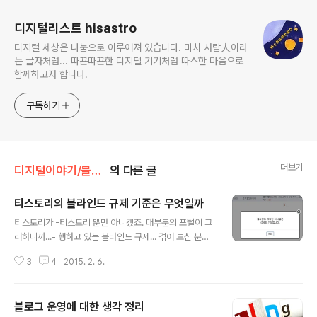
디지털리스트 hisastro
디지털 세상은 나눔으로 이루어져 있습니다. 마치 사람人이라
는 글자처럼... 따끈따끈한 디지털 기기처럼 따스한 마음으로
함께하고자 합니다.
구독하기
더보기
디지털이야기/블로그Weblog
의 다른 글
티스토리의 블라인드 규제 기준은 무엇일까
글 내용
티스토리가 -티스토리 뿐만 아니겠죠. 대부분의 포털이 그
러하니까...- 행하고 있는 블라인드 규제... 겪어 보신 분들
은 아실겁니다. 도대체 그 기준이 무엇인지... 답답해 지는
3
4
2015. 2. 6.
가슴을... 특히 그것이 블라인드 규제의 본래 취지와도 어딘
가 맞지 않다고 판단되는 경우라면 더더욱. 티스토리 블로
그 규제 정책 안내 무엇이든 관점의 차이가 있다는 것을 전
블로그 운영에 대한 생각 정리
제하고 있음에도 그 관점의 차이라는 것이 그저 하나의 구
글 내용