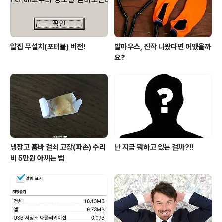
알집 무설치(포터블) 버전!
발마우스, 진작 나왔다면 어땠을까
요?
냉장고 홈바 걸쇠 고장(파손) 수리
난 지금 뭐하고 있는 걸까?!!
비 5만원 아끼는 법