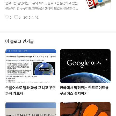
호에 지나지 않는다는 걸 생각하자면, 당췌 이 나라에서 어
블로그를 운영하는 이유와 목적... 블로그를 운영하고 있는
떤 의견이고, 생각을 제대로 펼칠 수 있을런지 정말로 씁쓸
분들이라면 누구라도 한번쯤은 생각해 보았을 질문일 겁니
할 따름입니다. 대략 티스토리(다음.. 아니 이젠 다음카카오
다. 만일 그간 생각해 보질 않았다면 지금이라도 생각해 보
죠?)의 입장에서 자사에 조금이라도 불편함이 가중될 수 있
0
6
2015. 1. 16.
셔야 한다고 생각합니다. 그것도 검색사이트에 노출되는
는 내용이라면 없애 버리는 것이 낫겠다는 판단이겠지만...
상황이라면 더더욱... 무엇이든 그러하겠지만 블로그 운영
적어도 글쓴이의 ..
의 목적 또한 여러가지가 있을 수 있습니다. 그리고 그 여러
목적들은 병렬적으로 나열된다기 보다는 복합적인 경우가
많을 겁니다. 물론 서로 다른 목적들이 블로그를 운영하는
이 블로그 인기글
데 녹아 있을 수도 있긴 하겠지만... 이미지 출처: www.we
baholic.co.in 제가 블로그를 운영하는 이유와 목적은 내
관심 사항들을 내가 바라보는 관점에 따라 내 방식대로 기
록함으로써 누군지 알 수 없으나 생각의 공감을 만들어 갈
수 있는 기대를 지니..
구글어스로 달과 화성 그리고 우주
한국에서 막혀있는 안드로이드용
까지 가보자
구글어스 설치하기