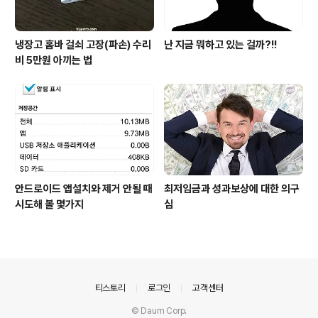
냉장고 홈바 걸쇠 고장(파손) 수리
난 지금 뭐하고 있는 걸까?!!
비 5만원 아끼는 법
안드로이드 앱설치와 제거 안될 때
최저임금과 성과보상에 대한 의구
시도해 볼 몇가지
심
의안내
티스토리
로그인
고객센터
© Daum Corp.