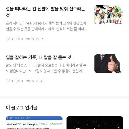
절을 떠나라는 건 신발에 발을 맞춰 신으라는
것
글 내용
프리 사이즈(Free Size)라고 해서 몸의 크기와 상관없이
입을 수 있는 옷을 판매하기도 하죠. 솔직히 저는 좀 의아했
습니다. 몸이 그 옷에 맞아야 하는 걸 의미하니까요. 프리
0
0
2015. 12. 7.
사이즈라는 게 정말 말이 되는지 모르겠지만... 어쨌거나 그
게 정말 그래도 되는 건지 아니면 판매 상술 또는 전략일지
는 알 수 없으나 그건 그렇다 치더라도 우리가 아는 보편적
일을 잘하는 기준, 내 말을 잘 듣는 것!
상식은 몸에 맞는 옷을 고르고 구입하는 겁니다. 그런데, 우
글 내용
리의 상식과 달랐던 기억이 있습니다. 군에서의 기억입니
말도 안 되는 소리라고 할지 모르겠습니다. 아니라고 할 수
다.품질이 많이 좋아졌다고 하는 지금은 개선되었을지 몰
도 없습니다만... 또 그렇지 않다고 할 수 없음이 현실이라
라도 제가 생활했던 당시 군에서 보급받은 군화는 발 칫수
는 것도 무시할 수 없습니다. 실제 이 땅에서 벌어지고 있는
에 맞춰 신게 된 것임에도 새 신발(?)이라 -살아오면서 체
0
0
2015. 11. 4.
일들을 보고 있자면 도대체 국가의 의미가 뭐고 왜 국민인
득한 새것에 대한 상징성 때문에- 기분 좋음은 있었지만 -
지 도통 알 수 없으니 말입니다. 여유 없는 삶이 보편적 환
뭐~ 그 기분도 그..
경인 토대에서 깊이 있는 분석과 자기 성찰은 꿈꾸기조차
어려운 일이지만 그렇다 하더라도 왜 이러한 현실일 수밖
에 없는가는 심도 있는 생각과 판단할 가치가 있다고 봅니
이 블로그 인기글
다. 그런 생각을 통해 행동할 수 있는 근거도 마련할 수 있
고, 그러기 위한 계획도 할 수 있으니까요. 이미지 출처: ge
niuspharm.com 그래서 한번 따져보았습니다. 왜 그럴
까?!!나름대로 생각하여 판단한 결과를 언급하자니 한편으