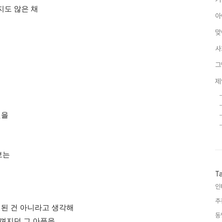
지도 않은 채
아
맞
사
그
제
것을
보는
T
인
추
 된 건 아니라고 생각해
동
느껴지던 그 아픔을