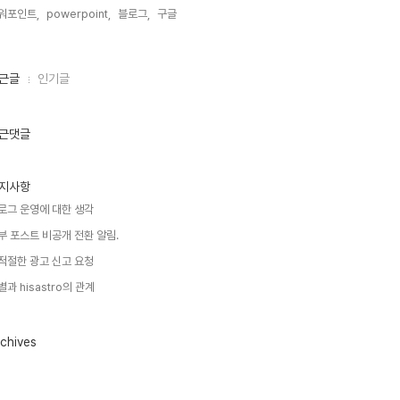
워포인트,
powerpoint,
블로그,
구글,
근글
인기글
근댓글
지사항
로그 운영에 대한 생각
부 포스트 비공개 전환 알림.
적절한 광고 신고 요청
별과 hisastro의 관계
chives