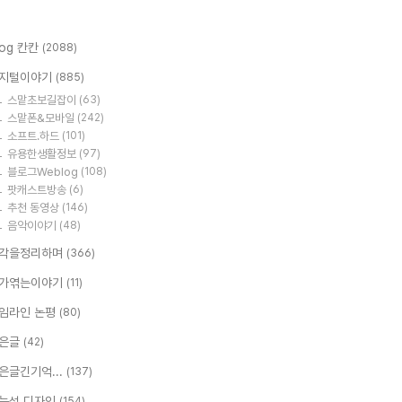
log 칸칸
(2088)
지털이야기
(885)
스맡초보길잡이
(63)
스맡폰&모바일
(242)
소프트.하드
(101)
유용한생활정보
(97)
블로그Weblog
(108)
팟캐스트방송
(6)
추천 동영상
(146)
음악이야기
(48)
각을정리하며
(366)
가엮는이야기
(11)
임라인 논평
(80)
은글
(42)
은글긴기억...
(137)
능성 디자인
(154)