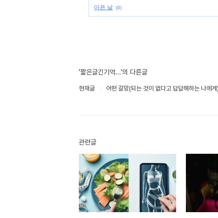
아픈 날
(0)
'짧은글긴기억...'의 다른글
현재글
어떤 갈망(되는 것이 없다고 답답해하는 나에게
관련글