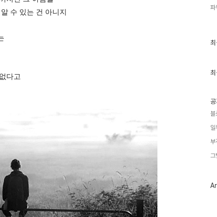
파
알 수 있는 건 아니지
는
최
최
근
글
과
인
최
 없다고
기
글
공
블
일
부
그
Ar