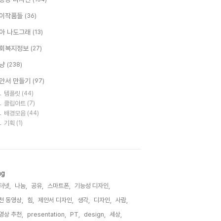
이작품들
(36)
아 나도그래
(13)
회복지정보
(27)
냥
(238)
안서 만들기
(97)
템플릿
(44)
클립아트
(7)
배경모음
(44)
기획
(1)
ag
터넷,
나눔,
공유,
스마트폰,
기능성 디자인,
천 동영상,
힘,
제안서 디자인,
생각,
디자인,
사람,
영상 추천,
presentation,
PT,
design,
세상,