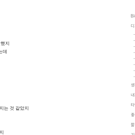
B
디
작했지
는데
생
내
타
지는 것 같았지
좋
짧
았지
기