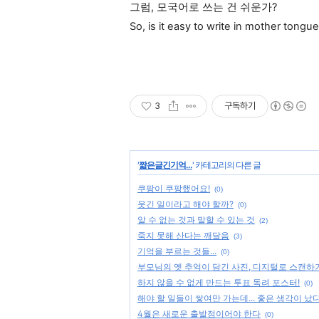
그럼, 모국어로 쓰는 건 쉬운가?
So, is it easy to write in mother tongu
3
구독하기
'
짧은글긴기억...
' 카테고리의 다른 글
쿠팡이 쿠팡했어요!
(0)
웃긴 일이라고 해야 할까?
(0)
알 수 없는 것과 말할 수 있는 것
(2)
죽지 못해 산다는 깨달음
(3)
기억을 부르는 것들...
(0)
부모님의 옛 추억이 담긴 사진, 디지털로 스캔하
하지 않을 수 없게 만드는 투표 독려 포스터!
(0)
해야 할 일들이 쌓여만 가는데... 좋은 생각이 났
4월은 새로운 출발점이어야 한다
(0)