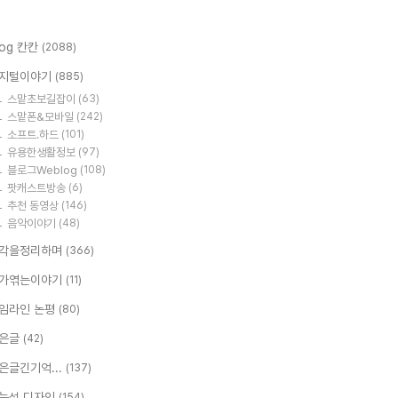
log 칸칸
(2088)
지털이야기
(885)
스맡초보길잡이
(63)
스맡폰&모바일
(242)
소프트.하드
(101)
유용한생활정보
(97)
블로그Weblog
(108)
팟캐스트방송
(6)
추천 동영상
(146)
음악이야기
(48)
각을정리하며
(366)
가엮는이야기
(11)
임라인 논평
(80)
은글
(42)
은글긴기억...
(137)
능성 디자인
(154)