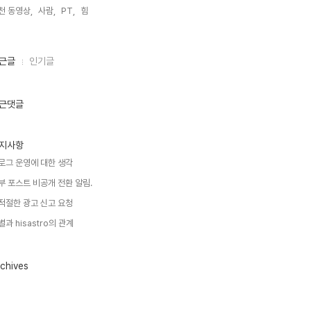
천 동영상,
사람,
PT,
힘,
근글
인기글
근댓글
지사항
로그 운영에 대한 생각
부 포스트 비공개 전환 알림.
적절한 광고 신고 요청
별과 hisastro의 관계
chives