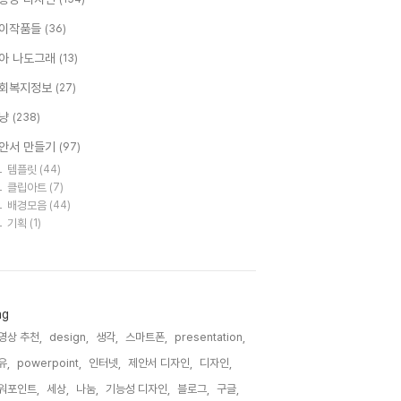
이작품들
(36)
아 나도그래
(13)
회복지정보
(27)
냥
(238)
안서 만들기
(97)
템플릿
(44)
클립아트
(7)
배경모음
(44)
기획
(1)
ag
영상 추천,
design,
생각,
스마트폰,
presentation,
유,
powerpoint,
인터넷,
제안서 디자인,
디자인,
워포인트,
세상,
나눔,
기능성 디자인,
블로그,
구글,