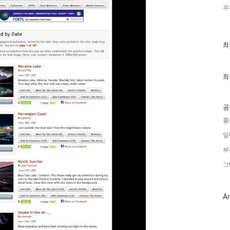
추
최
최
근
글
과
인
최
기
글
공
블
일
부
그
Ar