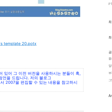
PT
최
최
근
글
과
인
최
기
's template 20.potx
글
공
블
일
되어 있어 그 이전 버전을 사용하시는 분들이 혹,
부
첨언을 드립니다. 저의 블로그
그
에서 2007을 편집할 수 있는 내용을 참고하시
Ar