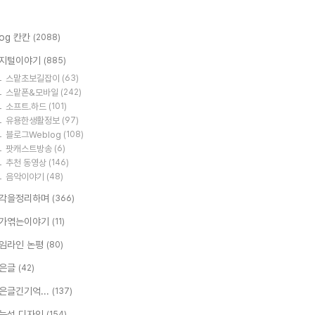
log 칸칸
(2088)
지털이야기
(885)
스맡초보길잡이
(63)
스맡폰&모바일
(242)
소프트.하드
(101)
유용한생활정보
(97)
블로그Weblog
(108)
팟캐스트방송
(6)
추천 동영상
(146)
음악이야기
(48)
각을정리하며
(366)
가엮는이야기
(11)
임라인 논평
(80)
은글
(42)
은글긴기억...
(137)
능성 디자인
(154)