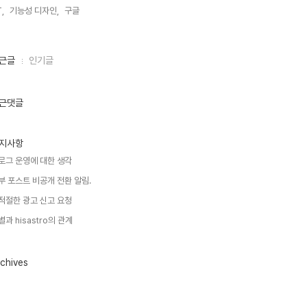
,
기능성 디자인,
구글,
근글
인기글
근댓글
지사항
로그 운영에 대한 생각
부 포스트 비공개 전환 알림.
적절한 광고 신고 요청
별과 hisastro의 관계
chives