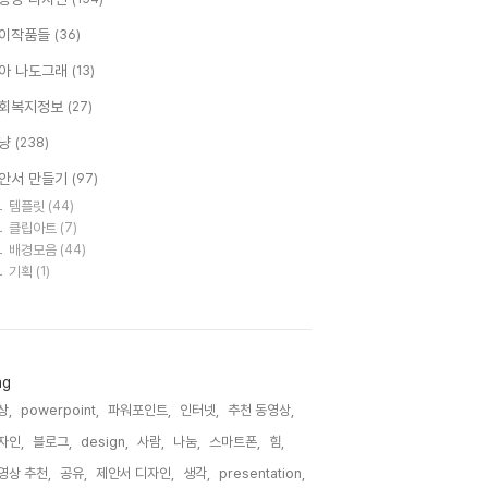
이작품들
(36)
아 나도그래
(13)
회복지정보
(27)
냥
(238)
안서 만들기
(97)
템플릿
(44)
클립아트
(7)
배경모음
(44)
기획
(1)
ag
상,
powerpoint,
파워포인트,
인터넷,
추천 동영상,
자인,
블로그,
design,
사람,
나눔,
스마트폰,
힘,
영상 추천,
공유,
제안서 디자인,
생각,
presentation,