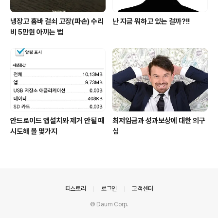
냉장고 홈바 걸쇠 고장(파손) 수리
난 지금 뭐하고 있는 걸까?!!
비 5만원 아끼는 법
안드로이드 앱설치와 제거 안될 때
최저임금과 성과보상에 대한 의구
시도해 볼 몇가지
심
의안내
티스토리
로그인
고객센터
© Daum Corp.