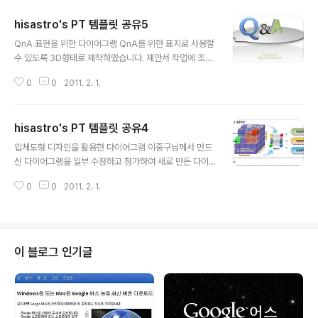
hisastro's PT 템플릿 공유5
글 내용
QnA 표현을 위한 다이어그램 QnA를 위한 표지로 사용할
수 있도록 3D형태로 제작하였습니다. 제안서 작업에 조금
이나마 보템이 되었으면 합니다. 그리고 작은 바램 하나가
0
0
2011. 2. 1.
더 있다면.. 공유의 마음도 함께 하셨으면 합니다. 부디... ^
^ 상업용이 아니라면 마음껏 사용하셔도 좋습니다. 그렇지
만, 따뜻한 댓글(또는 트랙백).. 남겨주시길... ^^ 템플릿의
hisastro's PT 템플릿 공유4
배포는 원칙적으로 이곳 블로그에서만 하도록 하겠습니다.
글 내용
물론 hisastro's 템플릿의 주소를 링크로 알려주신다면,
입체도형 디자인을 활용한 다이어그램 이중구님께서 만드
소통 차원으로 감사히 생각하겠습니다.변형된 형태로 수정
신 다이어그램을 일부 수정하고 첨가하여 새로 만든 다이
하시는 경우에 있어서는 되도록 재공유를 부탁드리며, 템
어그램템플릿입니다. 무엇이든 스스로 혼자서 되는 것은
플릿의 출발에 대한 명시를 해주시길 부탁드립니다. ※ 참
0
0
2011. 2. 1.
없다는 생각이 듭니다. 하지만 많은 사람들은 어떤 작업의
고로 템플릿 파일이 2007로 되어 있어 그 이전 버전을 사
결과에 있어 "내가 했다"라는 표현을 아무 생각없이 너무도
용하시는 분들이..
쉽게 하는 것 같습니다. 이세상의 어느 것도 혼자서 창조해
낸 것은 없다라고 말한 파스칼의 말이 다시금 떠오르게 만
들기도 합니다. 많은 분들이 소박하고 좋은 마음이라면 좋
이 블로그 인기글
겠다는 생각...그래서 많은 사람들이 행복해 지면 세상도 그
렇게 되지 않을까요? ^^ 아무쪼록 멋진 제안서 제작에 조금
이라도 도움이 되신다면 좋겠습니다. 고맙습니다. (_ _) 상
업용이 아니라면 마음껏 사용하셔도 좋습니다. 그렇지만,
따뜻한 댓글(또는 트랙백).. 남겨..