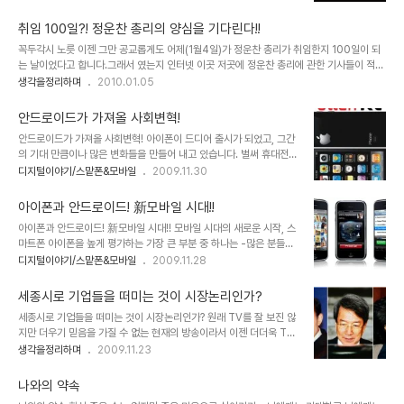
드센스를 하고 계신 분들이 많지만, 이제 새로운 Western Union
참 괜찮은 생각이 아닌가 합니다. 그런데, 문제는 달력을 만든다는 것
Quick Cash 방식이 도입되어 최근 들어서는 구글 애드센스 수표를
이 우선 어렵지 않을까 생각을..
취임 100일?! 정운찬 총리의 양심을 기다린다!!
받았다는 포스트는 별로 보질 못하는 듯 합니다.암튼, 이렇게 수표를
꼭두각시 노릇 이젠 그만 공교롭게도 어제(1월4일)가 정운찬 총리가 취임한지 100일이 되
받게 되니 기분이 묘해집니다.광고 수입을 목적으로 블로그를 운영하
는 날이었다고 합니다.그래서 였는지 인터넷 이곳 저곳에 정운찬 총리에 관한 기사들이 적지
는 것은 아니지만, 블로그 운영과 상호작용의 성격으로써 광고를 생각
않았던 것이었나 봅니다.그리고 그 "100"이라는 숫자와 연계한 세종시 문제는 이제 정운찬
생각을정리하며
2010.01.05
하고는 있습니다. "하츠의 꿈" 블로글 운영하시면서 최근 오픈한 명섭
총리의 트레이드마크가 된 듯 보입니다. 연일 정부의 대변자로 최일선에서 고군분투하는 그
님의 블로드 처럼 전적으로 블로그만을 전념할 수 있는 전업 블로거가
의 모습을 보면, 헤세의 소설에서 데미안의 어린시절 어리석었던 일면을 보는 듯 하기도 하
되는 하나의 방법으로써 블로그..
안드로이드가 가져올 사회변혁!
고, 수많은 과거 속에서 배반을 한 자가 새로운 반대의 세상에서 보다 인정 받기 위해 그러지
안드로이드가 가져올 사회변혁! 아이폰이 드디어 출시가 되었고, 그간
않아도 될 모습까지 하며 오버하는 것 같기도 합니다.마치 자신이 엄청난 힘을 지니게 될 것
의 기대 만큼이나 많은 변화들을 만들어 내고 있습니다. 벌써 휴대전화
이나 아니면, 그러고자 하는 의지가 있기 때문에 그런 것인지 약간은 안쓰러워 보입니다...
통신요금의 인하가 거론되거나 발표되고 있고, 이동통신사 별로 데이
디지털이야기/스맡폰&모바일
2009.11.30
터 요금제에 대한 적절한 가격정책을 고민하고 있는 모습들이 역력히
보입니다. 이제 곧 안드로이드도 국내에 선보이게 됩니다. 들려오는 소
아이폰과 안드로이드! 新모바일 시대!!
문들 중에는 "한국형 안드로이드"라는 말로 스팩이 다운된 형태의 출
아이폰과 안드로이드! 新모바일 시대!! 모바일 시대의 새로운 시작, 스
시 가능성들을 시사하고 있기도 합니다만, 그것이 결코 쉽지는 않을 것
마트폰 아이폰을 높게 평가하는 가장 큰 부분 중 하나는 -많은 분들이
이라는 생각과 함께, 아이폰가 가져왔던 그 이상, 아니 아이폰과는 또
그렇게 생각을 하고 계시겠지만- 무엇보다도 완성도 높은 기능이며,
디지털이야기/스맡폰&모바일
2009.11.28
다른 형태로써 쉽게 가늠할 수 없을 만큼의 많은 변혁과 그에 따른 수
사용하기 쉽다는 점과 다양한 어플리케이션을 통해 스마트폰의 대중
많은 혜택들이 우리들에게 부여될 것이라는 기대를 갖게 합니다. 산업
화를 이끌었다는 점입니다. 기존의 음성 통화가 휴대전화의 중심이었
혁명이 우리들 생활 곧곧에 동력을 활용하는..
세종시로 기업들을 떠미는 것이 시장논리인가?
다면, 아이폰은 무선 인터넷을 기반으로 하는 데이터통신을 이동통신
세종시로 기업들을 떠미는 것이 시장논리인가? 원래 TV를 잘 보진 않
흐름의 중심으로 이끌었다는 건 누구도 부인하지 못할 중요한 사안이
지만 더우기 믿음을 가질 수 없는 현재의 방송이라서 이젠 더더욱 TV
라고 봅니다. 아이폰 11월28일 드디어 국내 출시 국내에서도 KT를 통
와 멀어지는 느낌입니다. 하지만, 어쩔 수 없이 들려오는 얘기라던가
생각을정리하며
2009.11.23
해 아이폰이 출시되면서 "담달 폰"이라는 오명은 벗었습니다. 아이폰
또는 인터넷을 통하여 보게 되는 일련의 최근 상황들은 답답함이 더욱
출시에 대한 발표가 있고 나흘만에 예약 판매 대수가 4~5만 건을 훌
가중되는 느낌입니다. 언제고 그 원칙이란 것을 지켰던 인물들이 아니
쩍 넘겼다는 것만으로도 아이폰에 대한 기대..
나와의 약속
었음에도... 최소한의 양심이라면... 자신들이 내세웠던 논리는 짜 맞추