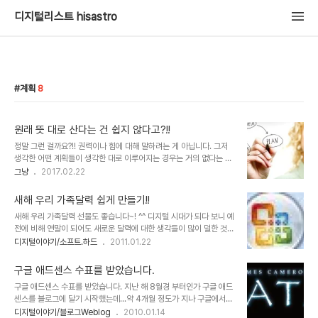
디지털리스트 hisastro
계획
8
원래 뜻 대로 산다는 건 쉽지 않다고?!!
정말 그런 걸까요?!! 권력이나 힘에 대해 말하려는 게 아닙니다. 그저
생각한 어떤 계획들이 생각한 대로 이루어지는 경우는 거의 없다는 겁
니다. 그건 하고자 했던 생각들을 실천하는 과정에 너무도 많은 변수와
그냥
2017.02.22
장애 요인이 돌출되기 때문입니다. 아래와 같은 장면은 마치 이를 증명
하는 것처럼 보이기도 합니다. 쉽게 말하는 이들이야 계획은 그저 계획
새해 우리 가족달력 쉽게 만들기!!
일 뿐이라고 할지 모르지만,(이럴 때 언어 표현 능력에 늘 부족하기만
새해 우리 가족달력 선물도 좋습니다~! ^^ 디지털 시대가 되다 보니 예
내가 너무 야속하기만 합니다. 누굴 탓할 수도 없고...) 계획이란 건 일
전에 비해 연말이 되어도 새로운 달력에 대한 생각들이 많이 덜한 것은
정한 틀로 짜여진 것만이 아니죠. 일상에서 지속하고자 다짐한 일들도
사실입니다. 하지만, 노무현 대통령 기념 달력이라던지, 무한도전 등
디지털이야기/소프트.하드
2011.01.22
계획이랄 수 있고, 구체적이지 않더라도 삶에 대한 나름의 구상도 그
방송 프로그램을 통해 판매되는 의미가 있는 달력에 대한 관심과 인기
범주에 포함될 수 있으니까요. 이렇게 말하면, 그래서 모두 치밀하게
는 적지 않아 보입니다. 또한 예전과는 다르게 나만의 달력이랄까요?
살펴 계획을 세우고 여..
구글 애드센스 수표를 받았습니다.
색다른 멋과 재미를 가지고 새해 달력을 만들고자 하는 마음들은 과거
구글 애드센스 수표를 받았습니다. 지난 해 8월경 부터인가 구글 애드
보다 더하지 않나 생각됩니다. 그래서 요즘은 달력도 맞춤형으로 제작
센스를 블로그에 달기 시작했는데...약 4개월 정도가 지나 구글에서
해주는 곳들이 많이 있지요. 하지만 이렇게 별도의 돈을 들이는 것 말
보내온 수표를 어제 받아 보게 되었습니다. 이미 몇년 전부터 구글 애
디지털이야기/블로그Weblog
2010.01.14
고 직접 달력을 만들어 가족 친지들에게 작은 선물로 나누어 주는 것도