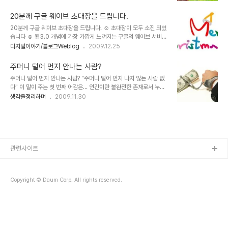
끔 아이가 종이를 들고 옵니다. 물론 종이에 그림을 그려서... 그런데,
합니다. ^^ 아바타에서 주인공 제이크 설리가 동료들과 대화하는 중에
문득 옳거니... 생각이 듭니다. 아이가 무엇이든 잘하게 만드는 방법은
과학은 관찰이라는 말을..
20분께 구글 웨이브 초대장을 드립니다.
흥미를 부여하는 것이라고 생각합니다. 그런데 이렇게 자신이 그린 그
20분께 구글 웨이브 초대장을 드립니다. ☺ 초대장이 모두 소진 되었
림이 블로그에 올려져 어디에선가 누군가에게 보여지고 있다는 것에
습니다 ☺ 웹3.0 개념에 가장 가깝게 느껴지는 구글의 웨이브 서비스
대하여 생각하고, 이를 좋아하게 된다는 것은 결국 재미를 느끼고 있다
초대장이 저에게도 배달되어 왔습니다. 이젠 구글 웨이브가 완전 공개
디지털이야기/블로그Weblog
2009.12.25
는 것인데... 그래서, 좋은 기록의 하나가 될 수 있고, 아이가 좋아서 가
하기 직전이 아닌가 생각이 되어집니다. 저에게까지 배포할 수 있도록
져오는 그림들은 가급적 블로그에 올려줘야겠다고 생각을 했습니다.
할 정도이니.. ^^ 구글 웨이브, 저또한 아직 제대로 사용하고 있지 못합
이렇게 하면 지금 초등학..
주머니 털어 먼지 안나는 사람?
니다만, 작은 바램이 있다면, 한글 서비스가 빨리 시작되었으면 좋겠다
주머니 털어 먼지 안나는 사람? "주머니 털어 먼지 나지 않는 사람 없
는 것... ^^ 아무래도 이 땅에서 더많은 사용자의 저변확대를 꾀하려면
다" 이 말이 주는 첫 번째 어감은... 인간이란 불완전한 존재로서 누구
그렇게 되어야 하지 않을까 합니다. G메일처럼... 더불어 피카사 3.5
나 실수 할 수 있고, 문제를 일으킬 수 있는 가능성?이 있다는 점을 느
생각을정리하며
2009.11.30
한글 업그레이드도 많이 기다려 지는데... 언제쯤 되려는지.. ^^ 말이
끼게 합니다. 그렇기 때문에 대부분은 좋은 의미로 받아들였고, 더 이
옆으로 새었네요. ^^ 제목에서 말씀드린 바와 같이 구글 웨이브 필요하
상 깊이 생각해 본 적은 없는 것 같습니다. 그래서 어떠한 죄에 대한 댓
신 분께 ..
가를 치르게 하는 상황에서 주로 사용되고 속담처럼 사용됩니다. 그런
데 이 말이 무슨 음모처럼 느껴지는 건 왜일까요? 누군가의 잘못을 말
하고 이를 개선하고자 하는 목소리에는 어김없이 "너는 깨끗하냐"란
말이 적지 않게 들립니다. -아마도 그 목소리는 동질의 잘못을 하고 있
관련사이트
거나 이를 옹호하는 경우가 십중 팔구 일테지만- 그 말은 곧, 사람이란
모두가 불완전 하여..
Copyright © Daum Corp. All rights reserved.