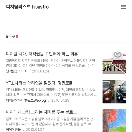
디지털리스트 hisastro
누구
5
디지털 시대, 저작권을 고민해야 하는 이유
일방적으로 치우친 권리의 폐해는 막아야! 저작권... 어쭙잖지만 저작
권에 대하여 고민 아닌 고민을 하다가 이런 생각을 해 보았습니다. "어
떠한 권리가 한쪽으로 치우쳤을 땐 반드시 문제가 발생하기 마련이
생각을정리하며
2011.01.24
다." 특히 본 글에서 말하고자 하는 저작권은 그 정도가 너무 과한 상황
에 이르렀다고 봅니다. 물론 현재, 어떤 누구라도 이 디지털 시대의 저
YF소나타는 액티언을 닮았다. 정말로!!!
작권에 대하여 명쾌한 답을 내놓긴 어려울 것이라 생각합니다. 뭐, 혼
YF소나타는 액티언을 닮았다. 정말로!!! 이건, 저만의 생각일 수 있습
자라면 어떤 특정한 방법을 포함하여 어떤 주장이든 펼칠 수는 있겠지
니다. 뭐든 보는 관점에 따라 다를 수 있고, 또한 자동차의 생김새가 어
만... ▲ Illustration by Minh Uong/The New York Times
떤 면에서는 동일한 형태일 수 밖에 없기에 그러한 이유일 수 도 있을
디지털이야기/블로그Weblog
2010.01.28
Published: March 1, 2009 음악이나, 책, 글 그림 등등... 이러한
테구요... 그러나, 저는 언제부터 그랬는지 정확히 기억이 나지 않지만,
분야 또는 그 객체들의 공통점은 그것을 보고 듣고 감상하..
그냥 습관적으로 사람의 얼굴을 보더라도 자연스럽게 누구와 닮았다
아이에게 그림 그리는 재미를 주는 블로그
는 생각을 하기도 하고, 주변에 지인이나 가까운 사람들이 있으면 그
블로그의 또다른 가능성 블로그에 아이들 그림을 가끔 올려 주는 것이
생각을 말하곤 합니다. -물론 이것이 저만의 독특한 습관은 아닐 겁니
하나의 동기부여가 된 것 같습니다. 뭔 얘긴가 하면, 종종 블로그에 아
다. 적지 않은 분들이 그러신 것을 많이 봅니다.- 그래서 때로는 저로
이들의 그림과 글을 올리곤 했는데, 그것이 계기가 되어서 그런건지 가
아이작품들
2010.01.04
부터 그런 얘기를 자주 듣는 사람들의 경우는 이제 그만하라고 하기도