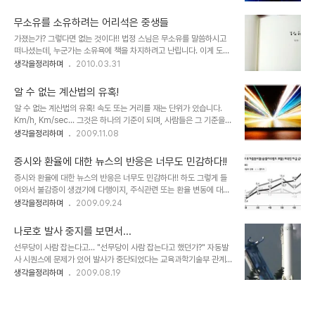
했던 바이기도 하며, 그 "테슬라 코일"이라는 것도 그 연장선에 있는
의 성향이 어떤지는 더더욱 알지 못합니다. ▲ YTN기자가 제2롯데
것으로 압니다. 특히, 지구 상의 분쟁 중 대부분은 이 에너지와 밀접한
월드 아쿠아리움 균열을 보도하..
무소유를 소유하려는 어리석은 중생들
관련이 있다는 점은 아이러니하게도 그것을 증명하는 것이고, 또 우리
가졌는가? 그렇다면 없는 것이다!! 법정 스님은 무소유를 말씀하시고
말로 해석할 때 "힘"이란 뜻에서는 간단치 않은 어떤 느낌이 전해지기
떠나셨는데, 누군가는 소유욕에 책을 차지하려고 난립니다. 이게 도대
도 합니다. 정말로 생각해 보면, 우리가 살아가는 삶 속의 굴레는 이 에
체 무슨 까닭이고, 조화일까요... ▲ 법정 스님 저서의 무소유가 의미
생각을정리하며
2010.03.31
너지에 대한 속박이 가장 큰 것이 아닐까 싶습니다. 언젠가 뉴스 중에
하는 것은 무엇일까? 뉴스에서는 경매 낙찰가격이 무소유가 최초 출판
는 서울과 경기도 일부에선가 전기가 끊겨 새벽의 몇 시간 동안 주민들
되었던 가격의 몇백 배라는 숫자를 강조하고 있었습니다. 과연 그 책의
이 어둠과 추위 속에서 고생..
알 수 없는 계산법의 유혹!
거래 속에 있는 당사자들이 -판매자, 구매자, 중개자- 법정의 뜻을 헤
알 수 없는 계산법의 유혹! 속도 또는 거리를 재는 단위가 있습니다.
아리고나 있는 것인지... 또한 그 뉴스를 전하는 매체들은 무슨 의미로
Km/h, Km/sec... 그것은 하나의 기준이 되며, 사람들은 그 기준을
소식을 전하려 한 건지... 그 이유는 아마도 책이 아니라 돈이라는 가치
근거로하여 거리와 속도를 계산하고 그 산정된 결과로서 이해를 하기
생각을정리하며
2009.11.08
가 결부된 욕심은 아닌지 의문스럽습니다. ▲ 법정 스님 저서의 무소
도 하고 감을 잡기도 합니다. 그러나 그 측량을 위한 기준은 순수하지
유 초판본 낙찰을 전하는 기사들 참으로 어리석은 중생들이라는 생각
만, 이를 활용한 계산을 통해 만들어지는 사안들을 보다 보면 그 과정
뿐입니다. 무소유라는 책의 ..
증시와 환율에 대한 뉴스의 반응은 너무도 민감하다!!
에 시작과 끝은 온데 간데 없고, 단지 숫자만 남아 사람들의 눈을 현혹
증시와 환율에 대한 뉴스의 반응은 너무도 민감하다!! 하도 그렇게 들
시켜 유혹하는 듯 합니다. 언젠가 뉴스 기사 중 "인구재앙"이란 것이
어와서 불감증이 생겼기에 다행이지, 주식관련 또는 환율 변동에 대하
있었습니다. 논란거리이기도 했지요. 2012년엔 어떻고 2050년엔
여 뉴스에서 나오는 소리를 듣다 보면 정말 천당 지옥을 왔다 갔다 하
생각을정리하며
2009.09.24
어떻고 하면서 인구감소와 노령화의 문제를 거론하고 있었습니다.-그
는 듯한 느낌을 받곤 합니다. 물론 전문가들의 소견이고 그럴 듯한 논
의도가 경고를 하고 있는 것이긴 하겠지만- 과연 2012년엔 그리고
리를 뒷받침하고는 있겠지만, 시세 변동에 따른 해석과 원인 분석에 관
2050년에는 정말로 그..
나로호 발사 중지를 보면서...
한 내용들을 들어보면 꿈보다 해몽이란 말이 적격이라는 생각을 하게
선무당이 사람 잡는다고... "선무당이 사람 잡는다고 했던가?" 자동발
됩니다. 저는 주식에 대하여 관심이 없기 때문에 주식에 대한 뉴스를
사 시퀀스에 문제가 있어 발사가 중단되었다는 교육과학기술부 관계
들어도 그리 신경이 쓰이지 않습니다. 하지만 만일 주식에 투자를 했었
자의 발표를 보면서 떠오른 말입니다. 자동발사 시퀀스
생각을정리하며
2009.08.19
더라고 한다면... 분명 저의 반응은 달라질 것이 분명합니다. 뉴스에서
(sequence)... 우리 말로 하자면 "자동발사를 위한 연속적 단계에
정말이지 그렇게도 호들갑을 떠는데, 앞으로의 동향이 어떻게 될지 모
문제가 발생했다." 정도가 되는 말일텐데,이건 원인이라고도 할 수 없
르는 나약한 한사람으로써 뉴스에사 ..
고, 추정하는 수준도 못되는 눈에 보이는 당연한 현상을... 그것도 같은