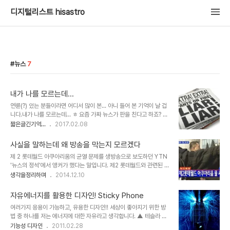
디지털리스트 hisastro
뉴스
7
내가 나를 모르는데...
연륜(?) 있는 분들이라면 어디서 많이 본... 아니 들어 본 기억이 날 겁
니다.내가 나를 모르는데... ㅎ 요즘 가짜 뉴스가 판을 친다고 하죠? 그
가짜 뉴스라는 말이 저는 좀 거슬렸습니다. 아마도 그건 옳고 그름을
짧은글긴기억...
2017.02.08
말하기 이전에 "가짜"와 "뉴스"를 따로 놓고 보면 과연 "뉴스"라는 게
특정 부류들만이 만들 수 있는 전유물처럼 느껴져 그랬던 것 같습니다.
사실을 말하는데 왜 방송을 막는지 모르겠다
이런 얘길 하려고 하면 사실 제 마음에서 먼저 제동이 걸립니다. "가짜
제 2 롯데월드 아쿠아리움의 균열 문제를 생방송으로 보도하던 YTN
뉴스"라는 말이 회자된 이유와 거론하고자 하는 바를 모르지 않기 때
'뉴스의 정석'에서 앵커가 했다는 말입니다. 제2 롯데월드와 관련된 문
문이죠. 그럼에도 이걸 원론적으로 지닌 생각이라고 해야 할지 또는 x
제는 처음부터 지금까지 워낙 산더미 같고, 조만간 무슨 일이라도 일어
생각을정리하며
2014.12.10
고집이라고 해야 할지는 모르겠습니다만, 정말로 문제가 되는 건 말과
날 듯 한 상황이라서 YTN의 취재는 적절했다고 봅니다. 그런데, 이
생각을 호도하는 것에 있다는 생각에서 좀 달리 봐야 하지 않을까 싶습
말을 접하면서 들었던 생각은 그 상황에 대한 취재의 적절성 보다, 과
니다. 만..
자유에너지를 활용한 디자인! Sticky Phone
연 저 표현이 무슨 의미를 담고 있을까?라는 궁금증이었습니다. TV를
여러가지 응용이 가능하고, 유용한 디자인!! 세상이 좋아지기 위한 방
없애고 방송을 멀리한지 2년은 족히 된 상황이기도 하지만, 방송에 나
법 중 하나를 저는 에너지에 대한 자유라고 생각합니다. ▲ 테슬라 코
오던 인물 중 관심가지 않으면 누군지 알려고 하지 않는 탓에 YTN
일을 시험 중인 니콜라 테슬라 그건 천재 과학자 니콜라테슬라가 주창
기능성 디자인
2011.02.28
'뉴스의 정석'이라는 프로그램은 물론, 진행자가 누구인지도 모르고 그