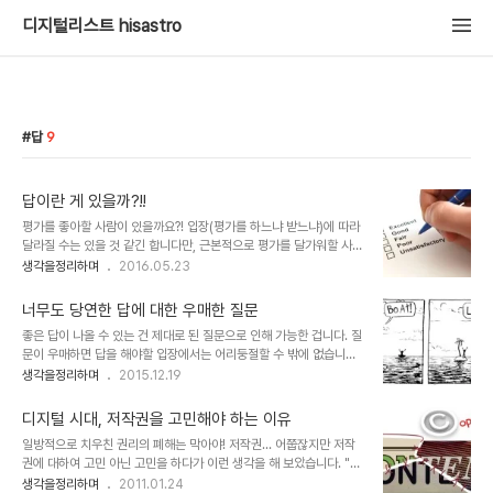
디지털리스트 hisastro
답
9
답이란 게 있을까?!!
평가를 좋아할 사람이 있을까요?! 입장(평가를 하느냐 받느냐)에 따라
달라질 수는 있을 것 같긴 합니다만, 근본적으로 평가를 달가워할 사람
은 그리 많지 않을 거라 생각됩니다. 설사 어느 정도 그 필요성을 느낀
생각을정리하며
2016.05.23
다 하더라도 보다 깊이 평가의 본질을 따져보고 그 성격을 고민해 본다
면 그 이전과 이후의 생각에는 분명 차이가 있을 것이라고 봅니다. 평
너무도 당연한 답에 대한 우매한 질문
가라는 것에 대해 이러한 생각을 갖는 이유는 평가라는 것 자체가 어떤
좋은 답이 나올 수 있는 건 제대로 된 질문으로 인해 가능한 겁니다. 질
일정한 틀과 같은 답을 요구하기 때문입니다. 그러나 많이들 경험하다
문이 우매하면 답을 해야할 입장에서는 어리둥절할 수 밖에 없습니다.
시피 그 요구된 답이 정말 맞는 거냐는 생각 해 볼 문젭니다. 이미지 출
하지만 그런 질문도 자주 받다 보면 화석처럼 인식 마저 굳어져 당연한
생각을정리하며
2015.12.19
처: fr.linkedin.com 아주 많은 날을 살았다고 할 순 없지만 현재까
것으로 알게 되는 것 같습니다. 너무도 당연한 건데... 과연 이런 질문
지 겪고 있는 삶 속의 현상들을 통틀어 확신하게 된 것 중 하나는 보편
이 합당할까요? 나쁜 사람이 되고 싶은 사람? 영화나 드라마 배역이라
적으로 요구되..
디지털 시대, 저작권을 고민해야 하는 이유
면 모르겠습니다. 아니 사실 그 영화나 드라마 상황도 역시 현실이 반
일방적으로 치우친 권리의 폐해는 막아야! 저작권... 어쭙잖지만 저작
영된 것이기 때문에 현실 속에서 왜곡된 나쁘고 좋은 사람의 구분으로
권에 대하여 고민 아닌 고민을 하다가 이런 생각을 해 보았습니다. "어
그렇게 연결된 것이니 이것 역시 가당치 않은 겁니다. 현재의 시각에서
떠한 권리가 한쪽으로 치우쳤을 땐 반드시 문제가 발생하기 마련이
생각을정리하며
2011.01.24
도 그 나쁘고 좋은 건 그저 시각의 차이에 의한 착시라고 할 수 있구요