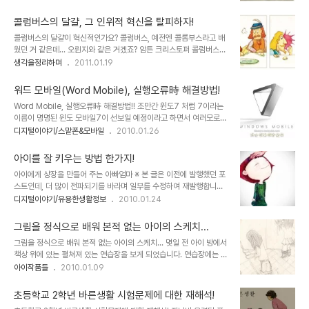
다." 특히 본 글에서 말하고자 하는 저작권은 그 정도가 너무 과한 상황
. 어쨌든 그건 그렇다 치더라도 세상에 나쁜 사람이 되고 싶은 사람이
에 이르렀다고 봅니다. 물론 현재, 어떤 누구라도 이 디지털 시대의 저
있을까요? 그렇다고..
콜럼버스의 달걀, 그 인위적 혁신을 탈피하자!
작권에 대하여 명쾌한 답을 내놓긴 어려울 것이라 생각합니다. 뭐, 혼
콜럼버스의 달걀이 혁신적인가요? 콜럼버스, 예전엔 콜롬부스라고 배
자라면 어떤 특정한 방법을 포함하여 어떤 주장이든 펼칠 수는 있겠지
웠던 거 같은데... 오륀지와 같은 거겠죠? 암튼 크리스토퍼 콜럼버스
만... ▲ Illustration by Minh Uong/The New York Times
(Christopher Columbus), 그는 아직 많은 사람들에게 미지의 세
생각을정리하며
2011.01.19
Published: March 1, 2009 음악이나, 책, 글 그림 등등... 이러한
계를 찾기 위한 모험 정신의 표상으로 남아 있습니다. 그런데, 과연 콜
분야 또는 그 객체들의 공통점은 그것을 보고 듣고 감상하..
럼버스 그를 진정한 모험가로 바라보아야 하는지에 대해서 저는 단호
워드 모바일(Word Mobile), 실행오류時 해결방법!
하게 아니라고 생각합니다. -이러한 생각을 갖게 된 건 올바른 지식을
Word Mobile, 실행오류時 해결방법!! 조만간 윈도7 처럼 7이라는
전파하고자 했던 분들의 깨인 시각과 그 파급에 따른 많은 사람들의 생
이름이 명명된 윈도 모바일7이 선보일 예정이라고 하면서 여러모로
각에 공감하기 때문일 겁니다. 그만큼 앞으로의 세상은 지금 보다 더
개선된 모습일 것임을 MS가 시사하고 있긴 합니다만... 어느정도의 획
디지털이야기/스맡폰&모바일
2010.01.26
좋은 생각과 실천으로 모두가 행복한 세상이 될 수 있는 가능성이 커지
기적인 모습이 될지... 그래서 아이폰이나 안드로이드에 얼마나 비견될
리라 생각합니다. 진심으로- ▲ 크리스토퍼 콜럼버스(Christopher
수 있을지 기대 아닌 기대를 가지고 있습니다. 워낙 윈도 모바일 6.5
Columbus, 1..
아이를 잘 키우는 방법 한가지!
까지 실망스러운 모습이었기에... ▲ 윈도 모바일 7의 로고로 알려진
아이에게 상장을 만들어 주는 아빠엄마 ※ 본 글은 이전에 발행했던 포
이미지현재, 저의 옴냐에도 이 로고를 사용하고 있습니다. ^^ 현재 윈
스트인데, 더 많이 전파되기를 바라며 일부를 수정하여 재발행합니다.
도 모바일용 스마트폰 사용자들이 생각하는 윈도 모바일의 가장 큰 공
(_ _) 칭찬이라는 말을 참 좋아합니다. 우화를 통한 제목으로도 "칭찬
디지털이야기/유용한생활정보
2010.01.24
통된 문제인식 중 하나는 메모리 부족일 겁니다. MS가 데스크탑에서
은 고래도 춤추게 한다" 또는 "칭찬은 코끼리도 춤추게 한다"는 말이
의 메모리 문제는 결국 양으로 승부를 걸고, 제조사들이 따라와주면서
있기도 하지요. ▲ 칭찬릴레이 이벤트를 진행했던 인천인터넷방송
그만큼 효과를 보았지만,..
그림을 정식으로 배워 본적 없는 아이의 스케치...
IBNNEWS의 첨부 이미지 가끔 아이들을 혼내는 일도 종종 있긴 하지
그림을 정식으로 배워 본적 없는 아이의 스케치... 몇일 전 아이 방에서
만, 사실 그러고 나면 이상하게도 혼낸 그 마음 역시 좋질 않았습니다.
책상 위에 있는 펼쳐져 있는 연습장을 보게 되었습니다. 연습장에는 제
그래서 가능한 아이들을 혼내지는 않으려 합니다. 정 필요한 경우라면,
법 스케치를 잘 했다 싶은 청소하는 아이들의 모습이 그려져 있었는데,
아이작품들
2010.01.09
그동안 아이들이 아빠를 무서워했던 그 때를 상기 시키는 정도로 마무
아마도 이 그림또한 블로그에 올려 달라고 할 심사로 그린 것이 아닌가
리를 짓습니다. 사실 쉽지만은 않은 일이지요. 아이를 키우면서 혼내지
생각이 들었습니다. 그래서 아이에게 물어보니... 역시 그랬습니다.
않는다는 것이... 지금 ..
초등학교 2학년 바른생활 시험문제에 대한 재해석!
-.-; ^^ 모든 것은 아니지만, 대부분 또래 아이들 모습에서 갖추어야