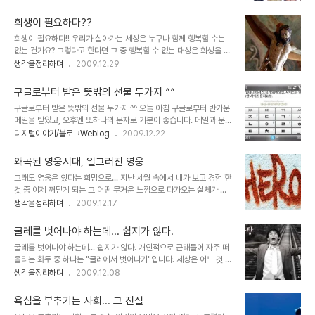
뉴가 보였습니다. 언제부터 이 메뉴가 추가되었는지 정확히 알 수 없으
트라는 이름을 달고 있음에 대한 의무감과 그 나름의 개똥철학이나마
나, 몇일 전까지만 해도 보질 못한 것 같은데... 물론, 내가 보질 못한
디지털을 바라보는 저의 관점을..
희생이 필요하다??
것일 수 있고, 이미 알고 있는 분들도 많으실 테지만... -.-; 작년 봄이
희생이 필요하다!! 우리가 살아가는 세상은 누구나 함께 행복할 수는
었을까요? 구글랩에서 실험하고 있는 서비스 중 "Similar Image
없는 건가요? 그렇다고 한다면 그 중 행복할 수 없는 대상은 희생을 당
Search"라는 것을 알게 되었고, 이거 한글로 언제 서비스가 되나 했
해야만 하는 것일까요? 그래요... 만일 그 행복할 수 있는 최적의 수가
생각을정리하며
2009.12.29
는데... ▲ Google similar-images labs 아직 전체적으로 적용
존재한다면 그 수만큼 되었을 때 우리 모두는 행복할 수 있는 겁니까?
것은 아닌 듯 싶구요. 일부 검색어와 일부 이미지에만 메뉴가..
▲ 세상을 구하고자 십자가를 맨 예수... 그러나... 누군가 그 희생을 말
구글로부터 받은 뜻밖의 선물 두가지 ^^
하면서 진정으로 그 스스로의 실천적 희생을 통해 다수의 행복을 바라
구글로부터 받은 뜻밖의 선물 두가지 ^^ 오늘 아침 구글로부터 반가운
겠다고 한다면 진정으로 나는 그를 숭배할 겁니다. 그런데... 그 희생에
메일을 받았고, 오후엔 또하나의 문자로 기분이 좋습니다. 메일과 문자
있어 스스로는 제외하고 타인만의 희생을 종용하고 강요하는 것이라
는 저뿐만 아니라 많은 분들이 받으셨으리라 생각 합니다. 이미 몇분의
디지털이야기/블로그Weblog
2009.12.22
고 한다면, 그것을 희생이라고 할 수 있을지 의문입니다. 강요되는 희
포스트가 올라오고 있는 것을 보면... 메일의 선물에 대한 내용은 구글
생... 지금 진정으로 필요한 희생이란... 지체 높고 권위 있으신 분들과
애드센스와 관련있어 보이며, 사회적인 기부문화의 연쇄적 반응에 기
이 땅의 9..
왜곡된 영웅시대, 일그러진 영웅
여하고자 하는 뜻?이 담겨 있는 듯 합니다. 구글에서 보내온 선물과 관
그래도 영웅은 있다는 희망으로... 지난 세월 속에서 내가 보고 경험 한
련된 내용들은 글로 표현하기 보단 그냥 그대로 이미지와 실제로 보실
것 중 이제 깨닫게 되는 그 어떤 무거운 느낌으로 다가오는 실체가 있
수 있도록 링크를 걸도록 하겠습니다. 그리고 또 구글에서 보내온
습니다. 그것은 특정한 누군가의 자취로 인하여 세상을 구한다는 등의
생각을정리하며
2009.12.17
SMS... 이건 지난 11월 진행했던 구글 검색대회 참가상이라는 티셔츠
신화같은 것이라 할 수 있는데, 마치 그것은 정말 보이지 않는 엄청난
를 보내주기 위한 문자 확인 문자로 이미 알았던 것이긴 하지만, 그저
힘이 작용하는 신화와도 같아서 세상을 포장하는 방송과 언론 -역사적
흐믓한 마음이 듭니다. 잊지..
굴레를 벗어나야 하는데... 쉽지가 않다.
과거는 구전(口傳)과 책을 통하여- 을 동원하여 그 쉽지 않은 표현을
굴레를 벗어나야 하는데... 쉽지가 않다. 개인적으로 근래들어 자주 떠
어렵지 않게 전파하였고 지금도 그러한 듯 보입니다. 누군가의 말처럼
올리는 화두 중 하나는 "굴레에서 벗어나기"입니다. 세상은 어느 것 하
"뛰어난 1인이 그렇지 못한 천명 또는 그 이상을 먹여살린다!" 라는 말
나 변하지 않은 것 같으면서도 엄청난 속도로 바뀌어 간다는 역설적인
생각을정리하며
2009.12.08
은 워낙 시각차가 크기 때문에 혹자의 경우 그 보는 관점에 따라서는
느낌도 한 몫을 하는 듯 합니다. 얼마 전 "먹고 산다는 건"이라는 글에
그렇게 단정지을 수도 있겠지만, 도대체 그런 무시무시한 말이 어떻게
서도 잠시 인간의 굴레라는 표현을 했었죠. 정말입니다. 돌려 생각하면
그대로의 진실이 되어..
욕심을 부추기는 사회... 그 진실
참으로 간단하고 이렇게 재미있게 살아갈 수 있는 곳이 우리가 살아가