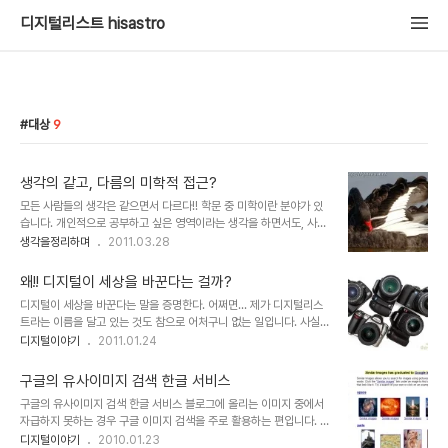
디지털리스트 hisastro
대상
9
생각의 같고, 다름의 미학적 접근?
모든 사람들의 생각은 같으면서 다르다!! 학문 중 미학이란 분야가 있
습니다. 개인적으로 공부하고 싶은 영역이라는 생각을 하면서도, 사실
어떻게 접근해야 할지 알 수 없어 생각만으로 지금껏 겉도는 느낌입니
생각을정리하며
2011.03.28
다. 한마디로 관심은 있으면서도 그 관심의 측면에서 과연 "내가 생각
하는 미학의 관점과 나의 생각이 일치하는가?" 라는 차원은 다를 수 있
왜!! 디지털이 세상을 바꾼다는 걸까?
다고 생각합니다. 하지만 그러면서도 한편으론 일맥할 수 있지 않을까
디지털이 세상을 바꾼다는 말을 증명한다. 어쩌면... 제가 디지털리스
라는 생각과 함께 좀처럼 복잡하니 그 관심의 대상으로서는 지워지지
트라는 이름을 달고 있는 것도 참으로 어처구니 없는 일입니다. 사실,
가 않습니다. ▲ 생각의 교차를 이미지로 형상화 한듯 보입니다. 이것
그렇게 디지털적이지도 않은데 이런 이름을... -.-; 변명을 하자면, 그
디지털이야기
2011.01.24
이 미학일까요? 경구로 표현되는 미학적 접근에 따르는 하나의 예로서
의미가 좋았기 때문입니다. 또한 스스로도 잘은 모르겠지만, 단지 그렇
제목을 산정하자면..."같고 다름의 미학" 이랄까요? 또한 알베르 까뮈
게 되고 싶다는 생각도 컸던 것 같습니다. 그러나 또 한편으론 부족하
가 이방인과 패스트에서 역설하듯.....
구글의 유사이미지 검색 한글 서비스
지만, 일반적 수준 보다는 디지털 적인 면이 없지도 않다는 것에 스스
구글의 유사이미지 검색 한글 서비스 블로그에 올리는 이미지 중에서
로 만족하고, 그렇게 생각하기 때문이기도 합니다. 그리고 궁극적으로
자급하지 못하는 경우 구글 이미지 검색을 주로 활용하는 편입니다. 그
는 디지털을 근간으로 하는 공유와 나눔에 대한 생각을 전파하고자 하
런데, 오늘 우연히 구글 이미지 검색을 하다보니, 보이지 않던 검색 메
디지털이야기
2010.01.23
는 의미가 그 모든 바탕에 있기도 합니다. 본 포스트는 그 디지털리스