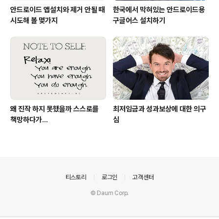
안드로이드 앱설치와 제거 안될 때
한국에서 막혀있는 안드로이드용
시도해 볼 몇가지
구글어스 설치하기
왜 진작 하지 못했을까 스스로를
최저임금과 성과보상에 대한 의구
책망하다가...
심
의안내
티스토리
로그인
고객센터
© Daum Corp.