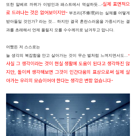
실제 표면적으
또한 알베르 까뮈가 이방인과 패스트에서 역설하듯
...-
로 드러나는 것은 없어보이지만
-
부조리(不條理)라는 실체를 어떻게
받아들일 것인가? 라는 것
...
하지만 결국 혼란스러움을 가중시키는 결
과를 초래해서 언제 풀릴지 모를 수수께끼로 남겨두고 맙니다
.
어쨌든 저 스스로는
-
늘 생각의 복잡함을 안고 살아가는 것이 무슨 벌처럼 느껴지면서도
...
사실 그 생각이라는 것이 현실 생활에 도움이 된다고 생각하진 않
지만, 돌이켜 생각해보면 그것이 인간다움의 표상으로써 실제 살
아가는 우리의 모습이어야 한다는 생각은 변함 없습니다
-