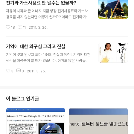
전기와 가스사용료 안 낼수는 없을까?
글 내용
자유의 시작과 끝 에너지 지금 당장 전기사용료와 가스사
용료를 내지 않는다면 어떻게 될까요? 아마도 전기와 가스
공급이 끊기게 되어 불편함이 이만저만이 아닐겁니다. 어
18
11
2011. 3. 26.
린시절 쉽게 돈을 버는 방법들에 대해서 생각을 하다가 한
가지 단서가 될만한 것을 찾았다고 생각했던 적이 있습니
다. 가만히 보니 그것은 그냥 앉아서 시스템적으로 자연스
기억에 대한 의구심 그리고 진실
럽게 돈을 버는 것이었습니다. 그런데, 안타깝게도 그건 특
글 내용
정한 누군가가 이미 차지하고 있는 것들이었습니다. 물론
기억이 맞고 안맞고 보다 마음의 진실과 양심!! 기억에 대한
어린 나이에 생각했던 것이니... 단순한 그림만 그려졌기 때
생각을 어렴풋이 할 때가 있습니다. 아마도 많은 사람들이
문이었을 것이기도 하지만... 지금 생각해도 크게 다르지는
그러하지 않을까 합니다. 서평을 중심으로 블로그를 운영
않게 생각되는 것이 바로 에너지와 관계된 것입니다. 그 에
3
0
2011. 3. 25.
하고 계신 여강여호님의 포스트 "체 게바라는 왜 콩고로 갔
너지를 기반으로 돈벌이를 하는 시스템은 그야말로 -규모
을까?" 를 우연히 보게 되었습니다. 그 글 내용 중 히틀러에
의 경제라는 측면으로 자본이 투여된 기반시..
관한 이야기가 있었는데, 그 부분에서 문득 어린 시절 기억
이 떠올랐습니다. 이 글은 그렇게 여강여호님의 포스트로
부터 생각의 꼬리에 꼬리 물기처럼 이어진 옛 기억에 대한
이 블로그 인기글
의구심에서 파생된 이야기입니다. 박완서 선생님의 소설
『그 많던 싱아는 누가 다 먹었을까』와『그 산이 정말 거기
있었을까』를 읽어 보셨는지요. 두 소설은 제목에서도 느껴
지듯이 작가의 어린 시절 기억을 배경으로 합니다. 그러나
그 기억은 제목처럼 사실 ..