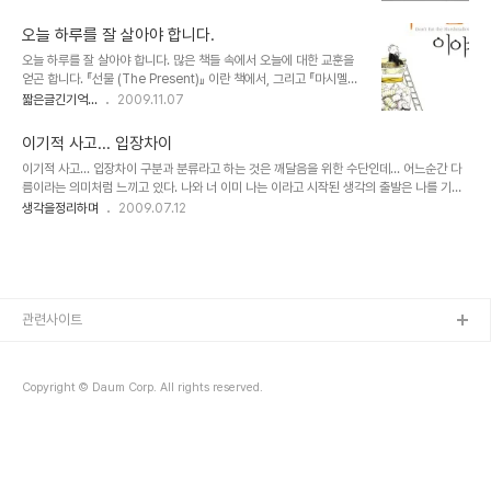
셨던 글로, 산울림을 좋아(하는)할 분들과 함께 생각의 공유와 공감을
분야 또는 그 객체들의 공통점은 그것을 보고 듣고 감상하..
더하고자 일부 내용을 수정 및 추가 하여 다시 올립니다. -그러고 보니
오늘 하루를 잘 살아야 합니다.
이 글이 인터넷 공간에 올려진지도 20년 가까운 시간이 흘렀네요. 물
오늘 하루를 잘 살아야 합니다. 많은 책들 속에서 오늘에 대한 교훈을
론 산울림의 시간으로 보자면 33년이란 세월이 흘렀으니... ^^ - 저
얻곤 합니다. 『선물 (The Present)』 이란 책에서, 그리고 『마시멜로
보다는 적어도 10년 여 -많게는 20년- 의 나이가 많은 산울림 맴버들
이야기』, 『누가 나의 치즈를 옮겼을까?』 등등... 하지만 세상 살이에 얽
짧은글긴기억...
2009.11.07
이지만 동시대를 살아가는 한 사람으로써 산울림을 만날 수 있었다는
혀 살다 보면 곧 일상 속에서 잊혀지곤 합니다. 그렇게 생각없이 살아
것과 또 한편으로 같은 나라 사람이라는 사실에 마음이 벅차기도 합니
가는 날들이 많아 집니다. 지나고 나면 후회되는 일들도 참 많기도 하
다. -아마도..
이기적 사고... 입장차이
구요. 그저 오늘, 지금 당장 편하고, 즐겁고, 마냥 좋기만 한 것에... 또
이기적 사고... 입장차이 구분과 분류라고 하는 것은 깨달음을 위한 수단인데... 어느순간 다
는... 술이 그렇고, 각종 유희들이 그렇습니다. 또한 부질없는 욕심과
름이라는 의미처럼 느끼고 있다. 나와 너 이미 나는 이라고 시작된 생각의 출발은 나를 기준
충동적 행동 그리고... 언행들... 그리고 어려운 상황에 의해서라도...
으로 판단하고 행위한다. 그것이 남을 위한다고 한들 그리고 그 행위와 생각에 대한 너라는
생각을정리하며
2009.07.12
시간이 흘러 어느 날 정신을 차리고 보면 부끄러울 겁니다. 정신을 차
객체로부터 잘했다는 평가를 받는다 할지언정 나의 사고는 항상 앞에 위치한다. 무서운 건,
려서 이제 무언가를 하려할 때 지난 날 내가 했던 유희가 돌..
입장 차이라는 것인데... 그 입장 차이라는 개념이 아주 웃겨서 입장을 바꾸어 생각하든 실제
서로 다른 상황에 당면을 하든 내 위치는 변하지 않는 다는 것이다. 서로 다른 상황이 다를 뿐
기준은 나에게 있으므로... 골목길에 차가 들어선다... 내가 차 앞에 있다... 비켜서지 않았다.
차가 경적을 울리고... 차안의 운전자가 창문을 내린다. 귀에 ..
관련사이트
Copyright © Daum Corp. All rights reserved.