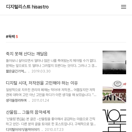
디지털리스트 hisastro
독백
5
죽지 못해 산다는 깨달음
돌아보니 살아오면서 얼마나 많은 나를 죽여왔는지 헤아릴 수가 없다.
문제는 앞으로도 또 얼마나 그러할지 모른다는 것이다. 그러나 그 경험
이 반복되며 확실히 인지한 것이 있다. 현실 속에서 결행은 결코 쉽지
짧은글긴기억...
2019.03.30
않다는 사실. 그건 어떤 논리나 명확한 근거로 아는 것이 아니다. 오로
지 경험 때문이다. 얼마 전엔 ‘죽지 못해 산다’는 말이 깨달음처럼 느껴
디지털 시대, 저작권을 고민해야 하는 이유
지기도 했다. 오죽했으면. 어느 누구든, 내가 왜 이렇게 살고 있는지 아
일방적으로 치우친 권리의 폐해는 막아야! 저작권... 어쭙잖지만 저작
는 사람은 아무도 없다. 있다면, 그건 그저 그렇게 믿는 그 사람의 생각
권에 대하여 고민 아닌 고민을 하다가 이런 생각을 해 보았습니다. "어
일 뿐. 그럼에도 뭔가 대단히 알고 있는 양 왕왕대는 그 잘 난 이들을
떠한 권리가 한쪽으로 치우쳤을 땐 반드시 문제가 발생하기 마련이
생각을정리하며
2011.01.24
보면 수없이 스스로를 죽여왔던 내가 또 언제 그런 생각을 했었냐는 듯
다." 특히 본 글에서 말하고자 하는 저작권은 그 정도가 너무 과한 상황
자격지심에 빠져든다. 지나간 시간을 돌아보면, 그 각각의 시간, 공간
에 이르렀다고 봅니다. 물론 현재, 어떤 누구라도 이 디지털 시대의 저
에는 어김없이..
산울림... 그들의 음악세계
작권에 대하여 명쾌한 답을 내놓긴 어려울 것이라 생각합니다. 뭐, 혼
'산울림'론(論) 본 글은 -산울림을 좋아해서 공감하는 마음으로 간직
자라면 어떤 특정한 방법을 포함하여 어떤 주장이든 펼칠 수는 있겠지
하고 있던- 다른 분의 글을 토대로 한 포스트입니다. 구체적으로 말씀
만... ▲ Illustration by Minh Uong/The New York Times
드리면, 1993년 인터넷 BBS KIDS에 서광식(Macroft)님께서 올리
디지털이야기/음악이야기
2010.07.23
Published: March 1, 2009 음악이나, 책, 글 그림 등등... 이러한