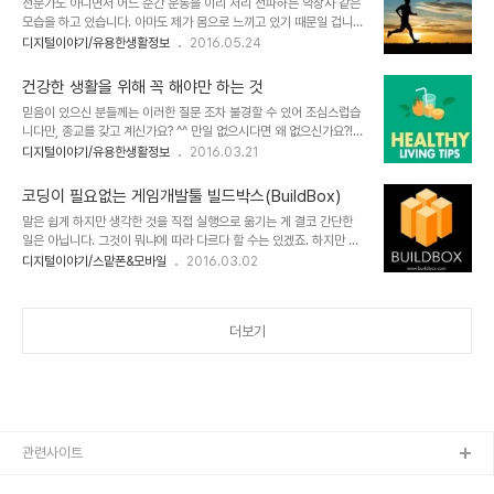
전문가도 아니면서 어느 순간 운동을 이리 저리 전파하는 약장사 같은
않고 올렸던 포스팅도 잠정 중단해야 할지도 모르겠다는 생각을 하게
모습을 하고 있습니다. 아마도 제가 몸으로 느끼고 있기 때문일 겁니
되었습니다. 새해 마다 다짐하면서도 작심삼일만 하는 당신에게... 그
다. 아무리 좋다고 한들 귀에 들리지 않다가 직접 해보고 나니 건강을
디지털이야기/유용한생활정보
2016.05.24
런데, 말입니다. 대체 그게 뭐라고... 이토록 아쉽고 아까운지 모르겠습
위해 운동 보다 더 좋은 건 없다는 것을 깨달았으니까요. 급기야 저는
니다. 애초 생각은 동기부여라고 하면서 그럴듯 하니 에네르게이아
운동이 만병통치약이라는 생각까지 하기에 이르렀고, 실제 그렇게 말
(energeia) 어..
건강한 생활을 위해 꼭 해야만 하는 것
하는 것에 주저하지 않을 정돕니다. 이러한 생각을 갖기까지의 과정은
믿음이 있으신 분들께는 이러한 질문 조차 불경할 수 있어 조심스럽습
운동과 건강에 관해 이곳 블로그 포스트로 남겨 두었습니다. 정말인지
니다만, 종교를 갖고 계신가요? ^^ 만일 없으시다면 왜 없으신가요?!
확인하고자 하신다면 뭐~ 블로그 내의 검색창에서 검색해 보시면 확
호~옥시 없으신 이유가 신이 존재한다면 이러한 세상을 만든 이유가
디지털이야기/유용한생활정보
2016.03.21
인하실 수 있을 겁니다. 이미지 출처: alfa-img.com 근데, 운동을
뭐냐라는 좀 반항적인 것에서 기인한 건 아니신가요?! 이를테면 선과
해야 한다는 것을 말하다 보면 간혹.. 아니 종종 뭐가 어떠하여 운동을
악을 구분 짓지 않아도 모두가 행복할 수는 없느냐... 뭐~ 그런 생각말
할 수 없다는 경우를 적잖..
코딩이 필요없는 게임개발툴 빌드박스(BuildBox)
이지요. 이미지 출처: www.thejobnetwork.com 예로 이끌어 이야
말은 쉽게 하지만 생각한 것을 직접 실행으로 옮기는 게 결코 간단한
기를 도출하고자 꺼낸 질문인데...더 말을 이어가다가는 완전 딴 얘길
일은 아닙니다. 그것이 뭐냐에 따라 다르다 할 수는 있겠죠. 하지만 어
해야할 것 같아 이건 이쯤으로 해두고요. 다른 건 모르겠고... 건강에
떤 동기부여를 하고 스스로 무언가 하고자 하는 마음 가짐을 하는 차원
디지털이야기/스맡폰&모바일
2016.03.02
관한한 그런 면이 없지 않다는 생각이 들었습니다. 그간의 경험에 비추
인 경우라면... 이를 단순히 의지의 문제로만 치부할 수는 없다고 생각
어서 신의 존재는 접어 두더라도 세상은.. 적어도 현재까지의 세상은
합니다. 뭐~ 변명이 될 수도 있겠군요. 늦깍이지만 뭔가 하고자 하신다
부지런해야 하..
면 꼭 보시길... 언젠가 프로그래밍을 익혀야겠다는 생각을 했었습니
더보기
다. 뭐~ 지금도 그러고 싶은 마음은 간절합니다. 문제는 그 방법적인
것과 시간, 여유 등등 그 앞을 제지하는 요인들이 적지 않다는 겁니다.
이를 넘어서야 하는 건 압니다만... 결론적으로 여러가지 핑계 아닌 핑
계로 상기의 포스트를 쓰고도 반년 이상의 시간이 지난 지금까지 코드
컴뱃.컴(codecomb..
관련사이트