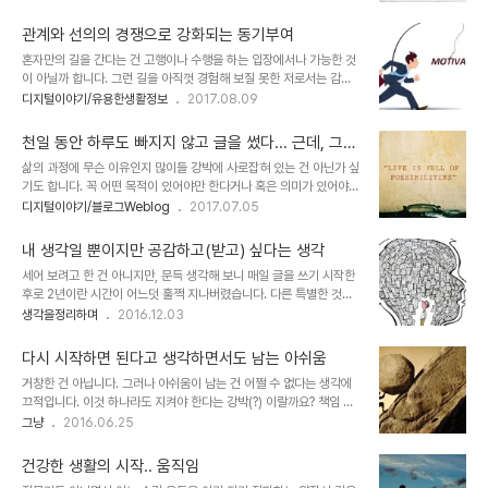
폭제라고 구체적으로 생각하게 된 건 그리 오래전 일이 아닙니다. 느낌
아들이기 나름이라는 얘깁니다. 원래는 뭔가 제시할 요량이 아니었습
은 있고 그렇게 생각은 하면서도 그것이 정작 왜 그런지는 생각하지 못
니다. 그저 개인적으로 정말 대단하다..
관계와 선의의 경쟁으로 강화되는 동기부여
하는 건 어쩌면 당연한 일일지도 모릅니다. 뭐~ 사실 그게 중요한 것도
혼자만의 길을 간다는 건 고행이나 수행을 하는 입장에서나 가능한 것
아니죠. 일반적으로 동기부여란 좋은 의미로 통용되니까요. 실제 그렇
이 아닐까 합니다. 그런 길을 아직껏 경험해 보질 못한 저로서는 감히
게 새로운 나를 발견하게 되었다고 하는 사례도 적지 않습니다. 혹자는
상상할 수도 없는 일이지만 말이죠. 물론, 나름 꾸준히 하고자 하는 바
디지털이야기/유용한생활정보
2017.08.09
그래서 그러한 계기가 주어지는 것도 어떤 면에서는 행운이라고 말하
를 이어가고 있는 건 아주 대단하다고 말할 수는 없어도 좀 한다고 생
기까지 하죠. 많은 경우에서 특히 예전 기억을 돌이키자면 동기를 부여
각합니다. 지금 작성하고 있는 천여 일 넘게 이어온 블로그 포스팅도
하는 것들은 의도된 것이라기보다..
천일 동안 하루도 빠지지 않고 글을 썼다... 근데, 그게
그런 차원이라고 할 수 있고, 역시 3년 동안 운동을 하고 있는 것도, 지
뭐~!
삶의 과정에 무슨 이유인지 많이들 강박에 사로잡혀 있는 건 아닌가 싶
금 이야기하고자 하는 (오늘 기준 319일째 지속해 온) 듀오링고 영어
기도 합니다. 꼭 어떤 목적이 있어야만 한다거나 혹은 의미가 있어야
학습도 그렇습니다. 모두 하루도 건너뛰지 않고 이어온 것이니까요. 뭐
한다는 것이 말이죠. 저만 그런 건 아닐 거라고 생각합니다. 글쎄요. 그
디지털이야기/블로그Weblog
2017.07.05
~ 이렇게 말하는 것 자체가 아직 덜 되었음을 스스로 고백하는 것이겠
럴 수밖에 없는 게 인간이 지닌 한계에서 비롯된 건지도 모르겠습니다.
지만... 그런 가벼운 부끄러움을 감수하고 뻔뻔하게 말할 수 있는 건 무
어디서 와서 어디로 가는지조차 모르는 빈약한 존재로써 그렇게라도
언가 한다는 것에 ..
내 생각일 뿐이지만 공감하고(받고) 싶다는 생각
해야 한다는 잠재의식의 발현이랄까요? 한편으로는 촘촘한 그물망 속
세어 보려고 한 건 아니지만, 문득 생각해 보니 매일 글을 쓰기 시작한
에 갇혀 살아 그것이 당연한 것이라고 인지하게 되는 그 환경적 요인이
후로 2년이란 시간이 어느덧 훌쩍 지나버렸습니다. 다른 특별한 것이
원인일 수 있겠다는 생각도 듭니다. 좀 비약적인 얘기라고 할지 모르겠
있어서는 아니고, 그저 습관으로라도 글을 쓰며 생각을 정리하고 잊지
생각을정리하며
2016.12.03
는데, 이를 테면 너도 나도 그런 의미와 가치 목적을 강조하는 분위기
않고자 하는 것들을 기록으로 남겨두고자 하는 생각에서였습니다. 이
이다 보니 그래야만 한다는 생각이 드는 건 너무도 자연스러운 결과가
미지 출처: aaronjbarnes.me 솔직히 내가 대체 뭘하고 있는 건지...
아니냐는 겁니다. 어찌 생각하면 ..
다시 시작하면 된다고 생각하면서도 남는 아쉬움
뭘 하려고 하는 건지... 결국 얽매임 아닌가라는 자괴감을 느낄 때도 적
거창한 건 아닙니다. 그러나 아쉬움이 남는 건 어쩔 수 없다는 생각에
지 않습니다. 하지만 지나고 보니 이렇게 이어 오길 잘했다는 대견하다
끄적입니다. 이것 하나라도 지켜야 한다는 강박(?) 이랄까요? 책임 아
생각되곤 합니다. 그래서 이것이 스스로를 완벽하게 얽어매는 덫이라
닌 책임으로.. 맡아 해야 할 어떤 일을 마무리 짓고 나면 몸과 마음 모
그냥
2016.06.25
해도 어떤 어쩔 수 없는 상황이 발생하지 않는 한... 앞으로도 주~욱 그
두.. 조금이나 편히 쉬고자 했는데, 그마저도 마음처럼 되지 않는 현실
러하리라는 생각도 하게 됩니다.이것이 제겐 매일 끌을 쓰게 만드는 동
이 야속하기 그지 없습니다. 몸에 무리가 온 것 같습니다. 죽을 지경은
기부여라고..
건강한 생활의 시작.. 움직임
아니지만...그래서 당분간은 운동을 포함한 스스로 매일 하루도 거르지