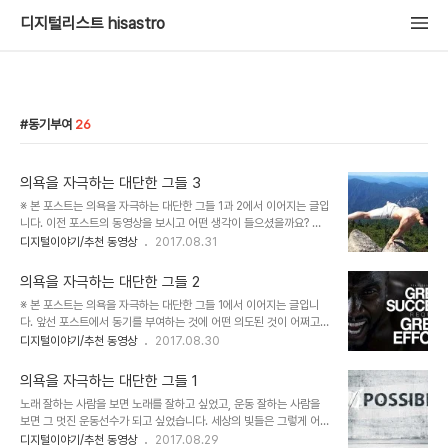
디지털리스트 hisastro
동기부여
26
의욕을 자극하는 대단한 그들 3
※ 본 포스트는 의욕을 자극하는 대단한 그들 1과 2에서 이어지는 글입
니다. 이전 포스트의 동영상을 보시고 어떤 생각이 들으셨을까요? 저
의 마음처럼 아드레날린이 분비되는 듯한 느낌을 받은 분이 있지 않을
디지털이야기/추천 동영상
2017.08.31
까 싶기도 한데... 하지만 저의 그 느낌이 더해진 건 이 동영상이 아닙
니다. 그저 시작이었을 뿐이죠. 글감이 될만하다고 판단되는 것이라면
의욕을 자극하는 대단한 그들 2
언제나 나중에라도 소재로 활용할 수 있도록 트렐로(Trello)나 구글
※ 본 포스트는 의욕을 자극하는 대단한 그들 1에서 이어지는 글입니
드라이브(Google Drive)와 같은 클라우드 도구들을 활용하여 기록
다. 앞선 포스트에서 동기를 부여하는 것에 어떤 의도된 것이 어쩌고
하고 저장해 두는 습관을 갖고 있습니다. 그 라는 앞선 포스트의 동영
자본주의가 저쩌구 했습니다만, 어찌 보면 그것이 그 자체로 순수했을
디지털이야기/추천 동영상
2017.08.30
상이 그랬습니다. 어쨌든 그 영상을 본 것으로 우선 의욕의 자극 이전
때만 의미 있는 건 (혹은 받아들이는 이들의 느낌이나 생각에 의해서
에 누구든 곱씹어 볼만한 내용임에 틀림없다고 생각했으니까요. 무엇
만 해석될 수 있는 건) 아니라고 봅니다. 그 의도가 어떠하든 나름의 판
보다 기존에 보통 생각하던 ..
의욕을 자극하는 대단한 그들 1
단 기준이 명확하다면 그것에 흔들릴 여지는 크지 않을 테니까요. 문제
노래 잘하는 사람을 보면 노래를 잘하고 싶었고, 운동 잘하는 사람을
는 그렇지 않은 경우에 해당합니다. 그런 이들이라면 이 정도쯤에서 그
보면 그 멋진 운동선수가 되고 싶었습니다. 세상의 빛들은 그렇게 어린
치는 문제도 아닐 겁니다. 어쭙잖은 계몽적 글로 해결될 수 있을 성격
눈에도 밝은 빛이었습니다. 그것이 어떤 자극 아니 동기를 부여하는 기
디지털이야기/추천 동영상
2017.08.29
도 아닐뿐더러 그렇게 될 리도 만무합니다. 한마디로 그게 무엇이든 받