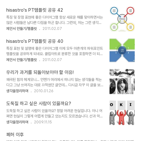
떤 특수한 상황이라서 홀로 살아야만 하는 조건이 아닌 경우라면.. -물
봉책 미봉책!!! 사고공화국이란 말이 괜히 회자되는게 아니겠죠. 더 한
론 그러한 상황이라도 어디까지가 혼자냐라고 하는 문제에 대해서는
건 ..
hisastro's PT템플릿 공유 42
간단히 설정할 수는 없을 겁니다. 그냥 단지 사람들과의 관계가 단절된
특징 및 장점 표현에 좋은 다이어그램 항상 새로운 해를 맞이하면서는
것만을 전제로 한 것을 의미하는 경우에는 가능할 수도 있겠다고 생각
많은 사람들은 남다른 다짐을 하곤 합니다. 그런데, 저는 그런 생각을
이 들면서도 직접 경험해 보질 못한 것이기에...- ▲ H를 형상화 한 이
하지 않고 매일 매일 충실하자라는 생각을 할 뿐입니다. 현재 좋은 상
제안서 만들기/템플릿
2011.02.07
미지는 Human Relations Associates의 로고이며, 사람人자는
황은 못되지만, 지금의 모습들이 앞으로의 시간들에 있어 좋은 토대가
직접 그려보았습니다. 서양이나 동양이나 사람에 대한 생각이 이렇게
되도록 노력하려고 합니다. 언젠가 어느 분께서 그러더군요. 새해를 맞
연결되고 통한다는..
hisastro's PT템플릿 공유 40
이할 때 다짐하는 것들을 작심삼일이 되지 않도록 작심삼일을 삼일마
특징 표현 및 설명에 좋은 다이어그램 이제 모두 마흔개의 파워포인트
다 하라고... ^^ 그 말씀이 가볍고 때로 우스운 얘기로만 생각될 수 도
템플릿을 공유하게 되네요. 클립아트로 분류한 것을 포함하면 더 되겠
있겠지만, 가만히 곱씹어 보면... 그만큼 현명한 말이 또 없습니다. 특
지만... 암튼, 제안서 만드시는데 조금이라도 도움이 되셨다면 좋겠는
제안서 만들기/템플릿
2011.02.07
히, 남자들의 경우 신년의 다짐 순위 1위는 뭐니해도 금연일텐데요...
데... ^^ 작지만 더 많은 분들이 서로함께나눔의 의미를 되새기시고 소
저는 어렵지 않게 담배를 끊었지만, 대부분은 이것이 쉽지 않은 숙제라
통으로써 상호작용 그 보탬의 행복을 느끼실 수 있다면 좋겠습니다. 아
는 것을 많이 봅니다..
우리가 과거를 되돌아보아야 할 이유!
울러 공유하는 이 템플릿들이 좋은 의미로써 나의 생각을 표현하고 제
왜곡된 힘의 헤게모니... 언젠가 머리에서 떠나지 않는 생각들을 적는
시하는데 있어 방법적 도구가 된다면 이보다 좋을 수는 없겠다 싶습니
다고 그냥 쓰여지는 대로 끄적였던 글인데... 다시금 자꾸 이 글을 보게
다. 아무쪼록 좋은 일들이 가득한 날들 되시길 기원하겠습니다. (_ _)
됩니다. 스스로라도 요즘 같은 시국에 돌이켜야 할 것들이 아닌가 하는
생각을정리하며
2010.01.26
상업용이 아니라면 마음껏 사용하셔도 좋습니다. 그렇지만, 따뜻한 댓
생각에서... 진정으로 민중이 눈을 떠야 한다는 간절함으로... 사실, 어
글(또는 트랙백).. 남겨주시길... ^^ 템플릿의 배포는 원칙적으로 이곳
떤 사람이고 본디 나쁜 이는 없으리라 생각합니다.결국, 어디에선가 보
블로그에서만 하도록 하겠..
도둑질 하고 싶은 사람이 있을까요?
고, 듣고, 배우게 됨에 따라 허울의 욕망에 의해 그렇게 된 것일 겁니
도둑질 하고 싶은 사람이 있을까요? 정말 어려운 현실입니다. 아니 어
다.문제는 그 잘못된 헤게모니라고 생각합니다. 하지만 그 그릇된 헤게
쩌면 현실이 그렇게 어렵게 만들고 있는지도 모르겠습니다. 선과 악을
모니가참으로 많은 사람들을 힘들고 어렵게 하고 있습니다. 이 땅의 암
구분하거나 논하고 싶지는 않지만, 이미 세상은 편리하게 구분하고 있
생각을정리하며
2009.11.15
울했던 근대사에 대하여 어줍잖은 지식으로 즉흥적으로 떠오르는 것
으니... 물론, 누구나 다 알고 있듯이 좋고 나쁨이란 각자가 갖는 시각
들을 그저 나열한 것에 불과하지만... 우리와 우리 후세들이 살아갈 좋
으로 구분을 짓습니다. 말그대로 우리 모두는 좋은 것을 좋아할 것이라
은 세상을 위한 마음가..
폐허 이후
고 생각합니다. ... 그렇다면 도둑질을 하는 사람들은 그것을 좋아할까