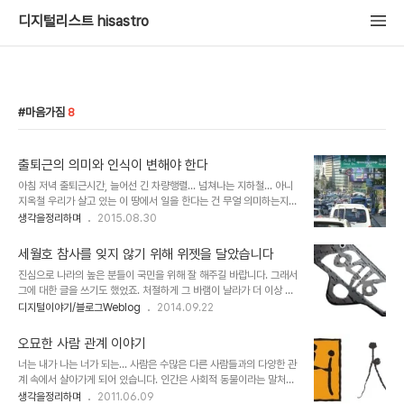
디지털리스트 hisastro
마음가짐
8
출퇴근의 의미와 인식이 변해야 한다
아침 저녁 출퇴근시간, 늘어선 긴 차량행렬... 넘쳐나는 지하철... 아니
지옥철 우리가 살고 있는 이 땅에서 일을 한다는 건 무얼 의미하는지
생각했던 적이 있습니다. 그러고 보니 그렇게 생각했던 것도 벌써 10
생각을정리하며
2015.08.30
여 년이 훌쩍 넘었네요. 그런 생각이 든 이유는 러시아워(Rush hour)
라고 하는 그 시간이 만들어진 것 자체에 어떤 의도된 또 다른 목적이
세월호 참사를 잊지 않기 위해 위젯을 달았습니다
있지 않을까라는 의구심 때문이었습니다. 생각해 보면, 산업혁명 이후
진심으로 나라의 높은 분들이 국민을 위해 잘 해주길 바랍니다. 그래서
우리네 생활방식의 근본적 구조는 밀집된 주거지와 일을 하는 사무실
그에 대한 글을 쓰기도 했었죠. 처절하게 그 바램이 날라가 더 이상 쓸
또는 공장 지역(지대)이 명확하게 구분되어 그것이 마치 원래 그랬다
마음의 여력이 사라졌지만요. 신 유토피아 대한민국. 이런 상상~! 이렇
디지털이야기/블로그Weblog
2014.09.22
는 듯 톱니바퀴처럼 맞물려 돌아가는 것에 익숙해 있습니다. 이미지 출
게만 된다면... 그들의 모습에서는 아무리 잘 보려 해도 가져다 붙이는
처: jaimevoyager.wordpress.com 이게 뭐 어쩌자는 거냐구요?!
허울 좋은 말들만 있을 뿐. 실제 국민들을 위해 하고 있는 건 정말이지
엉뚱한..
오묘한 사람 관계 이야기
별.로. 없.어. 보입니다. 사람이 더 얼마나 흉악해 질 수 있는지... 이게
너는 내가 나는 너가 되는... 사람은 수많은 다른 사람들과의 다양한 관
정말 나란지! 이런 생각만 들뿐입니다. 세월호 참사...대한민국의 지난
계 속에서 살아가게 되어 있습니다. 인간은 사회적 동물이라는 말처럼
근대사를 돌이켜 끊이지 않은 크고 작은 사고들.. 그것을 제대로 보완
어쩌면 인간은 실제 혼자서는 살아갈 수 없는 존재인지도 모릅니다. 어
생각을정리하며
2011.06.09
하지 못한 결과입니다. 언제나 제대로 하겠다는 대책들이란 미봉책 미