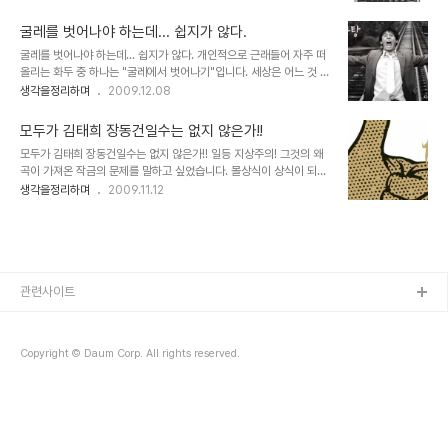
기다리며 극적으로 맞이하게 된 매니아층의 아이폰에 대한 사랑은 식
그렇게 단정지을 수도 있겠지만, 도대체 그런 무시무시한 말이 어떻게
을 줄 모르는 듯 합니다. 그리고 이제 그 열기는 여타의 나라들에서 그
그대로의 진실이 되어..
굴레를 벗어나야 하는데... 쉽지가 않다.
랬듯이 서서히 우리나라도 스마트폰의 대중화라는 방향으로 이어지고
굴레를 벗어나야 하는데... 쉽지가 않다. 개인적으로 근래들어 자주 떠
있어 보입니다. ▲ 과거 데스크탑 PC에서 하던 모든 일을 이제는 모
올리는 화두 중 하나는 "굴레에서 벗어나기"입니다. 세상은 어느 것 하
바일로 한다! 그렇습니다. 이제 스마트폰이 중심이 되는 모바일 시대가
나 변하지 않은 것 같으면서도 엄청난 속도로 바뀌어 간다는 역설적인
생각을정리하며
2009.12.08
시작되고 있는 겁니다. 그렇다면, 모바일 시대의 핵심적 도구가 될 스
느낌도 한 몫을 하는 듯 합니다. 얼마 전 "먹고 산다는 건"이라는 글에
마트폰에서 중심이 되는 기능으로써 그 사용의 빈도가 가장 많을 것으
서도 잠시 인간의 굴레라는 표현을 했었죠. 정말입니다. 돌려 생각하면
로 예상되는 것으로 가장 첫..
모두가 김태희 장동건일수는 없지 않은가!!
참으로 간단하고 이렇게 재미있게 살아갈 수 있는 곳이 우리가 살아가
모두가 김태희 장동건일수는 없지 않은가!! 일등 지상주의! 그것의 왜
는 세상인데... 세상 살이라는 틈바구니 속에 톱니 바퀴처럼 끼어 살아
곡이 가져온 작금의 문제를 말하고 싶었습니다. 몰상식이 상식이 되어
가고 있는 모습을 마주하게 되면... 얘기는 달라집니다. 그렇다고 이것
온통 거꾸로 보이는 현 세태가 그 원인이라 생각되지만, 해도 너무하다
생각을정리하며
2009.11.12
이 항상 어느 특정한 사람.. 또는 나를 지칭하는 것만은 아님도 알고 있
는 생각입니다. 어느 것이든 잘 해야만 한다는... 그것도 함몰된 가치와
습니다. 마치 배고파서 먹어야 하는 때와 맛을 느끼고 즐기기 위해 먹
목표에 다다르기 위하여 너무도 많은 필요 이상의 낭비가 초래되고 있
는 기쁨은 이세상 ..
습니다. 오해는 하지 마십시오. 열심히 사는 것을 의미하는 것이 아니
라 단지 일등을 위하여... 남보다 높이 올라가려 하는 이기심에 군림과
비교 우위만을 쫓는 것을 말하는 것이니까요. 정작 중요한 건 온통 잘
해야만 한다는 것으로 귀결된다는 것에 있습니다. 무슨 말이냐면 줄 세
관련사이트
우기의 잣대 아래 누구나 잘할 수 있다는 건 있을 수 있는 일이 아니거
든요. 아무리 한들 안 ..
Copyright © Daum Corp. All rights reserved.