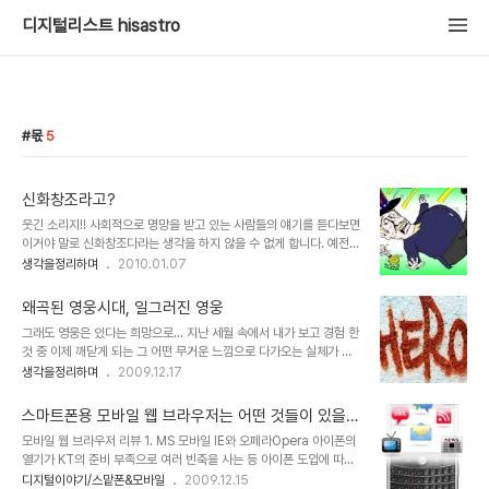
디지털리스트 hisastro
몫
5
신화창조라고?
웃긴 소리지!! 사회적으로 명망을 받고 있는 사람들의 얘기를 듣다보면
이거야 말로 신화창조다라는 생각을 하지 않을 수 없게 합니다. 예전
여러 방송사에서 다큐멘터리 형식으로 성공을 다룬 프로그램들이 한
생각을정리하며
2010.01.07
참 인기를 구가했던 적이 있었죠. 하지만 그 방송에서 말하는 성공은
특정한 한 사람의 몫이었고, 그건 말그대로 신화였습니다. 그리고 이를
왜곡된 영웅시대, 일그러진 영웅
본 많은 사람들은 성공을 일궈낸 사람에 대해 방송이 보여준 만큼 생각
그래도 영웅은 있다는 희망으로... 지난 세월 속에서 내가 보고 경험 한
하게 했습니다. 물론 저도 그랬습니다. ▲ 강대국 미국이 과연 미국 스
것 중 이제 깨닫게 되는 그 어떤 무거운 느낌으로 다가오는 실체가 있
스로의 힘만으로 세상의 앞에 설 수 있었을까요? 그런데, 시간이 지나
습니다. 그것은 특정한 누군가의 자취로 인하여 세상을 구한다는 등의
생각을정리하며
2009.12.17
서 알게된 그 성공이란, 성공이라고 하기엔 무색한 경우가 적지 않았습
신화같은 것이라 할 수 있는데, 마치 그것은 정말 보이지 않는 엄청난
니다. 왜곡된 성공이라고 할 수 있는 가짜 성공들이거나 미완의 성공을
힘이 작용하는 신화와도 같아서 세상을 포장하는 방송과 언론 -역사적
미리 터춰 버린... 그러한 왜..
스마트폰용 모바일 웹 브라우저는 어떤 것들이 있을
과거는 구전(口傳)과 책을 통하여- 을 동원하여 그 쉽지 않은 표현을
까?
모바일 웹 브라우저 리뷰 1. MS 모바일 IE와 오페라Opera 아이폰의
어렵지 않게 전파하였고 지금도 그러한 듯 보입니다. 누군가의 말처럼
열기가 KT의 준비 부족으로 여러 빈축을 사는 등 아이폰 도입에 따른
"뛰어난 1인이 그렇지 못한 천명 또는 그 이상을 먹여살린다!" 라는 말
관심 만큼 그 불협화음도 적지 않았던 것 같습니다. 하지만, 아이폰에
디지털이야기/스맡폰&모바일
2009.12.15
은 워낙 시각차가 크기 때문에 혹자의 경우 그 보는 관점에 따라서는