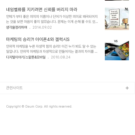
던 "놀라지 않을 수 없는 버스 정류장 동영상"에서 보듯 펩시는 사람들
했지만, 예전에 사서 사용했던 본체는 아직도 여행 등을 갈 때 가지고
로 하여금 어떤 각인 효과에 자사 제품을 기억하도록 하는 것을 기반으
다니는 보조 용도로 요긴..
네임벨류를 지키려면 신뢰를 버리지 마라
로 하는 듯 합니다. 그러나 효과는 있을 것이라는 생각이 드는 건, 확실
언제가 부터 좋은 의미의 이름이나 단어가 이상한 의미로 왜곡되어지
한 각인효과가 부여되는 이벤트?가 분명 있기 때문입니다. 이번 소개
는 것을 보면 마음이 좋지 않았습니다. 문제는 이게 손해 볼 수도 있는
해 드리는 동영상 역시 그렇습니다. 보자마자 이걸 어떻게 연출할 수
어떤 거래에 한정된 것이라면 모를까... 사람 잡을 일들까지 아무렇지
생각을정리하며
2014.09.02
있었을까... 궁금한 생각이 자연스럽게 이어지면서 다른 사람에게 전파
않은듯 횡행하고 있다는 겁니다. 이게 쉽게 통할 수 있었던 건 바로 네
하게 되거든요. 버스에 비춰진 그림자와 사람의 모습을 비교해 보면 뭔
임벨류!! 그리고 앵무새들의 입을 통한 바이럴!! 핵심도 없고 모호한 추
가 좀 어색해 보이긴 합니..
마케팅의 승리?! 아이폰4와 겔럭시S
상적 명제만을 앞세우는데도 그넘의 네임벨류면 모든게 끝나버렸던
인위적 마케팅을 누른 자생적 힘의 승리!! 이건 누가 봐도 알 수 있는
겁니다. 알고보면 그 네임벨류라는 것도 자기PR시대라는 합리화를 통
일입니다. 인위적 마케팅과 자생적으로 만들어지는 결과의 차이를 말
해 그럴싸하게 포장된 자기 자랑이었을 뿐이고, 지닌 힘으로 우격 우격
이지요. -돈벌이에만 눈이 멀어 물량공세에 의한 인위적 글쓰기로 광
디지털이야기/스맡폰&모바일
2010.08.24
밀어 부친 것에 불과합니다. 한 때 민영화라는 말이 좋게 들리던 시절
고나 다름 없는 기사를 생산했던 사이비 기자들의 생각도 다르지는 않
이 있었습니다.뭔 말만하면 민영화 민영화... 그렇게 인식된데에는 그
을 거라 생각합니다. 최소한의 양심만이라도 있다면...- 그러나 본 글
만한 원인이 있기도 했지만 나라..
은 특정 기업을 좋아해서 또는 싫어하기 때문에 작성하는 글이 아닙니
다. 보는 시각에 따라 편차는 있겠지만, 지극히 사용자 중심의 사고를
통해 다른 결과를 보여주고 있는 두개의 제품을 비교함으로써 무엇이
더 올바르고 또 좋은 결과를 가져다 주는지 확인하고 싶었을 뿐이며,
관련사이트
지금 보다 나아진 형태로 기업들의 마케팅이 전개되었으면 한다는 바
램일 뿐입니다. 사용자들의 인식이 어떠한..
Copyright © Daum Corp. All rights reserved.