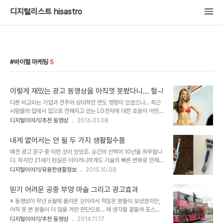
디지털리스트 hisastro
바이럴 마케팅
5
이렇게 재밌는 광고 동영상을 아직껏 못봤다니... 헐~!
다른 비교되는 기업과 견주어 상대적인 면도 영향이 있겠으나... 최근
사람들의 입에서 입으로 전해지고 있는 LG전자에 대한 호응이 어떤
흐름처럼 느껴질 정도입니다. 이에 대한 저의 생각은 제가 좋아하는 블
디지털이야기/추천 동영상
2016.01.08
로거 썬도그님의 페북에도 남겼었지만... 대중의 생각없는 쏠림 현상은
주의해야 한다고 생각합니다. 물론 잘하는 것을 잘한다 하는 건 그만한
내게 없어서는 안 될 두 가지 생활필수품
이유가 있는 것이라 할 수 있습니다. 그러나 어떤 한 두가지 사안만으
예전 광고 문구 중 이런 것이 있었죠. 순간의 선택이 10년을 좌우합니
로 모든 것이 그렇다고 생각하게 만드는 대중 흐름의 착시는 경계해야
다. 하지만 21세기 현실은 아이러니하게도 기술의 빠른 변화로 인해 1
하지 않을까라는 것이 제 생각입니다. 이렇게 말하는 건 제가 직접 확
년도 길다고 느껴지기 일쑵니다. 그게 정말 기술에 의한 건지 아니면
디지털이야기/유용한생활정보
2015.10.08
인한 엘지 모 계열사의 근무 형태 때문입니다. 살기도 어려운 판국에
고도의 기업적 판매 전략인지는 따져봐야겠지만... 그런데, 저에겐 그
배부른 소리한다할 이들이 있을지 모릅니다만, 하루 12시간 교대근무
러한 기술을 갖추고 있으면서도 10년에 가까운 사용을 하면서 상당히
를 하며 남들 다 쉬는 휴일도 ..
믿기 어려운 공중 부양 마술 그리고 광고효과
만족하며 사용하는 그야말로 생활필수품 두 가지가 있습니다. 그 하나
※ 동영상이 작년 6월에 올라온 것이라서 적잖은 분들이 보셨겠지만,
는 오랄비 전동칫솔이고, 또 하나는 질레트 퓨전 면도기입니다. 오랄비
아직 못 본 분들이 더 많을 거란 판단으로... 제 생각을 곁들여 포스팅
전동칫솔의 경우는 2005년인가 구입하여 진짜 만 11년을 꽉 채워 사
을 해 봅니다. 광고 전략에는 여러가지가 있겠지만, 얼마 전 포스팅했
디지털이야기/추천 동영상
2014.11.17
용하고 교체했고, 질레트 퓨전 면도기도 그쯤 새로 하나를 더 구입하긴