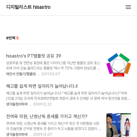
디지털리스트 hisastro
반복
5
hisastro's PT템플릿 공유 39
상호작용 및 연관성 표현에 좋은 다이어그램 지난번 템플릿 공유 포스
트에 이어 오늘 올려드리는 템플릿 역시 약 70% 가량의 완성도를 갖
춘 형태입니다. 각각의 도형 속성 -전체를 그룹으로 묶었을 경우는 개
제안서 만들기/템플릿
2011.02.07
체 속성에서- 에서 3차원 편집 기능을 활용하여 이렇게 저렇게 변 추
후 제가 이 다이어그램을 활용하여 제안서로 만들게 된다면 저 나름대
해고를 쉽게 하면 일자리가 늘어납니다.!!
로 완성한 모습의 템플릿을 다시 공유하게 되겠지만, 혹 공유해드린 템
해고를 쉽게 하면 일자리가 늘어납니다.!! "해고를 쉽게 하면 일자리가 늘어납니다.!!"어제
플릿을 통해 더 새롭고 멋진 다이어그램을 만셨다면, 부디 좋으신 마음
(12월 21일) 조석래 전국경제인연합회 회장이 경제 5 단체장 과 함께 여야 정치인을 방문하
으로 다시 다른 분들과 공유를 하실 수 있다면 정말로 좋겠습니다. 제
여 말했다는 발언 내용입니다. 정말로 그럴까요? 과연 해고를 쉽게 하면 일자리가 늘어날까
생각을정리하며
2009.12.22
생각인데요, 세상이 어지럽고 힘든 이유는 단절을 원하는 악의 헤게모
요? 혹, 일은 개 돼지처럼 시켜 놓고 급여도 개 돼지 취급하시려는 건 아닌지... 물론 현재를
니가 근원적 원인 아닌가 생각합니다. 그래서 이기적인 생각이 발현되
살아가는 대부분의 우리들은 스스로의 자화상에 대해 생각할 부분이 없지 않은 건 아닙니
고 그것이 반복적으로 파생되면서 연쇄 ..
전여옥 의원, 난청난독 증세를 가지고 계신가?
다.-이 부분은 아래에서 잠시 언급하도록 하겠습니다.- 그러나 우리의 현실을 뒤돌아 볼 때
전여옥 의원, 난청난독 증세를 가지고 계신가? 최근 전 대한통운 사장
정말 이 말이 진정성이 담긴 말인지는 곱씹어 보게 됩니다. ▲ 우리나라의 재벌에 관한 서적
의 진술만을 근거로 한명숙 전 총리가 두고 뇌물을 받았다고 검찰이 피
언젠가 숨겨진 우리의 근대사에 대한 책을 본 적이 있습니다.일제의 침략이 끝난..
의사실을 공표했습니다. 이에 대해 말도 많고, 더욱이 전임 대통령을
생각을정리하며
2009.12.07