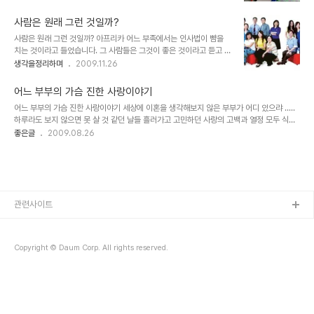
죽음으로 몰고 간 검찰과 찌라시들이 이러한 의도적인 행위를 반복하
고 있음에 우려의 목소리가 커지고 있습니다. 더욱이 이러한 내용이 또
사람은 원래 그런 것일까?
다시 찌라시에 기사화되면서 무한 반복되며 없는 일도 다시 재생산되
사람은 원래 그런 것일까? 아프리카 어느 부족에서는 인사법이 뺨을
고 마는 그야말로 엉뚱한 일들이 자꾸 벌어지고 있습니다. 그런데, 이
치는 것이라고 들었습니다. 그 사람들은 그것이 좋은 것이라고 듣고 보
를 두고 한나라당의 전여옥 의원께서 이에 대한 글을 썼다 하여 찾아보
며 시간의 위로부터 현재까지 그렇게 이어져 그런 전통이 있는 그 곳에
생각을정리하며
2009.11.26
니.... 참으로 아연실색하지 않을 수 없었습니다. 그동안 말도 아닌 말
서는 아주 당연한 것이라 생각해왔기 때문일 것입니다. 태어난 지역의
을 가지고 하도 억지 부리듯 했던 분이라서 그러려니 하며 기대하지도
언어에 따라 그 사람의 언어도 정해집니다. -해외 이민이나 입양을 가
않지만, 말을 하시려거든 제발 제대로..
어느 부부의 가슴 진한 사랑이야기
지 않는 한- 학자들의 주장에 의하면 언어는 생각의 바탕이 된다고 합
어느 부부의 가슴 진한 사랑이야기 세상에 이혼을 생각해보지 않은 부부가 어디 있으랴 .....
니다. 그러니까 사람들은 자신이 사용하는 언어를 통해 생각을 하게 된
하루라도 보지 않으면 못 살 것 같던 날들 흘러가고 고민하던 사랑의 고백과 열정 모두 식어
다는 것을 의미하기도 합니다. 또한 사람은 그 지역 또는 집안의 종교
가고 일상의 반복되는 습관에 의해 사랑을 말하면서 살아갑니다 근사해 보이는 다른 부부들
좋은글
2009.08.26
에 따라 대부분은 그 종교를 믿게 됩니다. 그 속엔 의심 따위가 자리 잡
보면서 때로는 후회하고 때로는 옛사랑을 생각하면서 관습에 충실한 여자가 현모양처고 돈
을 공간이 존재하지 않거나 있다하더라도 부정하기는 결코 쉽지 않습
많이 벌어오는 남자가 능력 있는 남자라고 누가 정해놓았는지 서로 그 틀에 맞춰지지 않는
니다. ▲ 사람은 각자 환경에 따라..
상대방을 못 마땅해 하고 자신을 괴로워하면서 살아갑니다 다른 사람을 만나 사랑하려면 처
음부터 다시 시작하기 귀찮고 번거롭고 어느새 마음도 몸도 늙어 생각처럼 간단하지 않습니
다 헤어지자 작정하고 아이들에게 누구하고 살 거냐고 물어보면 열 번 모두 엄마 아빠랑 같
이 살겠..
관련사이트
Copyright © Daum Corp. All rights reserved.