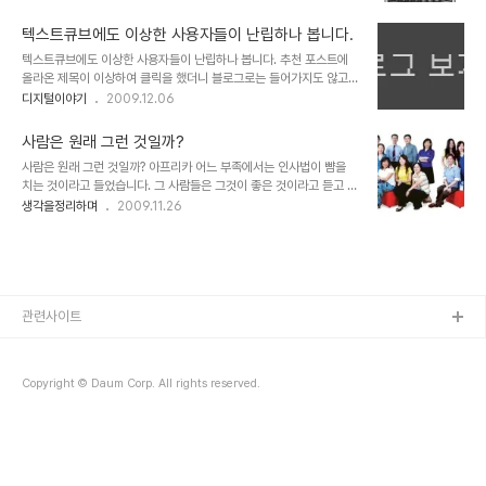
기다리며 극적으로 맞이하게 된 매니아층의 아이폰에 대한 사랑은 식
니다. 왜곡된 성공이라고 할 수 있는 가짜 성공들이거나 미완의 성공을
을 줄 모르는 듯 합니다. 그리고 이제 그 열기는 여타의 나라들에서 그
미리 터춰 버린... 그러한 왜..
텍스트큐브에도 이상한 사용자들이 난립하나 봅니다.
랬듯이 서서히 우리나라도 스마트폰의 대중화라는 방향으로 이어지고
텍스트큐브에도 이상한 사용자들이 난립하나 봅니다. 추천 포스트에
있어 보입니다. ▲ 과거 데스크탑 PC에서 하던 모든 일을 이제는 모
올라온 제목이 이상하여 클릭을 했더니 블로그로는 들어가지도 않고
바일로 한다! 그렇습니다. 이제 스마트폰이 중심이 되는 모바일 시대가
무차별적으로 사설 Web 다운로드 사이트로 연결을 합니다. 순간 기
디지털이야기
2009.12.06
시작되고 있는 겁니다. 그렇다면, 모바일 시대의 핵심적 도구가 될 스
분도 묘하고... 텍스트큐브가 이제 많이 알려졌나 싶기도 한데, 기분은
마트폰에서 중심이 되는 기능으로써 그 사용의 빈도가 가장 많을 것으
그리 좋질 않습니다. 알려져도 이렇게 좋지 않은 모습으로 활성화가 되
로 예상되는 것으로 가장 첫..
사람은 원래 그런 것일까?
는 것은 의미가 없기 때문입니다. 그리고 혹시나 하여 역시 낚시성으로
사람은 원래 그런 것일까? 아프리카 어느 부족에서는 인사법이 뺨을
의심되는 또다른 추천 포스트의 제목을 클릭하니... 연결되는 사이트만
치는 것이라고 들었습니다. 그 사람들은 그것이 좋은 것이라고 듣고 보
달랐지, 그 방법은 역시 같았습니다. 그러니까 한 화면에 보여진 추천
며 시간의 위로부터 현재까지 그렇게 이어져 그런 전통이 있는 그 곳에
생각을정리하며
2009.11.26
포스트 5개 중 2개가 스팸이었던 겁니다. 정겹고 좋은 환경이었던 텍
서는 아주 당연한 것이라 생각해왔기 때문일 것입니다. 태어난 지역의
스트큐브가 이렇게 생각없는 아이들의 놀이터가 되나 싶은 마음에 정
언어에 따라 그 사람의 언어도 정해집니다. -해외 이민이나 입양을 가
말로 기분이 좋질 않습니다. 아무리 그..
지 않는 한- 학자들의 주장에 의하면 언어는 생각의 바탕이 된다고 합
니다. 그러니까 사람들은 자신이 사용하는 언어를 통해 생각을 하게 된
다는 것을 의미하기도 합니다. 또한 사람은 그 지역 또는 집안의 종교
에 따라 대부분은 그 종교를 믿게 됩니다. 그 속엔 의심 따위가 자리 잡
관련사이트
을 공간이 존재하지 않거나 있다하더라도 부정하기는 결코 쉽지 않습
니다. ▲ 사람은 각자 환경에 따라..
Copyright © Daum Corp. All rights reserved.