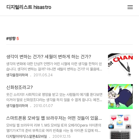
디지털리스트 hisastro
방향
5
생각이 변하는 건가? 세월이 변하게 하는 건가?
생각의 변화에 대한 단상?! 언젠가 어린 시절에 이런 생각을 한적이 있
습니다. 생각이 변하는 걸까? 아니면 세월이 변하는 건가? 이 물음에
대한 고민으로서 그 때 세웠던 가설은 이랬습니다. 기본적 상황학창시
생각을정리하며
2011.05.24
절 담배를 피우는 것이 금기되었던 규율에 대해서 어른들은 자신들의
행위는 당연시하면서 학생들에겐 왜 못하게 하는 것일까? 내가 어른이
신화창조라고?
되면, 학생들의 담배 피우는 행위에 대해서 뭐라고 하지 않으리라... 그
웃긴 소리지!! 사회적으로 명망을 받고 있는 사람들의 얘기를 듣다보면
리고 그렇게 다짐한 것에 대한 생각할 수 있는 2가지는 이랬습니다. 1.
이거야 말로 신화창조다라는 생각을 하지 않을 수 없게 합니다. 예전
나는 변하지 않았다.그러나 그 변하지 않는 것은 나의 생각일 뿐이고
여러 방송사에서 다큐멘터리 형식으로 성공을 다룬 프로그램들이 한
생각을정리하며
2010.01.07
내가 괜찮다고 생각한 그 기준은 담배였으나, 내가 어른이 된 그 시점
참 인기를 구가했던 적이 있었죠. 하지만 그 방송에서 말하는 성공은
의 아이들은 담배 그 이상(마리화나 등 금지된 약물들) 의 내가 생각했
특정한 한 사람의 몫이었고, 그건 말그대로 신화였습니다. 그리고 이를
던 기준을 넘어선 행위..
스마트폰용 모바일 웹 브라우저는 어떤 것들이 있을
본 많은 사람들은 성공을 일궈낸 사람에 대해 방송이 보여준 만큼 생각
까?
모바일 웹 브라우저 리뷰 1. MS 모바일 IE와 오페라Opera 아이폰의
하게 했습니다. 물론 저도 그랬습니다. ▲ 강대국 미국이 과연 미국 스
열기가 KT의 준비 부족으로 여러 빈축을 사는 등 아이폰 도입에 따른
스로의 힘만으로 세상의 앞에 설 수 있었을까요? 그런데, 시간이 지나
관심 만큼 그 불협화음도 적지 않았던 것 같습니다. 하지만, 아이폰에
디지털이야기/스맡폰&모바일
2009.12.15
서 알게된 그 성공이란, 성공이라고 하기엔 무색한 경우가 적지 않았습