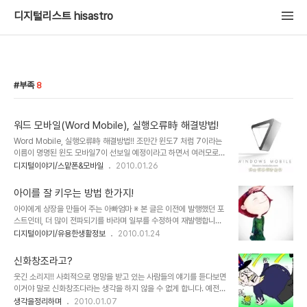
디지털리스트 hisastro
부족
8
워드 모바일(Word Mobile), 실행오류時 해결방법!
Word Mobile, 실행오류時 해결방법!! 조만간 윈도7 처럼 7이라는
이름이 명명된 윈도 모바일7이 선보일 예정이라고 하면서 여러모로
개선된 모습일 것임을 MS가 시사하고 있긴 합니다만... 어느정도의 획
디지털이야기/스맡폰&모바일
2010.01.26
기적인 모습이 될지... 그래서 아이폰이나 안드로이드에 얼마나 비견될
수 있을지 기대 아닌 기대를 가지고 있습니다. 워낙 윈도 모바일 6.5
아이를 잘 키우는 방법 한가지!
까지 실망스러운 모습이었기에... ▲ 윈도 모바일 7의 로고로 알려진
아이에게 상장을 만들어 주는 아빠엄마 ※ 본 글은 이전에 발행했던 포
이미지현재, 저의 옴냐에도 이 로고를 사용하고 있습니다. ^^ 현재 윈
스트인데, 더 많이 전파되기를 바라며 일부를 수정하여 재발행합니다.
도 모바일용 스마트폰 사용자들이 생각하는 윈도 모바일의 가장 큰 공
(_ _) 칭찬이라는 말을 참 좋아합니다. 우화를 통한 제목으로도 "칭찬
디지털이야기/유용한생활정보
2010.01.24
통된 문제인식 중 하나는 메모리 부족일 겁니다. MS가 데스크탑에서
은 고래도 춤추게 한다" 또는 "칭찬은 코끼리도 춤추게 한다"는 말이
의 메모리 문제는 결국 양으로 승부를 걸고, 제조사들이 따라와주면서
있기도 하지요. ▲ 칭찬릴레이 이벤트를 진행했던 인천인터넷방송
그만큼 효과를 보았지만,..
신화창조라고?
IBNNEWS의 첨부 이미지 가끔 아이들을 혼내는 일도 종종 있긴 하지
웃긴 소리지!! 사회적으로 명망을 받고 있는 사람들의 얘기를 듣다보면
만, 사실 그러고 나면 이상하게도 혼낸 그 마음 역시 좋질 않았습니다.
이거야 말로 신화창조다라는 생각을 하지 않을 수 없게 합니다. 예전
그래서 가능한 아이들을 혼내지는 않으려 합니다. 정 필요한 경우라면,
여러 방송사에서 다큐멘터리 형식으로 성공을 다룬 프로그램들이 한
생각을정리하며
2010.01.07
그동안 아이들이 아빠를 무서워했던 그 때를 상기 시키는 정도로 마무