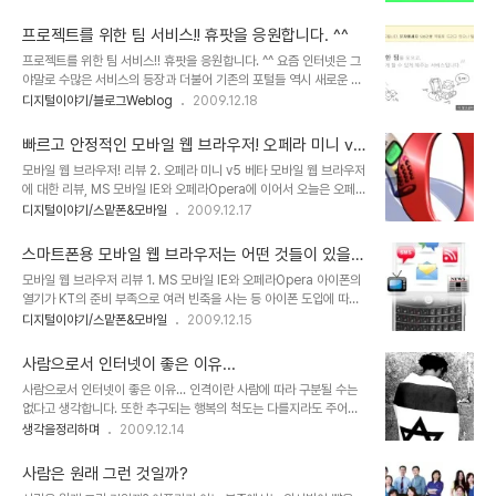
참 인기를 구가했던 적이 있었죠. 하지만 그 방송에서 말하는 성공은
리를 짓습니다. 사실 쉽지만은 않은 일이지요. 아이를 키우면서 혼내지
특정한 한 사람의 몫이었고, 그건 말그대로 신화였습니다. 그리고 이를
않는다는 것이... 지금 ..
프로젝트를 위한 팀 서비스!! 휴팟을 응원합니다. ^^
본 많은 사람들은 성공을 일궈낸 사람에 대해 방송이 보여준 만큼 생각
프로젝트를 위한 팀 서비스!! 휴팟을 응원합니다. ^^ 요즘 인터넷은 그
하게 했습니다. 물론 저도 그랬습니다. ▲ 강대국 미국이 과연 미국 스
야말로 수많은 서비스의 등장과 더불어 기존의 포털들 역시 새로운 시
스로의 힘만으로 세상의 앞에 설 수 있었을까요? 그런데, 시간이 지나
도로써 여러 서비스들이 실험적으로 적용되고 있습니다. 그래서 저 역
디지털이야기/블로그Weblog
2009.12.18
서 알게된 그 성공이란, 성공이라고 하기엔 무색한 경우가 적지 않았습
시 부족했지만 웹 3.0에 대한 내용을 공부해 가면서 웹 3.0과 관련된
니다. 왜곡된 성공이라고 할 수 있는 가짜 성공들이거나 미완의 성공을
몇개의 포스팅을 얼마 전 하기도 했습니다. 그런데, 어제 낮에 트랙백
미리 터춰 버린... 그러한 왜..
빠르고 안정적인 모바일 웹 브라우저! 오페라 미니 v5
하나를 받았습니다. Hupod(휴팟)이라는 새로운 서비스를 알리고자
베타!!
모바일 웹 브라우저! 리뷰 2. 오페라 미니 v5 베타 모바일 웹 브라우저
이벤트가 진행되고 있다는 내용으로.. 트랙백을 따라 가보니... 아주 간
에 대한 리뷰, MS 모바일 IE와 오페라Opera에 이어서 오늘은 오페
결하게 이미지 카툰을 통해 서비스가 어떤 것이다라는 것을 쉽게 풀어
라 미니와 도로시Dorothy 모바일 웹 브라우저를 사용했던 경험과 느
디지털이야기/스맡폰&모바일
2009.12.17
놓고 있었습니다. 우선 팍팍 내용이 완벽하게 머리 속에 정리가 되진
낌을 바탕으로 글을 올리도록 하겠습니다. 아무래도 지난번 포스트 보
않았지만, 아~하 이것도 괜찮겠네? 라는 생각이 머리를 번쩍이게 합니
다는 글이 많이 간결해지지 않을까 생각하는데, 모르겠습니다. ^^ 오페
다. ▲ Hupod(휴..
스마트폰용 모바일 웹 브라우저는 어떤 것들이 있을
라 미니 Opera mini 현재까지 확인된 바로 옴니아2의 경우엔 웹서
까?
모바일 웹 브라우저 리뷰 1. MS 모바일 IE와 오페라Opera 아이폰의
핑 프로그램을 실행하면 로딩 중에 오페라 미니라는 로고가 확실하게
열기가 KT의 준비 부족으로 여러 빈축을 사는 등 아이폰 도입에 따른
보입니다. 따라서 옴니아2에 설치되어 있는 웹서핑은 "오페라 미
관심 만큼 그 불협화음도 적지 않았던 것 같습니다. 하지만, 아이폰에
디지털이야기/스맡폰&모바일
2009.12.15
니"구나라는 것을 알 수 있습니다. 하지만, 지난번 리뷰의 나니님 댓글
기다리며 극적으로 맞이하게 된 매니아층의 아이폰에 대한 사랑은 식
을 통해서도 알수 있듯이 옴니아에 있는 웹서핑의 경우는 이전 wipi플
을 줄 모르는 듯 합니다. 그리고 이제 그 열기는 여타의 나라들에서 그
렛폼에서 프로그램을 만..
사람으로서 인터넷이 좋은 이유...
랬듯이 서서히 우리나라도 스마트폰의 대중화라는 방향으로 이어지고
사람으로서 인터넷이 좋은 이유... 인격이란 사람에 따라 구분될 수는
있어 보입니다. ▲ 과거 데스크탑 PC에서 하던 모든 일을 이제는 모
없다고 생각합니다. 또한 추구되는 행복의 척도는 다를지라도 주어지
바일로 한다! 그렇습니다. 이제 스마트폰이 중심이 되는 모바일 시대가
는 그 가치가 차별적이어서도 안된다고 봅니다. 설형 무언가 부족하고
생각을정리하며
2009.12.14
시작되고 있는 겁니다. 그렇다면, 모바일 시대의 핵심적 도구가 될 스
못돼 보일지언정 그 사람의 모습 자체에 낙인을 찍는 행위는 어떤 이유
마트폰에서 중심이 되는 기능으로써 그 사용의 빈도가 가장 많을 것으
로도 정당화될 수 없습니다. ▲ 역사의 순환... 아이러니라고 해야 할
로 예상되는 것으로 가장 첫..
사람은 원래 그런 것일까?
까요? 나찌는 유태를 유태는 아랍을... 그 이유는 사람이란 환경적 요