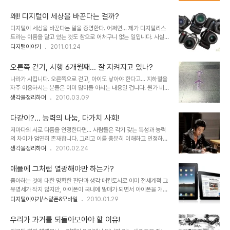
는 마음이 동하지 않을까 합니다. 예전 같지는 않다고 하지만, 아직도
따르는 관계인 경우라면 더더욱... "사람은 잠을 안 자고 살 수는 없을
많이 왜곡되어 있는 부동산을 바라보는 사람들의 생각도 많이 변화할
까?" 언뜻..
왜!! 디지털이 세상을 바꾼다는 걸까?
듯 하기도 하구요. 서양의 경우에는 많이 보편화되었다지만, 국내의 경
디지털이 세상을 바꾼다는 말을 증명한다. 어쩌면... 제가 디지털리스
우는 최근 캠핑카에 대한 관심이 증대되어 모임도 생기고, 자동차 캠핑
트라는 이름을 달고 있는 것도 참으로 어처구니 없는 일입니다. 사실,
을 즐길 수 있는 장소들도 몇몇 곳에 조성되고 있으며, 최근 들어 자동
그렇게 디지털적이지도 않은데 이런 이름을... -.-; 변명을 하자면, 그
디지털이야기
2011.01.24
차 캠핑과 관련한 대회들이 개최되고 있다는 소식들을 가끔 접하긴 해
의미가 좋았기 때문입니다. 또한 스스로도 잘은 모르겠지만, 단지 그렇
도... 고가의 차량 가격이며, 유지비용 등등.. 아직은 좀 사치스럽게 느
게 되고 싶다는 생각도 컸던 것 같습니다. 그러나 또 한편으론 부족하
껴지는 것 역시 사실입니다. ..
오른쪽 걷기, 시행 6개월째... 잘 지켜지고 있나?
지만, 일반적 수준 보다는 디지털 적인 면이 없지도 않다는 것에 스스
나라가 시킵니다. 오른쪽으로 걷고, 아이도 낳아야 한다고... 지하철을
로 만족하고, 그렇게 생각하기 때문이기도 합니다. 그리고 궁극적으로
자주 이용하시는 분들은 이미 많이들 아시는 내용일 겁니다. 뭔가 비정
는 디지털을 근간으로 하는 공유와 나눔에 대한 생각을 전파하고자 하
상적이라는 느낌까지 들게도 하는... 정부가 주도하는 오른쪽 걷기가
생각을정리하며
2010.03.09
는 의미가 그 모든 바탕에 있기도 합니다. 본 포스트는 그 디지털리스
시행된지 벌써 6개월째로 접어 들었습니다. 지하철을 자주 탈 수 있는
트라는 이름을 달고 있음에 대한 의무감과 그 나름의 개똥철학이나마
상황이 아니기에... 그리 그것에 대해 생각을 하고 있던 것은 아니지만,
디지털을 바라보는 저의 관점을..
다같이?... 능력의 나눔, 다가치 사회!
아직도 나라에서 국민을 상대로 구호와 주입을 하는 모습이 그리 좋지
저마다의 서로 다름을 인정한다면... 사람들은 각기 갖는 특성과 능력
않다고 생각했던 터라... 우연히 지하철을 타야할 일이 생겨... 지하철
의 차이가 엄연히 존재합니다. 그리고 이를 충분히 이해하고 인정하여
통로를 걷게 되었고 오른쪽 걷기에 대해 별 의식을 하지는 않았습니다.
야 합니다. 하지만 이러한 사실을 명확히 알고 있음에도 우리는 종종
생각을정리하며
2010.02.24
하지만, 지나가는 통로와 바닥 그리고 벽과 천정에 온통 우측보행을 알
이를 쉽게 망각해 버리죠... 그리고 이것이 나 보다는 타인에게 적용하
리는 스티커는 인위적이고 강제적으로 자연스레 우측보행에 대한 생
는 빈도가 많다는데 심각성이 있습니다. 그것도 힘의 흐름으로 점철됩
각 속으로 안내하였습..
애플에 그처럼 열광해야만 하는가?
니다. -어른이 아이에게... 상사가 부하에게... 등등- 물론 저마다 지닌
좋아하는 것에 대한 명확한 판단과 생각 매킨토시로 이미 전세계적 그
그 사람만의 잠재적 능력을 최대한으로 끌어올리기 위하여... 특정 상
유명세가 작지 않지만, 아이폰이 국내에 발매가 되면서 아이폰을 개발
대와의 비교를 통한 자극과 격려로써 긍정적 변화를 유도 -최근 인기
하여 판매하는 기업 애플에 대한 관심 또한 더욱 높아졌습니다. 더우기
디지털이야기/스맡폰&모바일
2010.01.29
를 끌었던 드라마 "공부의 신"과 같은 일들이 이 사회에 보편적으로 일
아이팻-iPod은 아이팟인데, 왜 iPad는 아이패드일까?- 의 공개로
어날 수 있다면...- 하는 것이라면 좋은 일이라고 할 수 있겠지만, 대부
그 관심은 더욱 확대될 것은 예정된 사실이기도 합니다. ▲ 2010년 1
분 경쟁적 잣대 -또..
우리가 과거를 되돌아보아야 할 이유!
월 28일 공개된 애플의 타블렛 iPad 하지만, 좋다라고 하는 관심에