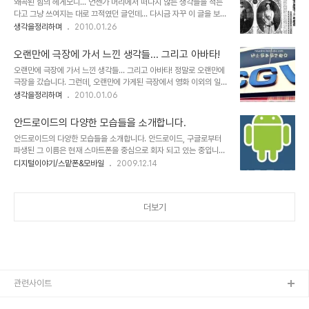
왜곡된 힘의 헤게모니... 언젠가 머리에서 떠나지 않는 생각들을 적는
있어서 스스로 생각하고 여과된 판단이 아니라 분위기에 휩싸여 무조
다고 그냥 쓰여지는 대로 끄적였던 글인데... 다시금 자꾸 이 글을 보게
건적으로 받아들이고 있는 것은 아닌가 하는 생각이 들기도 합니다. 이
됩니다. 스스로라도 요즘 같은 시국에 돌이켜야 할 것들이 아닌가 하는
생각을정리하며
2010.01.26
에 대하여 언젠가 모튜님께서 쓰셨던 아이폰에 대한 포스트에서나 꼬
생각에서... 진정으로 민중이 눈을 떠야 한다는 간절함으로... 사실, 어
뮌님의 생각에서도 일부 공통된 느낌이 들어있어 언젠가 이에 대한 글
떤 사람이고 본디 나쁜 이는 없으리라 생각합니다.결국, 어디에선가 보
을 쓰고자 했었데, 마침 글을 ..
오랜만에 극장에 가서 느낀 생각들... 그리고 아바타!
고, 듣고, 배우게 됨에 따라 허울의 욕망에 의해 그렇게 된 것일 겁니
오랜만에 극장에 가서 느낀 생각들... 그리고 아바타! 정말로 오랜만에
다.문제는 그 잘못된 헤게모니라고 생각합니다. 하지만 그 그릇된 헤게
극장을 갔습니다. 그런데, 오랜만에 가게된 극장에서 영화 이외의 일들
모니가참으로 많은 사람들을 힘들고 어렵게 하고 있습니다. 이 땅의 암
을 겪으며 이런 저런 생각들을 하게 되었습니다. 그래서 그 느낀 생각
생각을정리하며
2010.01.06
울했던 근대사에 대하여 어줍잖은 지식으로 즉흥적으로 떠오르는 것
들을 정리하고자 이렇게 글을 씁니다. 그리 특별할 것은 없겠지만... 새
들을 그저 나열한 것에 불과하지만... 우리와 우리 후세들이 살아갈 좋
해를 맞아 처가가 있는 광주를 가게 되었고 우연히 얘기가 되어 처제와
은 세상을 위한 마음가..
안드로이드의 다양한 모습들을 소개합니다.
함께 우리 가족 모두가 영화를 보게 되었습니다. 워낙 온라인이고 오프
안드로이드의 다양한 모습들을 소개합니다. 안드로이드, 구글로부터
라인이고 아바타 아바타 하는 통에... 다른 건 생각할 틈도 없이 바로
파생된 그 이름은 현재 스마트폰을 중심으로 회자 되고 있는 중입니다.
아바타를 상영하고 있는 광주 첨단CGV로 향했지요. 그런데, 얼마나
하지만, 얼마 전 "안드로이드가 가져올 사회변혁!"이라는 포스트에서
디지털이야기/스맡폰&모바일
2009.12.14
이 아바타가 관심이 많았는지, 가서보니 이미 모든 상영시간들이 매진
언급했듯이 안드로이드는 다양한 모습으로 우리들에게 다가올 것이
이었습니다. 그래서 다음 날 보는 것으로 미루고 관람권 예매를 하는
며, 시작은 안드로이드라는 이름으로 시작되었지만, 진정한 인간 중심
데... ▲ 이건 뭐 극..
의 공존과 공유로써 함께하는 세상의 바탕이 되리라 생각하고 있습니
더보기
다. ▲ Android 공식 Logo 및 마스코트 재밌는 사실은 이미 벌써
안드로이드와 관련된 여러 다양성에 대한 이야기들이 기사화되고 있
으며, 그 다양한 안드로이드의 모습에 대한 기본 로고를 수많은 사람들
이 변형된 모습으로 안드로이드의 로고 및 마스코트를 편집에 편집을
거듭하여 나름대로의 귀엽고 재밌는 모습으로 매일..
관련사이트