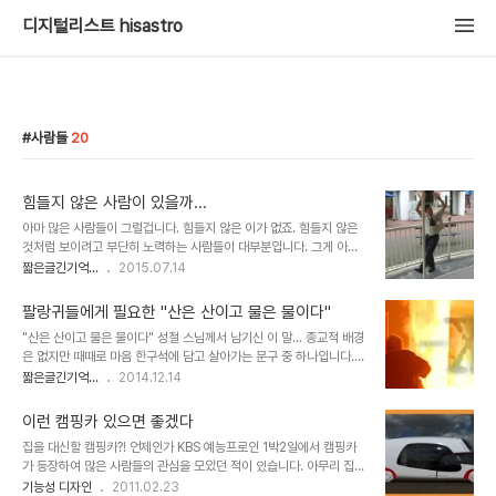
디지털리스트 hisastro
사람들
20
힘들지 않은 사람이 있을까...
아마 많은 사람들이 그럴겁니다. 힘들지 않은 이가 없죠. 힘들지 않은
것처럼 보이려고 부단히 노력하는 사람들이 대부분입니다. 그게 아니
러니하게도 나를 더 힘들게 하는 악순환의 원인이되곤 하죠. 삶에 대한
짧은글긴기억...
2015.07.14
앞뒤 없는 넋두리라는 글에서도 언급했었습니다만...깨달음은 대단한
것이 아닌 것 같다는 어렴풋한 생각이 듭니다. 삶에 대한 집착이 나와
팔랑귀들에게 필요한 "산은 산이고 물은 물이다"
동등한 입장으로 타인을 향하는 것... 때로 기술적 용어가 철학적으로
"산은 산이고 물은 물이다" 성철 스님께서 남기신 이 말... 종교적 배경
다가오기도 합니다.어느 천문학자의 얘기를 들었습니다. 우리가 보는
은 없지만 때때로 마음 한구석에 담고 살아가는 문구 중 하나입니다.
이 모든 세상은 어쩌면 홀로그램일 수 있다고 말이죠. 이미지 출처:
어떤 사안이라도 쉽게 단정 지어서는 안 된다는... 팔랑귀를 지닌 저와
짧은글긴기억...
2014.12.14
activistshub.com 말 그대로 아둥 바둥 살아 그것을 두고 강한 자
같은 사람에게는 두고두고 곱씹을 만한 이 보다 좋은 말이 없습니다.
가 살아남는다고 또는 살아 남은 자가 강한거라고 합니다. 글쎄요... 그
가끔 이런 말들을 하죠. "해보지도 않고 안된다는 말을 하면 안 된다"
런다고 대단해 보이는..
이런 캠핑카 있으면 좋겠다
이 말은 그럴듯하다고 생각한 이들 모두가 자주 애용(?)하는 말입니다.
집을 대신할 캠핑카?! 언제인가 KBS 예능프로인 1박2일에서 캠핑카
하지만, 그것이 해보지 않고도 알 수 있는 당연한 사실들에 대해서 조
가 등장하여 많은 사람들의 관심을 모았던 적이 있습니다. 아무리 집에
차 거론되는 일들을 볼 때면 무섭기도 합니다. 더구나 자연의 섭리 인
만 있기를 좋아하는 사람이라도 캠핑카가 있다면, 어딘가 떠나고 싶다
기능성 디자인
2011.02.23
양 왜곡되는 경우엔 보통 심각한 일이 아닙니다. 그것이 지시를 하고,