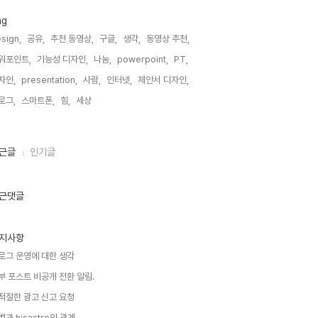
ag
sign,
공유,
추천 동영상,
구글,
생각,
동영상 추천,
워포인트,
기능성 디자인,
나눔,
powerpoint,
PT,
자인,
presentation,
사람,
인터넷,
제안서 디자인,
로그,
스마트폰,
힘,
세상,
근글
인기글
근댓글
지사항
로그 운영에 대한 생각
부 포스트 비공개 전환 알림.
적절한 광고 신고 요청
별과 hisastro의 관계