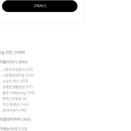
구독하기
log 칸칸
(2088)
지털이야기
(885)
스맡초보길잡이
(63)
스맡폰&모바일
(242)
소프트.하드
(101)
유용한생활정보
(97)
블로그Weblog
(108)
팟캐스트방송
(6)
추천 동영상
(146)
음악이야기
(48)
각을정리하며
(366)
가엮는이야기
(11)