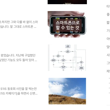
마트폰으로 찍는 야경도 예술이
타
달라지는 걸 아는 이들은 좋은 카
역시 가장 많이 보유한 앱이 사
좋
으로 촬영한 어느 시골 마을 주변의
.99달러 ..
하지만 그와 다를 바 없이 스마
짧
습니다. 말 그대로 스마트폰 왕
기
 아닙니다.이 글은 이런 분들을
게 된 분들은 대부분 어려움없이
아
주변에 스마트폰을 사용하면서도
 수 있을 겁니다. 그래서 때때
맞
록 알려드릴까 고민한 분들도 계
보면 외려 답답해지고 맙니다. 생
사
이 왔었습니다. 지난해 구입했던
싶었던 기능도 모두 들어 있어 너
그
를 처분하고 얼마간 비용을 보태
사진을 얼마나 많이 찍었고, 사진
제
보았습니다. 그러나 사진 촬영에
하지 못했습니다. 그 질문을 통
쪽에서는 지름신을 대동하고서 조
사실을 말입니다. 그건 쉽게 설
페 S1IS 동호회 사진을 잘 찍는전
1IS 카페지기)을 하면서 신변잡
면서 사진의 참 맛을 스스로 찾
다. 워낙 카메라도 오래 되었고-
무의식적으로 만들어진 것이긴 하