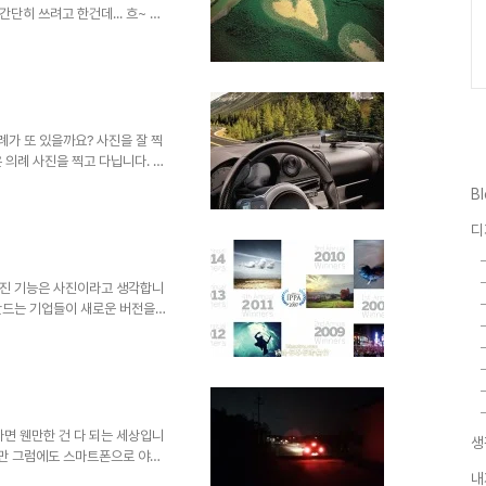
간단히 쓰려고 한건데... 흐~ 어
대한 간략한 소개였습니다. 정말
생각난 그 얘기로 마무리 져야 할
유명한 얀 아르튀스 베르트랑
래의 사진이 그 중 유명세를 탔었죠.
 그의 사진을 보시려면... 그의
..
례가 또 있을까요? 사진을 잘 찍
 의례 사진을 찍고 다닙니다. 어
있을지 몰라도 사진은 내 마음 가
B
사진을 좋아하여 특정한 카메라의
했었습니다. 물론 사진을 잘 찍
디
대로 찍는... 하지만 나름의 기
으로 남겨지는 것을 상상하며...
^;그래서 사실 때때..
러진 기능은 사진이라고 생각합니
만드는 기업들이 새로운 버전을
임을 제외하면 가장 많이 개발되
가장 많지 않을까 생각됩니다. 아
phy Awards)라는 사진 컨테스트
금년도 선정작품들도 정말 이게 아
14 선정작품 구경가기 저도 사진
에리 증후군 때문에..
하나면 웬만한 건 다 되는 세상입니
생
지만 그럼에도 스마트폰으로 야경
분들이 의외로 많습니다. 그러나
내