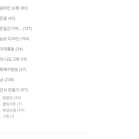
임라인 논평
(80)
은글
(42)
은글긴기억...
(137)
능성 디자인
(154)
이작품들
(36)
아 나도그래
(13)
회복지정보
(27)
냥
(238)
안서 만들기
(97)
템플릿
(44)
클립아트
(7)
배경모음
(44)
기획
(1)