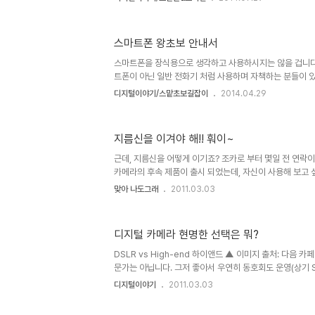
그건 스마트폰의 특성을 모르기 때문입니다. 앱 하나면 스
됩니다. 괜찮은 앱 하나만 설치해 사용해도 사진 결과물이 
메라 앱을 찾아 모으고 특성에 맞게 활용하기도 합니다. 저 
스마트폰 왕초보 안내서
진 관련 앱입니다. 아래는 석달 전 쯤 Taru Camera 앱
야경입니다. 촬영한 앱은 iOS용 Taru Camera라고 하는 2
스마트폰을 장식용으로 생각하고 사용하시지는 않을 겁니다.
트폰이 아닌 일반 전화기 처럼 사용하며 자책하는 분들이 있
초보! 오해는 하지 말아주세요. 나무라거나 조롱하려는 것이
디지털이야기/스맡초보길잡이
2014.04.29
위해 조언을 드리고자 남기는 포스트니까요. 이 글을 접하
스마트폰을 일상적으로 사용하는 분들일겁니다. 그러나 
어떻게 하면 잘 다룰 수 있을까를 고민하는 분들 적잖이 보실
지름신을 이겨야 해!! 훠이~
로 그런 분들께 어떻게 하면 스마트폰을 잘 사용할 수 있도
실텐데... 인터넷에서 스마트폰 왕초보를 위한 글들을 찾아
근데, 지름신을 어떻게 이기죠? 조카로 부터 몇일 전 연락
각만큼 좋은 ..
카메라의 후속 제품이 출시 되었는데, 자신이 사용해 보고 
무 좋아 보인다는 겁니다. 그러면서 지금 갖고 있는 카메라
맞아 나도그래
2011.03.03
서 그 카메라를 구입하면 어떠냐는 겁니다. 그래서 그동안 
에 대한 안목을 지니고 있는지 확인하기 위해 넌지시 물었 
대한 가장 기본이 되는 몇가지 질문 조차 제대로 된 답변을 
디지털 카메라 현명한 선택은 뭐?
해 저는 한가지를 확실히 인지하게 되었습니다. 판매하는 
금이라도 소비자로 하여금 혹하도록 만드는 뭔가가 있다는 
DSLR vs High-end 하이앤드 ▲ 이미지 출처: 다음 카
명할 ..
문가는 아닙니다. 그저 좋아서 우연히 동호회도 운영(상기 S
기 식으로 귀 동냥과 실제로 잘 찍힌 사진들을 따라 찍어 가
디지털이야기
2011.03.03
아 온 정도라고 할까요? 최근엔 사진을 자주 찍지 못했습니
사실 이게 가장 큰 원인이라고 생각합니다. 스스로도 참 