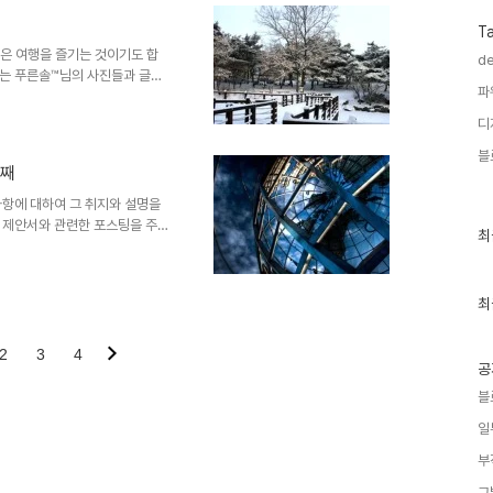
안 간다는 건.. 저도 이해가 되질
처음 구입했을 때 보다 제품의 성
T
.
것은 여행을 즐기는 것이기도 합
de
되는 푸른솔™님의 사진들과 글을
파
솔™님의 사진과 글들은 사진여행
로에게 어떤 여행이라는 자유로움
디
어야 한다는 것을 생각하며- 을
블
들과 그 내용을 공유하고자 이 겨
번째
 보기 좋은 경치가 어디에 있는지
데, 사실 글 준비를 위해이런 저
사항에 대하여 그 취지와 설명을
 제안서와 관련한 포스팅을 주제
최
최
각했고, 저작권 등 여러 고민되
근
경에 좋은 이미지"라는 시리즈 제
글
과
서 배경에 좋은 고해상도 이미지
인
최
보시길 부탁드립니다. (_ _)
기
ft.com ▣ 멋진제안서 만들기
글
배경에 좋은 ..
2
3
4
공
블
일
부
그