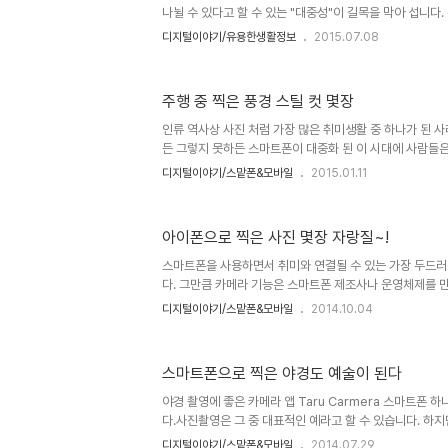
마저도 ..
나뉠 수 있다고 할 수 있는 "대중성"이 길목을 막아 섭니다. 
쨌든 이야기 하려고 했던 건 하늘에서 사진 찍는 사람들에 
디지털이야기/유용한생활정보
2015.07.08
로 간단히... 그래서 이에 대해 간단히 언급 한 후 불현듯 
듯 합니다. 우선 먼저 "하늘에서 본 지구"라는 제목으로 
(Yann Arthus-Bertrand)은 많이 들 아실겁니다. 아
주행 중 찍은 풍경 스틸 컷 몇장
워낙 알려진 분이라서 더 언급하긴 그렇고... 보신 김에 멋진
공식 웹사이트 인 이미지 하단 링크(이미지 클릭으로도 가능)
인류 역사상 사진 처럼 가장 많은 취미생활 중 하나가 된 사
든 그렇지 못하든 스마트폰이 대중화 된 이 시대에 사람들은
떤 기준이 있어서 전문적 식견에 따라 사진에 대한 견해는 
디지털이야기/스맡폰&모바일
2015.01.11
는대로 남기는 추억과도 같은 것이 아닐까 합니다. 저도 
경우는 동호회와 카페를 운영하며 많은 분들과 교류하기도 
는 건 아니고... 사진이 좋아 그저 말씀드린 것처럼 마음 가는
아이폰으로 찍은 사진 몇장 자랑질~!
준은 있죠. 머리 속에 어느 정도 구도를 잡고 그 그림이 사진
셔터를 누릅니다. 전문성은 없지만 직관적인 감각이랄까요? ^
스마트폰을 사용하면서 취미와 연결될 수 있는 가장 두드
다. 그만큼 카메라 기능은 스마트폰 제조사나 운영체제를 
내놓을 때마다 가장 신경쓰는 부분이기도 합니다. 물론 게
디지털이야기/스맡폰&모바일
2014.10.04
고 사용자들이 선호하는 앱 분야 역시 사진과 관련된 것이 
이폰의 경우는 2007년 부터 iPPA(iPhone Photogra
가 있을 정도이며, 사진의 품질도 DSLR 못지 않습니다. 
스마트폰으로 찍은 야경도 예술이 된다
이폰으로 찍은 사진인가 할 만큼 대단 하더군요. iPPA 20
을 좋아합니다. 그렇다고 잘 찍는 건 아니고... 그놈에 살리
야경 촬영에 좋은 카메라 앱 Taru Carmera 스마트폰 
다.사진촬영은 그 중 대표적인 예라고 할 수 있습니다. 하
을 찍는 건 성능의 문제로 잘 찍히지 않을 거라 생각하는 
디지털이야기/스맡폰&모바일
2014.07.29