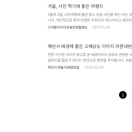
지만 잘못된 습관이라 생각하는데... 좀 오래된 기기라 손이 
겨울, 사진 찍기에 좋은 여행지
않습니다. 최신의 제품 보다 기능적으로 떨어지고, 당연히 
능이 많이 저하 된 건 사실이지만... -.-; 오늘 시간이 되면....
1월과 2월, 사진여행에 좋은 장소 모음 사진을 찍는 다는 
니다. 개인적으로 특히 진정한 자유인이 아닌가라고 생각
보면, 정말 부럽다는 생각을 하지 않을 수가 없는데, 푸른
디지털이야기/유용한생활정보
2011.01.24
의 표본 또는 모범 사례로도 손색없다고 생 합니다. 스스
-자유라는 건 그에 따르는 책임이 따른다는 것과 능동적이
향유할 실천적 동기를 부여하고, 저와 같은 생각을 하실 분
제안서 배경에 좋은 고해상도 이미지 마흔네
울 사진 찍기 좋은 곳으로 정평이 나있는 우리 나라 곳곳의
하나 씩 풀어 놓을까 생각하며 이를 실천에 옮깁니다. -그런
천문 지구본 이미지 참고로 본 배경이미지 공유와 관련한 
런..
알려드릴 필요가 있다는 판단으로 첨언을 추가합니다. 처음
로 설정하고 블로그에 글을 올리게 되면서 이미지 공유를 생
제안서 만들기/배경모음
2010.02.09
는 요소가 있었습니다. 이에 대한 내용을 처음 "제안서 배
목으로 이미지들을 올리기 시작하면서 그 첫번째 글 "제안
하나"에서 저의 생각을 밝혀 놓았습니다. 어떤 내용인지 한번 
내용은 그리 길지 않습니다. ^^ 이미지 출처: interfaceli
hisastro's PT템플릿 링크 썸네일 모음 ▣ ☆ ▣ 제안서 
1