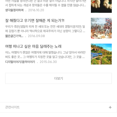
어떤 사실을 정의한다는 건 결코 쉬운 일이 아닙니다. 하지만 살아가면
어내는 것이라고 할 수 있습니다. 많이 보았을 때 새로운 상상도 풍부
서 접하게 되는 개념과 정의들은 수를 헤아릴 수 없을 만큼 많습니다.
해질 수 있단 얘깁니다. 이미지 출처: peppypals.com 그런 면에서
문제는 그렇게 듣고 보고 알게 되는 순간 아는 것이 아는 게 아님에도
생각을정리하며
2016.10.20
디지털 시대를 배경으로 태어나 자라는 지금의 아이들이 만들어갈 세
그런 것(그것이 맞는 것 또는 옳은 것 혹은 진리와 같은 것)으로 착각
상은 더욱 빛이 날 것이라고 저는 확신합니다. 그리고 그것은 어느 한
하게 될 수 있다는 사실입니다. 아니 어쩌면 대부분 그런 줄 모르고 평
분야에 국한된 것이 아니..
잘 해줬다고 우기면 잘해준 게 되는가?!
생을 살아가기도 합니다. 영화 매트릭스에서 모피어스가 제시한 파란
우리가 겪은(엄밀히 따져 전 세대 또는 전전 세대의 경험이겠지만) 일
알약을 먹었을 때처럼 말이죠. 보신 분들은 아시겠지만 모피어스가 네
제 강점기 뿐 아니라 역사적으로 제국주의가 지닌 성향이 그렇다고 할
오에게 건넨 두 가지 색의 알약은 가상이지만 평화의 상태로 머무느냐
수 있을 겁니다. 하지만 다른 건 알 수 없다 해도 현재 겪고 있는 이 땅
짧은글긴기억...
2016.09.08
아니면 현실을 인지할 수 있지만 고통스러운 적나라한 세상을 살게 되
에서의 상황만을 보자면 과거로부터 현재까지 위정자나 권력과 힘 있
느냐의 차이가 있습니다. ▲ 영화 매트릭스의 한 장면 생각하기에 따
는 부류들은 헬조선이란 말을 아주 불손한 의도로 보는 경향이 있으며,
라서, 또는 그저 누구나의 생각 ..
여행 떠나고 싶은 마음 달래주는 노래
지극히 잘하고 있는 자신들의 모습을 스스로 비하하는 것이라고 주장
어느 여행자가 괜찮은 여행지에 대해 말했습니다. 그냥 앉아서 바라만
합니다. 솔직히 잘해준다는 의미를 한마디로 멋지고 그럴듯하게 이렇
봐도 좋은 곳... 그 여행자가 지칭한 곳을 알고 있습니다만, 그 곳을 직
다라고 정의할 능력은 없지만… 적어도 잘해준다는 말은 잘해주고자
접적으로 언급하진 않겠습니다. 진짜 좋은 건 상상 속에서 있는 것일지
디지털이야기/음악이야기
2015.06.30
하는 그 대상이 그렇게 느꼈을 때를 말하는 것이라는 건 확실히 말할
모르니까요. 물론 그냥 상상만 하자는 건 아닙니다. 저도 사실은 지금
수 있습니다. 문득 말도 안 되는 이런 생각이 들었습니다. 과연 과거의
당장 떠나고 싶은 마음이거든요. 뭐~ 그것 역시 생각이 더한 것일지 모
일제가 제국주의를 표방하더라도 그들의..
를 일입니다. 실제 떠나고 보면 돌아오고 싶은 마음 그게 또 여행의 묘
더보기
미란 말도 있으니 말이죠. 이미지 출처: www.bootsnall.com 조금
지친 마음에 -기복 관리를 하자고 그렇게 생각을 하면서도 그게 왜 그
리도 안되는지 원~- 음악을 들었습니다. 그러고 보니 음악을 듣는 것
도 여행이란 단어를 더해 어색하지 않은 의미를 담을 수 있다는 게 왠
지 새롭게..
관련사이트