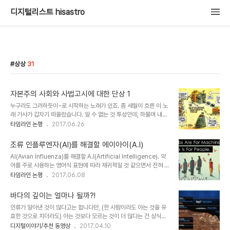
디지털리스트 hisastro
상상
31
자본주의 사회와 사법고시에 대한 단상 1
누구라도 그러하듯이~로 시작하는 노래가 있죠. 좀 세월이 흐른 이 노
래 가사가 갑자기 떠올랐습니다. 알 수 없는 것 투성인데, 하물며 내가
나도 모르면서 남의 생각도 그럴 거라고 생각하는 그 마음에 공감이 가
타임라인 논평
2017.06.26
는 것처럼 아이러니한 일도 없을 듯합니다. 더 알 수 없는 건 그런 생각
이 들다가도 나만 고립된 섬이라는 생각이 들 땐 차리라 그 생각에 그
조류 인플루엔자(AI)를 해결할 에이아이(A.I)
냥 머무는 게 낫다는 야속함에 그마저도 왜 생각을 흩트려 놓았을까 하
AI(Avian Influenza)를 해결할 A.I(Artificial Intelligence). 약
고 아쉽기까지 합니다. 참 알 수 없는 일이죠. 그래서 공감이라는 말에
어를 주로 사용하는 영어식 표현에 따라 재귀적일 것 같으면서 전혀 그
기대는 건지도 모르겠습니다. 실제도 그렇구요. 그 노랠 찾아 듣는 것
렇지 않은 이런 문구가 떠올랐습니다. 일반적으로 조류 인플루엔자를
타임라인 논평
2017.06.08
도 그런 이유일 겁니다. 왜 이리도 못났을까... 이런 자조 속에 세상을
뜻하는 AI(Avian Influenza)와 달리 인공지능을 의미하는
향한 반감이 생기는 건 솔직히 어찌할 수 없습니다. 그나마 이런 모든
A.I(Artificial Intelligence)는 A와 I사이에 점(.)으로 구분하고 있
생각이 그 강도..
바다의 깊이는 얼마나 될까?!
죠. 누구에 의해 그렇게 통용되게 되었는지 정확히 알 순 없습니다만,
인류가 알아낸 것이 많다고는 합니다만, (한 사람이라도 아는 것을 유
아마도 스티븐 스필버그 감독의 영화 제목에서 유래되었지 않았을까
효한 것으로 치더라도) 아는 것보다 모르는 것이 더 많다는 건 상식과
싶습니다. 찾아보니 우리나라에서 보통 조류 독감을 지칭하는
도 같은 얘깁니다. 언제나 그렇지만 우연히 보게 된 아래의 애니메이션
디지털이야기/추천 동영상
2017.04.10
AI(Avian Influenza)는 실제 영어권에서는 잘 사용하지 않고 직접