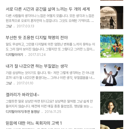
동영상을 접하며 다시 한번 짚어보게 된 생각입니다. 언젠가(인류가
적으로 새 혹은 조류를 뜻하는 Bird나 Avi..
알아낸) 존재하는 모든 것을 크기로 비교하는 "10의 제곱 수(Powers
서로 다른 시간과 공간을 살며 느끼는 두 개의 세계
of Ten)"라고 하는 동영상과 앱에 대한 내용을 소개했던 적이 있습니
다른 사람들의 생각이나 느낌은 어떨지 모릅니다. 모든 생각과 느낌은
다. 그런데, 이런 류들이 우려스러운 건 이게 정말인지 알 수 없음에도
원초적으로 오로지 혼자만의 느낌입니다. 그것도 오래된 기억이죠. 그
보통 사람들은 현란한(?) 시각적 효과를 통해 사실로 받아들이게 된다
렇다고 다른 이들은 경험하지 않았을 것이라고 생각하는 건 아닙니다.
그냥
2017.03.13
는 겁니다. 그게 한편으로는 신뢰라고 하는 보이지 않는 전제가 되었을
또 경험했다 하더라도 생각하지 않았(못했)거나 그럴만한 여건이 못되
것이고, 그렇게 된 건 그만한 이유가 있다고 할지도 모르지만 뭐~ 호기
었음을 모르지 않습니다. 혹, 시간과 공간에 따라 서로 다른 환경을 경
심 수준에서 보..
부산한 듯 조용한 디지털 혁명의 전야
험하며 느끼게 되는 두 개의 세계에 대해 먼저 이렇게 말을 꺼내면 느
말도 무성하고, 그만큼 디지털에 의한 엄청난 변화를 느끼지 못하는 이
낌이 오실까 모르겠습니다. 살았던 곳을 잠시 떠나 조금 멀리 떨어진
도 그리 많아 보이진 않습니다. 그렇지만 또 그렇다고 그러한 느낌이
다른 장소에서 살면서 새로운 환경에 적응하고 사람들과의 관계도 만
(어려운 것과 익숙하지 않은 것을 구별하지 못하는) 기성세대들의 과
디지털이야기
2017.01.24
들어졌을 때 간혹 떠올리게 되는 과거의 내 모습 또는 그 속에서 있었
거에 바탕을 둔 모습을 생각할 때 정작 변화를 받아들이고 인정하는 건
던 관계들에 대한 기억. 여기에 좀 더 보태면 그렇게 새롭게 살아가던
아닌 것 같기도 합니다. 마치 어떤 면에서는 폭풍 전야의 고요함 같다
곳에서 다시 예전에 살던 곳으로 돌아..
내가 잘 나갔으면 하는 부질없는 생각
고 할까요?SF와 같은 공상 혹은 그저 상상 속의 전유물처럼 생각했던
가끔 상상하는 것이기도 합니다. 뭐~ 저만 그렇게 생각하는 건 아니겠
환경과 도구는 물론이고, 상상조차 못 했던 것들이 하나 둘 현실로 등
죠?!! 내가 잘 나갔으면 좋겠다는… 그러나 이런 생각, 부질없음을 너무
장하는 그 흐름은 분명 엄청난 것임에도 그것이 일상이 되어선지 그야
나 잘 알고 있다는 건 그야말로 함정입니다.또 한편으로 이렇게 생각하
그냥
2017.01.10
말로 말들은 무성함에도 그 이상은 아닌 듯 보인다는 겁니다. 생각할수
기도 합니다. 내가 정말 잘 나갔다면 많은 이들을 피곤하게 했음은 물
록, 알게 될수록 묘연함만 가중되는 이 세상의 수많은 사실들은 (부족
론이고, 나 역시도 좋지 않았을 거라고 말이죠. 지금과 같은 겸손치 못
함 많고 능력이 모자란 저로서는)..
갤러리가 쏴라있네~
한 마음가짐에서는 더더욱!! 이런 생각 끝에 그 상상은 도돌이표가 되
그럴듯한 말로 상상만 하면 된다고요? 상상력은 말처럼 그냥 쉽게 만
어 다시 제자리로 향하곤 합니다. "그래 내가 잘 나간다는 건 꿈도 꿀
들어지지 않습니다. 예전에 이런 얘길 종종 들었었죠. 영상을 보는 것
일이 아니다""내게 그런 일은 없다""다른 이들도 모두 잘 나가고 행복
보다 책을 읽거나 소리만 듣는 것이 상상력 증진이 좋다고... 글쎄요?!!
디지털이야기/추천 동영상
2016.11.25
할 때 나도 행복하다면 모를까!!"? 이런 생각이 외려 속 편하죠!!! 완전
그저 상상의 나래를 펼치는 것이라면 모를까 실제 현실을 반영하여 판
득도한 건가요? 흐~아니 실제 그럴 것 같습니다. 그 생각이 진짜 내 생
단하자면 가당치도 않은 말이었다고 생각합니다. 상상력이 중요한 건
각인지 아..
믿음에 대한 어느 목회자의 고백 1
무언가 새롭게 만들어 낼 수 있는 바탕이라는 점에서 유에서 유를 만들