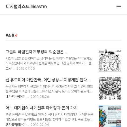
디지털리스트 hisastro
소설
6
그들의 바램일까?! 부정의 악순환은...
세상이 금방 변할 것이라고 생각하는 것 자체가 부질없는 착각일지도
모르겠습니다.과거로부터 현재를 비춰보면 그건 명확해 보이기도 합
니다. 최근 회자되는 영화 "Back to the future"가 그렇고, 미야쟈
그냥
2015.07.05
키 하야오의 명작 애니메이션 "미래 소년 코난"을 떠올려 봐도 그렇습
니다. 소설로는 작가 조세희 선생님의 "난장이가 쏘아올린 작은 공"도
신 유토피아 대한민국. 이런 상상~! 이렇게만 된다
그렇다고 볼 수 있죠. 제시하는 관점은 다르지만... 무슨 말이냐구요?
면...
누군가는 행복하게 살았을 이 땅에서의 시간들.하지만 그 이면에 있었
빠른 분이라면 눈치 채셨을 텐데... ㅎ영화 "Back to the future"가
을 수많은 어려움과 고통이 교차되면서 문득 토머스 모어의 유토피아
최근 회자되었던 이유는 영화에서 배경이 되는 미래 시점이 바로
가 생각났습니다. 답답한 현실을 타개할 방법은 당장 없지만, 상상은
내가엮는이야기
2014.08.26
2015년이란 사실 때문이었습니다. 이 보다 시점이 과거가 되었지만
할 수 있지 않을까? 이미지 출처: Thomas More Utopia 중에서 언
"미래 소년 코난"의 경우는 2008년이었죠. 이미지 출처:
젠가 이런 얘길 들은 적이 있습니다.선진국 어디선가는 더이상 할 것이
ultradownl..
어느 대기업의 세계일주 마케팅과 돈의 가치
없어 해보는 것이 자살이라고... 지금 생각하면 가당치 않은 얘기지만
과연 돈이란 무엇일까요? 얼마 전 국내 굴지의 대기업에서 세계인들을
이런 류의 이야기는 한둘이 아닙니다. 선진국에 가면 물건을 잃어버려
대상으로 한다는 이벤트 홍보 내용을 접하게 되었습니다. 주로 중동 쪽
도 그 장소에 가보면 그대로 있다라던가... 선진국은 깨끗하고 질서도
에 촛점이 맞춰진 듯 보였지만... 이벤트의 골자는, "80일간 세계 여행
생각을정리하며
2010.02.04
잘 지키고... 선진국은... 선진국에 가보면... 모두가 경험해 보지 못한