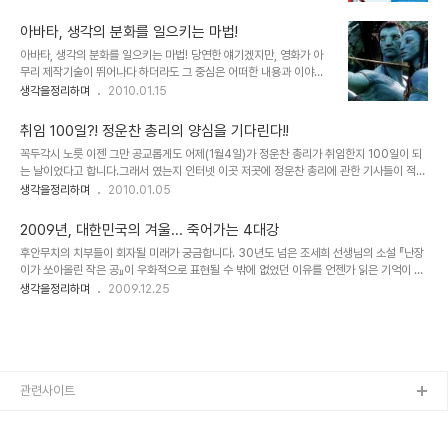
을 하게 된다면 무엇을 하겠는가?"라는 물음에 대하여 수필 형식 또는
상태에서 그럴듯하게 들리던 이야기들이었죠. 그럴 수도 있고 그렇지
UCC 동영상을 제작하여 해당 이벤트 웹사이트에 등록을 하면, 참여
않을 수도 있는 ..
아바타, 생각의 분화를 일으키는 마법!
한 사람 중 6명을 선발해서 우리 돈으로 약 1억 원의 여행경비와 80
아바타, 생각의 분화를 일으키는 마법! 당연한 얘기겠지만, 영화가 아
일간 탑승 횟수에 관계없이 어디서든 자유롭게 비행기를 탈 수 있는...
무리 제작기술이 뛰어나다 하더라도 그 중심은 어떠한 내용과 이야기
그것도 비즈니스석의 항공권을 지원한다는 겁니다. ▲ 세계일주 이벤
를 담고 있느냐가 무엇보다도 중요한 요소일 겁니다. 몇해 전 수백억의
생각을정리하며
2010.01.15
트 홍보 이미지 이벤트의 내용은 쥘 베른의 소설 80일간의 세계일주
제작 비용을 홍보의 전면에 내세우고 실감나는 CG영상을 제작했다
를 연상케 하면서도... 어딘가 소설과는 엄청난 차이가 느껴졌습니다.
며, 나라가 온통 시끄러웠던 심형래 감독의 영화 "디워"의 기억은 좋은
아니 뭐랄까... 단순히 ..
취임 100일?! 정운찬 총리의 양심을 기다린다!!
예가 되리라 생각합니다. 물론 이상한 논리들로 찬반이 엇갈리며 지저
꼭두각시 노릇 이젠 그만 공교롭게도 어제(1월4일)가 정운찬 총리가 취임한지 100일이 되
분하게 얼룩졌던 그때의 기억이 좋지는 않지만... 이야기 또는 내용과
는 날이었다고 합니다.그래서 였는지 인터넷 이곳 저곳에 정운찬 총리에 관한 기사들이 적지
전달하고자 하는 메시지 등은 영화의 기본 골격이라고 할 수 있습니다.
않았던 것이었나 봅니다.그리고 그 "100"이라는 숫자와 연계한 세종시 문제는 이제 정운찬
생각을정리하며
2010.01.05
때문에 아무리 영화가 멋진 기술과 영상으로 채워져 있다고 하더라도
총리의 트레이드마크가 된 듯 보입니다. 연일 정부의 대변자로 최일선에서 고군분투하는 그
채워져야 할 기본 뼈대가 없다면... 이는 영화로써의 가치를 상실하게
의 모습을 보면, 헤세의 소설에서 데미안의 어린시절 어리석었던 일면을 보는 듯 하기도 하
되어 관객으로부터 혹평을 받게 되고..
2009년, 대한민국의 겨울... 죽어가는 4대강
고, 수많은 과거 속에서 배반을 한 자가 새로운 반대의 세상에서 보다 인정 받기 위해 그러지
후안무치의 치부들이 회자될 미래가 궁금합니다. 30년도 넘은 조세희 선생님의 소설 『난장
않아도 될 모습까지 하며 오버하는 것 같기도 합니다.마치 자신이 엄청난 힘을 지니게 될 것
이가 쏘아올린 작은 공』이 우화적으로 표현될 수 밖에 없었던 이유를 언젠가 읽은 기억이 있
이나 아니면, 그러고자 하는 의지가 있기 때문에 그런 것인지 약간은 안쓰러워 보입니다...
습니다. 그건... 세상이 흉흉해지고 왜곡된 힘이 창궐하게 되면 힘 없는 미물과 같은 민초들은
생각을정리하며
2009.12.25
땅 속에 파묻히듯 그렇게 보이지 않는 곳에서 그 힘이 알아 듣지 못할 말로 세상의 잘못을 꾸
짖는다는 의미였습니다. ▲ 난장이가 쏘아올린 작은 공 워낙 헤게모니로 온통 둘러싸인 현세
인지라 무엇이 맞고 틀린지 구분할 길이 막연한 것도 사실이지만, 중요한 건 마음이 가는 곳
은 따로 있는 게 아닌가 싶습니다. 정말 아니다 싶은데에는 분명 이유가 있고, 그 근거있는 목
소리들의 모습들은 한결같이 근본적인 사람과 자연, 그 세상을 향하고 있다는 사실..
관련사이트