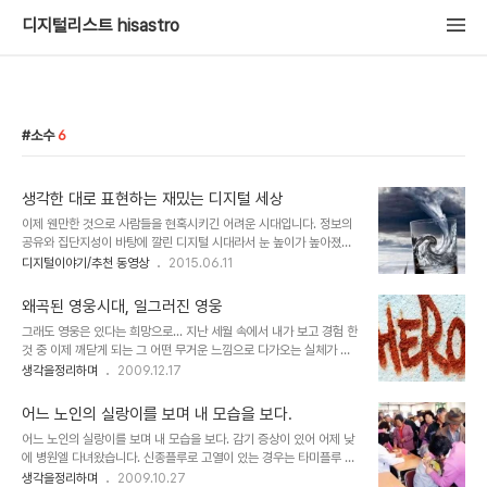
디지털리스트 hisastro
소수
6
생각한 대로 표현하는 재밌는 디지털 세상
이제 웬만한 것으로 사람들을 현혹시키긴 어려운 시대입니다. 정보의
공유와 집단지성이 바탕에 깔린 디지털 시대라서 눈 높이가 높아졌기
때문입니다. 물론, 아직 세상이 옳은 쪽으로 변화된 것이라고 보기도
디지털이야기/추천 동영상
2015.06.11
힘들고 대중의 휩쓸림이 모두 사라졌다고 할 수는 없습니다. 과거 특정
소수의 전유물이었던 것들이 보통 사람들의 몫으로 보편화되고 있는
왜곡된 영웅시대, 일그러진 영웅
건 세상의 변화에 기초가 되고 있음은 분명한 사실입니다. 특히나 이러
그래도 영웅은 있다는 희망으로... 지난 세월 속에서 내가 보고 경험 한
한 흐름은 그 -대단한 능력을 소유했다고 하는- 특정 소수가 아주 잘
것 중 이제 깨닫게 되는 그 어떤 무거운 느낌으로 다가오는 실체가 있
해왔다고만 할 수도 없다는 점에서 너무도 다행스러운 일이기도 합니
습니다. 그것은 특정한 누군가의 자취로 인하여 세상을 구한다는 등의
생각을정리하며
2009.12.17
다. 뭐~ 그렇다고 일부의 소수의 천재적 능력을 모두 무시하고자 하는
신화같은 것이라 할 수 있는데, 마치 그것은 정말 보이지 않는 엄청난
건 아닙니다. 어쨌든 이런 동영상을 볼 때마다 느껴지는 희열은 어쩔수
힘이 작용하는 신화와도 같아서 세상을 포장하는 방송과 언론 -역사적
없습니다.그냥 보는 것만으로도 만족스..
어느 노인의 실랑이를 보며 내 모습을 보다.
과거는 구전(口傳)과 책을 통하여- 을 동원하여 그 쉽지 않은 표현을
어느 노인의 실랑이를 보며 내 모습을 보다. 감기 증상이 있어 어제 낮
어렵지 않게 전파하였고 지금도 그러한 듯 보입니다. 누군가의 말처럼
에 병원엘 다녀왔습니다. 신종플루로 고열이 있는 경우는 타미플루 처
"뛰어난 1인이 그렇지 못한 천명 또는 그 이상을 먹여살린다!" 라는 말
방을 하라는 정부의 지침이 있다고 해서인지 사람들이 많았습니다. 그
생각을정리하며
2009.10.27
은 워낙 시각차가 크기 때문에 혹자의 경우 그 보는 관점에 따라서는