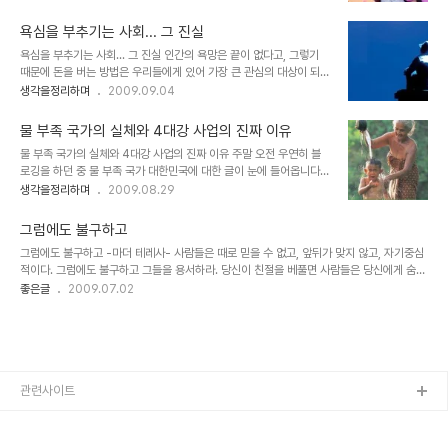
리고 독감예방접종을 별도로 보건소의 직원분들이 나와서 노인분들의
그렇게 단정지을 수도 있겠지만, 도대체 그런 무시무시한 말이 어떻게
예방주사 접종을 한다고 해서 할아버지 할머니 분들도 무척 많으시더
그대로의 진실이 되어..
욕심을 부추기는 사회... 그 진실
군요. ▲ 위 사진은 본 글과 관계가 없습니다. 이미치출처: 영양인터넷
욕심을 부추기는 사회... 그 진실 인간의 욕망은 끝이 없다고, 그렇기
뉴스 추출 편집 게재 그런데, 이 예방주사가 지역 마다 한정적으로 지
때문에 돈을 버는 방법은 우리들에게 있어 가장 큰 관심의 대상이 되었
역 거주자를 접종을 한다는 것에서 어느 할아버지 한 분과 간호사간에
다. 그러한 부추김은 우리들이 돈을 벌 수 있는 기회를 주는 듯했지만,
생각을정리하며
2009.09.04
실랑이가 벌어지기 시작했습니다. 요는, 그 할아버지가 타 지역에서 오
이전보다 나은 모습을 갖기란 쉽지 않아 보인다. 또한 그 결과에 대해
신 분이었는지 간호사는 할아버지의 예방접종이 안된다는 얘기를 하
서 누구에게도 뭐라 할 수 없는 보너스 격의 족쇄까지 얻게 될 뿐... 두
였고 할아버지는 아랑곳 하지 않은 채로 한 번..
물 부족 국가의 실체와 4대강 사업의 진짜 이유
드러지게 벌어들이고 귀족의 모습으로 성을 쌓고 사는 소수의 사람
물 부족 국가의 실체와 4대강 사업의 진짜 이유 주말 오전 우연히 블
들... 그들은 자신들의 돈벌이가 정당하다는 것을 그 인간의 욕망이란
로깅을 하던 중 물 부족 국가 대한민국에 대한 글이 눈에 들어옵니다.
잣대로 설명하고 그렇게 살아갈 것을 사회의 분위기로 전파한다. 그 설
사실, 국가의 홍보는 국민들의 생각을 좌우하는 막대한 힘을 지닌 도구
생각을정리하며
2009.08.29
명에 익숙해진 대중들 역시 그렇게 살게 되었고, 일부는 돈을 벌었다.
였습니다. 하지만 양방향 소통으로 사실 전달에 대한 검증이 이루어지
대다수 사람들에겐 더욱 힘든 날들이 남았을 뿐이지만, 쉽게 문제를 제
고 있는 21세기 현재에 있어서는 그 영향력이 조금은 줄어든 것이 사
기할 수 없다. 모두 ..
그럼에도 불구하고
실입니다. 그렇지만 아직도 그 힘은 무시할 수 있는 것이 아니기에...
그럼에도 불구하고 -마더 테레사- 사람들은 때로 믿을 수 없고, 앞뒤가 맞지 않고, 자기중심
선량한 사람들 대부분은 사실로 받아들이고 그 선량한 마음으로 실천
적이다. 그럼에도 불구하고 그들을 용서하라. 당신이 친절을 베풀면 사람들은 당신에게 숨은
하며 홍보된 그 사안에 대하여 지지를 아끼지 않는 것도 사실일 겁니
의도가 있다고 비난할 것이다. 그럼에도 불구하고 친절을 베풀라. 당신이 어떤 일에 성공하
좋은글
2009.07.02
다. 사진출처: http://www.kfem.or.kr/kbbs/bbs/board.php?
면 몇 명의 가짜 친구와 몇 명의 진짜 적을 갖게 될 것이다. 그럼에도 불구하고 성공하라. 당
bo_table=hissue&wr_id=305 맨 아래 링크로 걸어 놓은 글들을
신이 정직하고 솔직하면 상처받기 쉬울 것이다. 그럼에도 불구하고 정직하고 솔직하라. 오늘
..
당신이 하는 좋은 일이 내일이면 잊혀질 것이다. 그럼에도 불구하고 좋은 일을 하라. 가장 위
대한 생각을 갖고 있는 가장 위대한 사람일지라도 가장 작은 생각을 가진 작은 사람들의 총
에 쓰러질 수 있다. 그럼에도 불구하고 소수의 약자를위해 싸우라. 당신이 몇 년을 ..
관련사이트