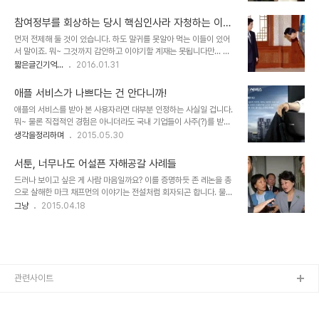
능사라는 듯 그럴듯한 논리와 예를 제시하는 이들의 주장은 받아들이
렇지 않다는 어떤 문제제기 혹은 생각할 거리를 제시하는 것에 목적을
기 힘듭니다. 무엇보다 그것이 자칫 왜곡을 불러올 수 있다는 점 때문
두고 있을 뿐만 아니라 당연히 구체적..
참여정부를 회상하는 당시 핵심인사라 자청하는 이에
입니다. 경험주의적 관점은 아니지만 많은 문제의 출발은 잘못된 이해
대한 비판
먼저 전제해 둘 것이 있습니다. 하도 말귀를 못알아 먹는 이들이 있어
에서 비롯된다는 것이 살면서 체득한 한 가지 중요한 사실입니다. 그중
서 말이죠. 뭐~ 그것까지 감안하고 이야기할 계재는 못됩니다만... 비
하나가 (제가 자주 언급하는 것입니다만) 사람들은 그럴듯한 것을 사
교도 비교할 상대와 비교해야 한다는... 적어도 쥐와 닭은 아니란 겁니
짧은글긴기억...
2016.01.31
실로 받아들이는 오류에 잘 빠지더라는 겁니다. 그리고 때때로 아주 심
다. 아니 참여정부나 국민의 정부 비판하는 사람들 모두가 설마 동물과
각한 일까지 벌어지곤 하죠. 이미지 출처: CIO.com 이제 인류는 새
견줘 말할까요?! 그런데, 마치 그렇게 생각하고 말하는 것 같아 이 부
로운 포스트 기계화(기존 기계와는 엄..
애플 서비스가 나쁘다는 건 안다니까!
분 부터 바로 잡고 시작해야겠다 이 말입니다. 최소한 쥐와 닭은 사람
애플의 서비스를 받아 본 사용자라면 대부분 인정하는 사실일 겁니다.
이 아니라서 사람 사는 세상을 망가트릴 수 밖에 없었다고 포기했지만,
뭐~ 물론 직접적인 경험은 아니더라도 국내 기업들이 사주(?)를 받은
사람일거라 생각했던 그들의 행보에는 그래도 기대하는 바가 있었기
폐휴지들의 워낙 많은 배설물이 있던 까닭에 익히 알려져있기도 합니
생각을정리하며
2015.05.30
에 이런 말도 하는 것이다~ 마 그렇습니다. 호불호를 떠나 좋은 건 좋
다. 팟캐스트 그것은 알기 싫다에서 이 문제가 다뤄지기도 했었고... 애
고 그렇지 않은 건 그러려니 하려고 하는데... 솔직히 아닌 건 아니라서
프터서비스(After Service)라는 말... 많이들 아시겠지만 이말은 영
할 말은 해야 직성이 ..
서툰, 너무나도 어설픈 자해공갈 사례들
어가 아닙니다. 그저 우리나라에서만 통용되는 국적이 묘연한 표현일
드러나 보이고 싶은 게 사람 마음일까요? 이를 증명하듯 존 레논을 총
뿐입니다. 근데, 왜 하필 애프터서비스라고 해야 했을까?? 그건 아마도
으로 살해한 마크 채프먼의 이야기는 전설처럼 회자되곤 합니다. 물론,
국내 초기 제조업체들의 기술 부족으로 인해 이를 무마하기 위한 수단
그가 그때 상황을 기억하고 싶지도 않을 만큼 후회를 하고 있다는 것
그냥
2015.04.18
에 따라 사후 조치를 통해 해결하겠다는 전략(?)에 의해 만들어진 말이
역시 잘 알려진 사실이긴 하죠. 이는 유명해지더라도 제대로 유명해져
아닐까요? 문제는 인식적으로 그게 당연시 되고 있다는 점입니다. 문
야 한다는... 단순하지만 준엄한 교훈이라 할 수 있습니다. 그런데, 아
제가 발생했을 때 지..
직도 이 땅에는 그 마크 채프먼 못지않은 우매함으로 마치 자신이 대단
한 존재인 듯 착각하고, 큰소리치며 살아가는 이들이 적지 않아 보입니
다. 재밌는 건 자신의 폭력적 모습은 모른 채 무고한 사람들로부터 모
욕을 당했느니 폭행을 당했느니 하는 걸 보면 불상하다 못해 왜 저러고
관련사이트
살까 측은하기까지 합니다. 이른바 자해공갈협박. 그것도 어설프기 짝
이 없는... 한번 보실까요?..