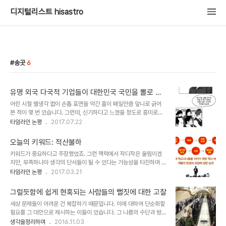
디지털리스트 hisastro
송곳
6
유명 외국 다국적 기업들이 대한민국 국민을 뽈로 보
는 이유
어린 시절 별생각 없이 손톱 표면을 약간 홈이 패일만큼 앞니로 긁어
본 적이 몇 번 있습니다. 그런데, 신기하다고 느꼈을 정도로 흥미로운
점을 발견했던 기억이 있습니다. 우리 몸이 원래 그런 건지 아니면 저
타임라인 논평
2017.07.22
만의 특수한 경우인지는 모르겠으나 손톱이 자라 함께 패인 부위가 모
두 사라질 즈음 아래 부분에서 다시 그 패인 형태가 한동안 반복적으로
오늘의 키워드: 적산불하
다시 나타나곤 했었다는 사실입니다. 정확히 알 수 없어 이렇다 저렇다
키워드가 중요하다고 주장했었죠. 그런 맥락에서 작디작은 울림이겠
개념을 정의하듯 말할 수는 없지만 니체의 영원회귀가 의미하는 바와
지만, 부족하나마 생각의 단서들이 될 수 있다는 가능성을 타진하며 가
연결되는 느낌이랄까요? 무슨 말을 하고 싶은 건지 의아하시죠?!! 제
끔 한 가지 키워드를 선정해 물음을 제시하는 형식의 글을 이어가려고
타임라인 논평
2017.03.21
지금 상태가 그리 좋지 않습니다. 언제는 안 그랬던 때가 있었겠습니까
합니다. 이 시대가 특정한 누군가의 행복이 아닌 적어도 사람이라면 누
마는... ㅎ 집에서 귀하게 큰 자식이 밖에서도 대접받는다는 말이 있죠.
구나 행복할 수 있어야 하고, 그 행복을 위한 조건이 어떤 노력이라는
물론, 하도 왜곡된 일들..
그럴듯함에 쉽게 현혹되는 사람들의 뻘짓에 대한 고찰
말로 치장되어서는 안 된다는 생각으로... 그러기 위해 찾아보고, 보다
세상 문제들이 어려운 건 복잡하기 때문입니다. 이에 대하여 단순화할
깊이 살펴볼 필요가 있다는 생각에서. ※ 참고로, 오늘의 키워드에서 제
필요를 그 대안으로 제시하는 이들이 있습니다. 그 나름의 수단과 방안
시될 키워드는 그것이 무엇인지 구체적으로 설명하지는 않습니다. 그
제시로 받아들이는 것이라면 모를까 복잡한 문제를 단순화하는 것이
생각을정리하며
2016.11.03
럴 필요도 없을뿐더러 중요한 것은 당연하다고 생각한 것이 실제는 그