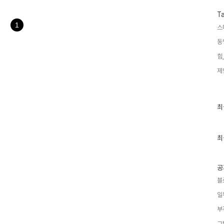
않습니다. 하지만 만일 주식에 투
 분명합니다. 뉴스에서 정말이지
T
모르는 나약한 한사람으로써 뉴스
1
스
동
힘,
제
최
최
근
글
과
인
최
기
글
공
블
일
부
그