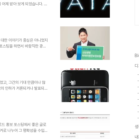
 어제 받아 보게 되었습니다. 이
 새로운 Western Union
센스 수표를 받았다는 포스트는 별
 기분이 묘해집니다.광고 수입을
과 상호작용의 성격으로써 광고를
최근 오픈한 명섭님의 블로드 처럼
나의 방법으로써 블로그..
 대한 이야기가 중심은 아니었지
 포스팅을 하면서 바람직한 광고
오늘 제가 말하고 싶은 건 현재
B
 말해서 일부 연예인들의 너무도
론 그들이 말하는 것 처럼 자신
디
의미로써의 반대급부라는 주장에
나, 그것이 어디에서 부터 잘못
 대한 생각부터가 잘못된 출발이
었고, 그간의 기대 만큼이나 많
금의 인하가 거론되거나 발표되고
정책을 고민하고 있는 모습들이
됩니다. 들려오는 소문들 중에는
 가능성들을 시사하고 있기도 합
이폰가 가져왔던 그 이상, 아니
은 변혁과 그에 따른 수많은 혜
산업혁명이 우리들 생활 곧곧에
로드 홍보 포스팅에서 좋은 글로
생
거로 나누어 그 명확성을 수입이
 쌍방향의 정보 유통에 있어 이
내