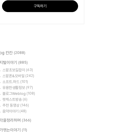
구독하기
log 칸칸
(2088)
지털이야기
(885)
스맡초보길잡이
(63)
스맡폰&모바일
(242)
소프트.하드
(101)
유용한생활정보
(97)
블로그Weblog
(108)
팟캐스트방송
(6)
추천 동영상
(146)
음악이야기
(48)
각을정리하며
(366)
가엮는이야기
(11)