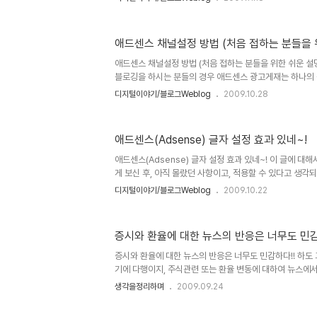
미 둘을 나눈다는 건 좀 무리가 있지 않나 생각합니다. 물
한 쪽으로 유도하거나 속된말로 트릭을 활용하는 경우가 좀
기도 합니다만, 전 이러한 형태의 블로그 운영을 프로블로거
애드센스 채널설정 방법 (처음 접하는 분들을 
습다고 생각합니다. 그 이유는 단순히 이러한 광고만 게재
대로 수입이 있을리 만무하며, 제대로 수입을 올린다고 생
애드센스 채널설정 방법 (처음 접하는 분들을 위한 쉬운 설
면, 어딘가 달라도 ..
블로깅을 하시는 분들의 경우 애드센스 광고게재는 하나의
도 과언이 아니라 생각을 합니다. 특히, 텍스트큐브 같은 
디지털이야기/블로그Weblog
2009.10.28
이기 때문에 좀더 친화적이란 느낌이 들기도 합니다. 그런데
들의 경우 애드센스 광고 개제에 대한 구글로부터의 승인을
것 정말로 녹녹치 않습니다. 구글에서 제시하는 설명들을 읽
애드센스(Adsense) 글자 설정 효과 있네~!
인터넷에서 찾은 내용들도 대개가 그랬습니다. 그래서 처음
가 좀 이해를 했다 싶을 땐 이에 대한 글을 써야겠다는 생
애드센스(Adsense) 글자 설정 효과 있네~! 이 글에 대
대한 한가지 ..
게 보신 후, 아직 몰랐던 사항이고, 적용할 수 있다고 생각
블로그를 하면서 광고를 개제한다는 것이 한편으론 많이 꺼
디지털이야기/블로그Weblog
2009.10.22
되는 성향의 광고가 글에 올라오는 것도 많아 민망해지기도하
로그의 한가지 구성요소라는 생각을 가지고 있는 것도 사실
것이 좋다는 말은 아닙니다. 더구나 제가 프로블로거가 될 소
증시와 환율에 대한 뉴스의 반응은 너무도 민감
아 놓은 광고 특히 애드센스의 효과가 커지는 것이 기분 나쁜
직히 그동안 애드센스를 달아 놓고 이걸 계속 달아 놓아야 하나
증시와 환율에 대한 뉴스의 반응은 너무도 민감하다!! 하도
기에 다행이지, 주식관련 또는 환율 변동에 대하여 뉴스에서
천당 지옥을 왔다 갔다 하는 듯한 느낌을 받곤 합니다. 물
생각을정리하며
2009.09.24
논리를 뒷받침하고는 있겠지만, 시세 변동에 따른 해석과 
보면 꿈보다 해몽이란 말이 적격이라는 생각을 하게 됩니다.