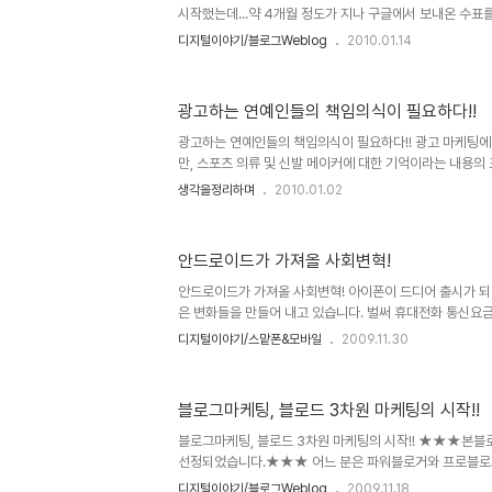
시작했는데...약 4개월 정도가 지나 구글에서 보내온 수표를
미 몇년 전부터 구글 애드센스를 하고 계신 분들이 많지만, 이제
디지털이야기/블로그Weblog
2010.01.14
Quick Cash 방식이 도입되어 최근 들어서는 구글 애드
로 보질 못하는 듯 합니다.암튼, 이렇게 수표를 받게 되니
목적으로 블로그를 운영하는 것은 아니지만, 블로그 운영
광고하는 연예인들의 책임의식이 필요하다!!
생각하고는 있습니다. "하츠의 꿈" 블로글 운영하시면서 
전적으로 블로그만을 전념할 수 있는 전업 블로거가 되는 하
광고하는 연예인들의 책임의식이 필요하다!! 광고 마케팅에
만, 스포츠 의류 및 신발 메이커에 대한 기억이라는 내용의
마케팅의 한가지 형태를 말씀드린 적이 있습니다. 그런데, 
생각을정리하며
2010.01.02
보편화 된 연예인들의 광고에 대한 사항입니다. 전 솔직히
많은 수입에 대하여 그리 긍정적으로 생각하지 않습니다. 물
의 사생활을 잃어버리고 그 나름대로의 고충을 상쇄하는 
안드로이드가 가져올 사회변혁!
대해서는 일부 생각해 볼 여지가 있다고는 생각합니다. 그러
되었는지 정확히 짚어낼 수는 없지만, 그 유명세라는 것에
안드로이드가 가져올 사회변혁! 아이폰이 드디어 출시가 되
아닌가 생각되..
은 변화들을 만들어 내고 있습니다. 벌써 휴대전화 통신요
있고, 이동통신사 별로 데이터 요금제에 대한 적절한 가격
디지털이야기/스맡폰&모바일
2009.11.30
역력히 보입니다. 이제 곧 안드로이드도 국내에 선보이게 
"한국형 안드로이드"라는 말로 스팩이 다운된 형태의 출시
니다만, 그것이 결코 쉽지는 않을 것이라는 생각과 함께, 아
블로그마케팅, 블로드 3차원 마케팅의 시작!!
아이폰과는 또다른 형태로써 쉽게 가늠할 수 없을 만큼의 많
택들이 우리들에게 부여될 것이라는 기대를 갖게 합니다. 
블로그마케팅, 블로드 3차원 마케팅의 시작!! ★★★본블
동력을 활용하는..
선정되었습니다.★★★ 어느 분은 파워블로거와 프로블로
라는 기준으로 이야기를 하는 분들도 있습니다만, 제 생각은
디지털이야기/블로그Weblog
2009.11.18