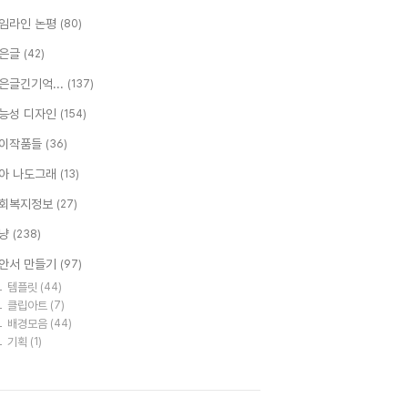
임라인 논평
(80)
은글
(42)
은글긴기억...
(137)
능성 디자인
(154)
이작품들
(36)
아 나도그래
(13)
회복지정보
(27)
냥
(238)
안서 만들기
(97)
템플릿
(44)
클립아트
(7)
배경모음
(44)
기획
(1)