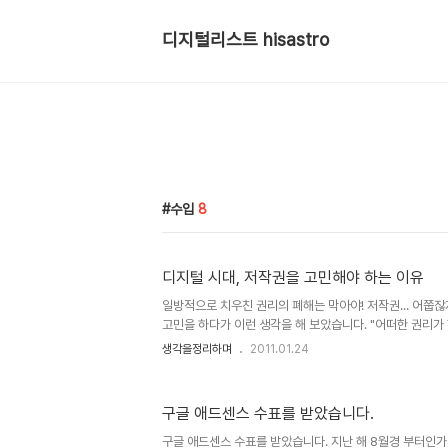
디지털리스트 hisastro
수입
8
디지털 시대, 저작권을 고민해야 하는 이유
일방적으로 치우친 권리의 폐해는 막아야! 저작권... 어쭙
고민을 하다가 이런 생각을 해 보았습니다. "어떠한 권리가
제가 발생하기 마련이다." 특히 본 글에서 말하고자 하는 저
생각을정리하며
2011.01.24
황에 이르렀다고 봅니다. 물론 현재, 어떤 누구라도 이 디
한 답을 내놓긴 어려울 것이라 생각합니다. 뭐, 혼자라면 
주장이든 펼칠 수는 있겠지만... ▲ Illustration by Minh
구글 애드센스 수표를 받았습니다.
Times Published: March 1, 2009 음악이나, 책, 글
객체들의 공통점은 그것을 보고 듣고 감상하..
구글 애드센스 수표를 받았습니다. 지난 해 8월경 부터인