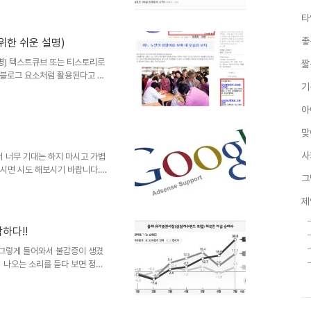
론 수입만을 생각해 포스팅을 그러
타
 빈번한 경우에 눈쌀이 찌푸려지
라 지칭한다는 것 자체가 좀 우
좋
위한 쉬운 설명)
하는 형태로 운영한다고 해서 제
각되는 프로블로거의 블로그를 보
명) 텍스트큐브 또는 티스토리로
짧
 블로그 요소처럼 활용된다고 해
기
경우는 구글에서 운영되는 블로그
, 애드센스를 처음 접하시는 분
아
 받은 것부터 시작하여 이것 저
어보면 더 혼란 스럽기만 했고,
맞
 애드센스를 접했을 때부터 언젠
각을 했는데, 얼마전 애드센스에
사
해서 너무 기대는 하지 마시고 가볍
되시면 시도 해보시기 바랍니다.
그
려지기도 했습니다. 글과는 반대
고... 하지만 다른 한편으론 블
제
입니다. 물론 수익에 얽매이는
질도 없구요. 하지만, 이왕 달
하다!!
 일은 아마도 아닐 겁니다. 솔
 하는 생각들... 애드센..
 그렇게 들어와서 불감증이 생겼
 나오는 소리를 듣다 보면 정말
론 전문가들의 소견이고 그럴 듯한
원인 분석에 관한 내용들을 들어
 저는 주식에 대하여 관심이 없