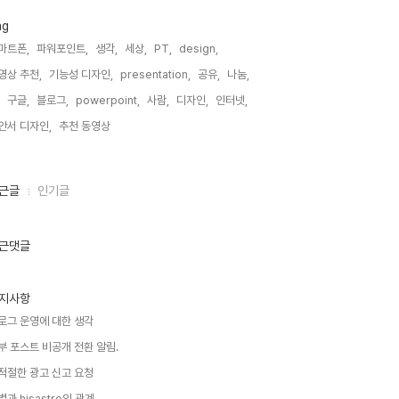
ag
마트폰,
파워포인트,
생각,
세상,
PT,
design,
영상 추천,
기능성 디자인,
presentation,
공유,
나눔,
구글,
블로그,
powerpoint,
사람,
디자인,
인터넷,
안서 디자인,
추천 동영상,
근글
인기글
근댓글
지사항
로그 운영에 대한 생각
부 포스트 비공개 전환 알림.
적절한 광고 신고 요청
별과 hisastro의 관계