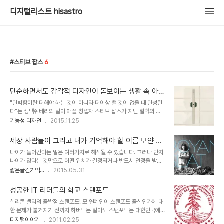
디지털리스트 hisastro
스티브 잡스
6
단순하면서도 감각적 디자인이 돋보이는 생활 속 아이
디어
"완벽함이란 더해야 하는 것이 아니라 더이상 뺄 것이 없을 때 완성된
다"는 생떽쥐베리의 말이 애플 창업자 스티브 잡스가 지닌 철학의 배
경이었다는 이야기를 들은 적이 있습니다. 애플 제품들이 지닌 힘은 따
기능성 디자인
2015.11.25
로 있는 것이 아니라 그 "군더더기 없음"에 있던 것이 아닌가라는 생각
에서 스티브 잡스의 철학은 그저 표현하기 좋은 말 뿐만은 아니었다고
세상 사람들이 그리고 내가 기억해야 할 이름 보얀 슬
할 수 있습니다. 애플의 제품 디자인이 그러하듯 생활 속에서 늘상 고
랫
나이가 들어간다는 말은 여러가지로 해석될 수 있습니다. 그러나 단지
민하는 건 불필요함 속에 벗어나지 못하는 한계입니다. 그건 한편으로
나이가 많다는 것만으로 어떤 위치가 결정되거나 반드시 인정을 받게
욕심이기도 합니다. 법정스님께서 주창하신 무소유까지는 아니더라도
되는 것은 아닙니다. 그에 걸맞는 의미로 연륜이라는 말이 어느정도 수
짧은글긴기억...
2015.05.31
뭐랄까.. 갖고 있긴 뭐한데, 버리기는 아깝다고 생각하는... 그러는 과
용되는 수준이랄까요?! 마크 저커버그를 소재로 했던 포스팅에서 언급
정에 결국 집안 구석구석은 물건들로 쌓이고 마는 현실이 증명하죠. 서
했던 사항이기도 합니다.정말이지 최근 접하게 되는 어린 친구들의 모
두가 길어졌는데요. 흐~애플 제품..
성공한 IT 리더들의 학교 스탠포드
습에서 그 나이때 난 대체 무엇을 했던가?라는 생각을 하지않을 수 없
실리콘 밸리의 출발점 스탠포드! 모 연예인이 스탠포드 출신인가에 대
게 합니다. 물론, 전체가 그런 건 아닐테고, 어느 시대든 뛰어난 인물들
한 문제가 불거지기 전까지 하버드는 알아도 스탠포드는 대한민국에
이 그 시대에 맞게 언제나 있었다는 걸 상기할 필요는 있을 겁니다. 보
사는 사람들에게 보편적으로 잘 알려진 학교가 아니었습니다. 알고 있
디지털이야기
2011.02.25
얀 슬랫(Boyan Slat)- 2014년 유엔환경계획(UNEP)이 수여하는