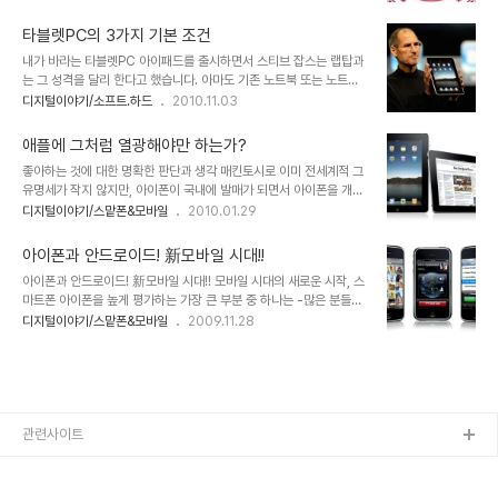
다고 해도 이름정도나 들으면 아는 정도랄까요? 해외 유학 등에 관심
'지구환경대상'의 역대 최연소 수상자- 네덜란드의 비영리단체 '오션
이 없는 이상 그저 미국의 한 대학 정도로만 알고 있던 것이 사실입니
클린업'(ocean clea..
타블렛PC의 3가지 기본 조건
다. 더구나 머나 먼 나라의 대학에 대해 일반인들이 어디가 좋고 나쁘
내가 바라는 타블렛PC 아이패드를 출시하면서 스티브 잡스는 랩탑과
다를 그리 심도있게 생각할 이유는 없었을 것이기에... 어쨌든 그 연예
는 그 성격을 달리 한다고 했습니다. 아마도 기존 노트북 또는 노트북
인의 진실 문제로 인해 많은 사람들이 스탠포드라는 대학교에 대해 음
형태의 타블렛PC와 차별화 하고자 했을 겁니다. 그 말은 달리 보면 기
디지털이야기/소프트.하드
2010.11.03
으로 양으로 알게된 계기는 되었던 건 확실해 보입니다. 하지만, 아직
존의 노트북... 특히 대중화된 랩탑의 OS가 데스크탑과 다르지 않다는
까지 그 스탠포드라는 학교가 IT 전 분야에 걸쳐 현재까지 전통적으로
점을 염두에 두고 이를 사람들에게 강하게 인식시키고자 하는 의도가
힘을 발휘해 오고 있다는 사실은 그렇게 ..
애플에 그처럼 열광해야만 하는가?
있었지 않았을까 합니다. ※ 각 이름의 의미가 혼돈스러울 수 있기에 아
좋아하는 것에 대한 명확한 판단과 생각 매킨토시로 이미 전세계적 그
이패드와 같은 제품들은 "타블렛PC"로, 기존의 윈도계열 OS가 탑재
유명세가 작지 않지만, 아이폰이 국내에 발매가 되면서 아이폰을 개발
된 노트북들은 "타블렛 노트북"으로 표기합니다. 한편으론 처음 아이
하여 판매하는 기업 애플에 대한 관심 또한 더욱 높아졌습니다. 더우기
디지털이야기/스맡폰&모바일
2010.01.29
패드가 출시된 이후 일부에서는 아이패드에 대해 아이폰에서 크기만
아이팻-iPod은 아이팟인데, 왜 iPad는 아이패드일까?- 의 공개로
커진게 아니냐고 혹평 하기도 했습니다만 스티브 잡스는 거꾸로 아이
그 관심은 더욱 확대될 것은 예정된 사실이기도 합니다. ▲ 2010년 1
폰은 아이패드를 위한 시작에 불과했다는..
아이폰과 안드로이드! 新모바일 시대!!
월 28일 공개된 애플의 타블렛 iPad 하지만, 좋다라고 하는 관심에
아이폰과 안드로이드! 新모바일 시대!! 모바일 시대의 새로운 시작, 스
있어서 스스로 생각하고 여과된 판단이 아니라 분위기에 휩싸여 무조
마트폰 아이폰을 높게 평가하는 가장 큰 부분 중 하나는 -많은 분들이
건적으로 받아들이고 있는 것은 아닌가 하는 생각이 들기도 합니다. 이
그렇게 생각을 하고 계시겠지만- 무엇보다도 완성도 높은 기능이며,
디지털이야기/스맡폰&모바일
2009.11.28
에 대하여 언젠가 모튜님께서 쓰셨던 아이폰에 대한 포스트에서나 꼬
사용하기 쉽다는 점과 다양한 어플리케이션을 통해 스마트폰의 대중
뮌님의 생각에서도 일부 공통된 느낌이 들어있어 언젠가 이에 대한 글
화를 이끌었다는 점입니다. 기존의 음성 통화가 휴대전화의 중심이었
을 쓰고자 했었데, 마침 글을 ..
다면, 아이폰은 무선 인터넷을 기반으로 하는 데이터통신을 이동통신
흐름의 중심으로 이끌었다는 건 누구도 부인하지 못할 중요한 사안이
라고 봅니다. 아이폰 11월28일 드디어 국내 출시 국내에서도 KT를 통
해 아이폰이 출시되면서 "담달 폰"이라는 오명은 벗었습니다. 아이폰
관련사이트
출시에 대한 발표가 있고 나흘만에 예약 판매 대수가 4~5만 건을 훌
쩍 넘겼다는 것만으로도 아이폰에 대한 기대..