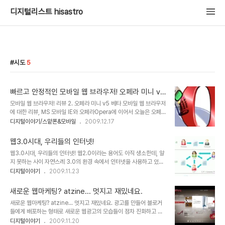
디지털리스트 hisastro
시도
5
빠르고 안정적인 모바일 웹 브라우저! 오페라 미니 v5
베타!!
모바일 웹 브라우저! 리뷰 2. 오페라 미니 v5 베타 모바일 웹 브라우저
에 대한 리뷰, MS 모바일 IE와 오페라Opera에 이어서 오늘은 오페
라 미니와 도로시Dorothy 모바일 웹 브라우저를 사용했던 경험과 느
디지털이야기/스맡폰&모바일
2009.12.17
낌을 바탕으로 글을 올리도록 하겠습니다. 아무래도 지난번 포스트 보
다는 글이 많이 간결해지지 않을까 생각하는데, 모르겠습니다. ^^ 오페
웹3.0시대, 우리들의 인터넷!
라 미니 Opera mini 현재까지 확인된 바로 옴니아2의 경우엔 웹서
웹3.0시대, 우리들의 인터넷! 웹2.0이라는 용어도 아직 생소한데, 알
핑 프로그램을 실행하면 로딩 중에 오페라 미니라는 로고가 확실하게
지 못하는 사이 자연스레 3.0의 환경 속에서 인터넷을 사용하고 있는
보입니다. 따라서 옴니아2에 설치되어 있는 웹서핑은 "오페라 미
가 봅니다. 어쩌면 이러한 개념의 출발 자체가 무의미한 것일 수 도 있
디지털이야기
2009.11.23
니"구나라는 것을 알 수 있습니다. 하지만, 지난번 리뷰의 나니님 댓글
겠지만, 한편으로 환경의 변화에 대한 인지가 더 나은 모습으로의 발전
을 통해서도 알수 있듯이 옴니아에 있는 웹서핑의 경우는 이전 wipi플
을 유도할 수 있다는 측면에서 앞서가는 지식의 창조는 아니더라도 흐
렛폼에서 프로그램을 만..
새로운 웹마케팅? atzine... 멋지고 재밌네요.
름의 유익과 유해 또는 보다 좋고 나쁨의 판단을 한다는 건 중요 것이
새로운 웹마케팅? atzine... 멋지고 재밌네요. 광고를 만들어 블로거
라는 생각을해 봅니다. 물론 웹2.0이라는 용어가 보편화 된지 그리 오
들에게 배포하는 형태로 새로운 웹광고의 모습들이 점차 진화하고 있
래 되지 않았을 뿐더러, 웹3.0이라는 용어가 처음 사용된 시점을 전후
는 듯 합니다. 그렇게 여러가지 새로운 시도들을 접하게 되는 요즘입니
디지털이야기
2009.11.20
하여 인터넷 전문가들 및 사용자들은 이를 웹3.0이라 정의하는 것이