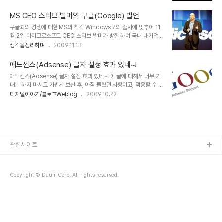
다. 위드블로그를 통해 알게된 atzine이라는 곳을 가보았는데, 플레
넌센스라는 의견도 많고 또 그만큼 어떤 새로운 서비스에 대한 개념 정
쉬를 통해 비쥬얼한 디자인을 앞세우면서도 쌍방향 소통을 재밌게 구
리에 있어서 적지 않은 혼..
MS CEO 스티브 발머의 구글(Google) 발언
현하고 있다는 느낌을 받았습니다. 아직은 많이 생소하고 또 그만큼 어
구글과의 경쟁에 대한 MS의 착각 Windows 7의 출시에 맞추어 11
떻게 해야하는지 잘 몰라 이것 저것 건드려 보는 정도였습니다만, 댓글
월 2일 마이크로소프트 CEO 스티브 발머가 방한 하여 국내 대기업
을 다는 방식도 다이나믹하고, 우선 눈이 즐거우니... 대략 조금만 익숙
CIO 및 임원진들을 초청, 오찬간담회를 갖었는데, 이자리에서 "구글
생각을정리하며
2009.11.13
해진다면... 새로운 형태의 웹마케팅으로써 적지 않은 반향을 불러 일
과 마이크로소프트의 경쟁구도에 대하여 어떻게 생각하느냐?"라는 질
으키지 않을까 생각이 들었습니다. ▲ atzine 이젠 완벽히 자리를 잡
문에 "구글은 아직 우리의 경쟁자가 될 준비가 안되어있다."라는 답을
고 백화점이나 대형 할인마..
애드센스(Adsense) 글자 설정 효과 있네~!
하였다고 합니다. ▲ Microsoft CEO Steven Anthony Ballmer
애드센스(Adsense) 글자 설정 효과 있네~! 이 글에 대해서 너무 기
그리고 덧붙여 "마이크로소프트는 범용성이 높은 제품을 대량으로, 저
대는 하지 마시고 가볍게 보신 후, 아직 몰랐던 사항이고, 적용할 수 있
렴하게 공급한다는 원칙으로 소비자에게 보다 혁신적이고 개방적이
다고 생각되시면 시도 해보시기 바랍니다. 블로그를 하면서 광고를 개
디지털이야기/블로그Weblog
2009.10.22
며, 기업이 지닌 IT자산과 폭넓은 호환이 이뤄질 수 있도록 한다."라고
제한다는 것이 한편으론 많이 꺼려지기도 했습니다. 글과는 반대되는
했다고 하는데... 저는 개인적으로 좀 갸우뚱해 집니다. MS가 개방적
성향의 광고가 글에 올라오는 것도 많아 민망해지기도하고... 하지만
이다? 저렴하..
다른 한편으론 블로그의 한가지 구성요소라는 생각을 가지고 있는 것
도 사실입니다. 물론 수익에 얽매이는 것이 좋다는 말은 아닙니다. 더
구나 제가 프로블로거가 될 소질도 없구요. 하지만, 이왕 달아 놓은 광
고 특히 애드센스의 효과가 커지는 것이 기분 나쁜 일은 아마도 아닐
관련사이트
겁니다. 솔직히 그동안 애드센스를 달아 놓고 이걸 계속 달아 놓아야
하나 하는 생각들... 애드센..
Copyright © Daum Corp. All rights reserved.