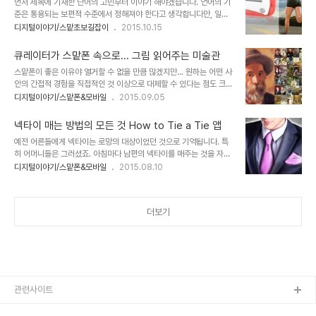
먼저 제목에 기재한 단어의 고민부터 이야기 해야겠습니다. 언어의 기
지만- 무슨 중독이네... 어쩌구 하는 걸 보고 있자면 한숨만 나오거든
준은 통용되는 보편적 수준에서 정해져야 한다고 생각합니다만, 일정
요. 이미지 출처: www.organizedchaosonline.com5 뭐~ 다
한 기준은 있어야 한다고 그간 생각했습니다. 그래서 우리가 흔히 스맡
디지털이야기/스맡초보길잡이
2015.10.15
그렇다고 얘기하는 건 아닙니다. 이글을 보시는 분이라면 스맡초보가
폰과 관련해 지칭하는 "어플"은 "앱"으로 고쳐써야 하지 않을까라고...
아니시거나 그러시다 하더라도 적어도 뭔가 해보려는 마음은 있으신
맞춤법이 필요한 근본 이유는 뭐?! 하지만 그 앞서 말씀드린 언어의 기
분이실테니... ^^..
큐레이터가 스맡폰 속으로... 그림 읽어주는 미술관
준에 대한 생각과 혼용되어 이미 많이들 사용하고 있고... 오히려 원래
스맡폰이 좋은 이유야 열거할 수 없을 만큼 많겠지만... 원하는 어떤 사
의 단어를 알지 못하는 상황이 없으리라는 것 역시 확신할 수 없어 병
안의 간접적 경험을 직접적인 것 이상으로 대체할 수 있다는 점도 크다
기했다는 것을... 또 부연적 서두가 길어졌습니다. ㅠ.ㅠ ^^; 스맡폰..
는 생각입니다. 이걸 콕찝어 생각하지 않아 그렇지 곱씹어 보시면 공감
디지털이야기/스맡폰&모바일
2015.09.05
그 용도에 대해서야 자칭 디지털리스트라고 하는 제 입장에선 말하자
하시리라... 이미 스맡폰을 통한 가상현실에 대한 가능성은 실제 현실
면 끝이 없을 정도죠. 여러차례 이곳 블로그에서 포스팅으로 적잖이 강
을 능가할 수 있을 것임을 인지하는 수준에 와 있기도 하구요. 이야기
조하듯 이야기했었죠. 한..
넥타이 매는 방법의 모든 것 How to Tie a Tie 앱
가 좀 옆으로 흘렀는데요. 가상현실까지는 아니더라도 먹고사는 문제
예전 어른들에게 넥타이는 로망의 대상이었던 것으로 기억됩니다. 특
를 떠나 사람으로써 세상을 돌아보고 지난 세상에서 앞선 인물들의 이
히 어머니들은 그러셨죠. 아침마다 남편의 넥타이를 매주는 것을 자랑
야기를 포함한 예술에 관한 것들을 손 안의 스맡폰으로 간단히 접할 수
스럽게 여기는 분위기... 어린 눈에도 어떤 귀한 의식처럼 느껴졌던 모
디지털이야기/스맡폰&모바일
2015.08.10
있다는 것만으로도 이 얼마나 멋진 현실인지... 앱 "그림 읽어주는 미
습입니다. 당시 넥타이를 하실 일이 적었던 제 아버님을 향하여 어머님
술관" 씨리즈가 그렇습니다. 금액적으로는 앱을 구매하기 위한 가격이
께서도 종종 하셨던 말씀이 기억으로 남아 있거든요. 훗날 그 말씀이
조금 비싸다고 느낄 수 있습니다..
이루어져 이제는 지퍼 넥타이를 준비해 놓고 계십니다만... ㅋㅋ 지금
더보기
도 넥타이는 남성들의 패션 메이킹에 잘 활용되는 아이템입니다. 저역
시 정장을 할 때는 옷에 어울리는 넥타이를 하려고 하는데... 뭐~ 자기
멋일 뿐이겠죠.. 그러나 중요한 것 다른 종류의 넥타이라도 늘상 매듭
짓는 방법은 같다는 겁니다. ㅠ.ㅠ 언젠가 어떤 화보에서 상당히 괜찮
아 보이게 넥타이를 맨 사진을 본..
관련사이트