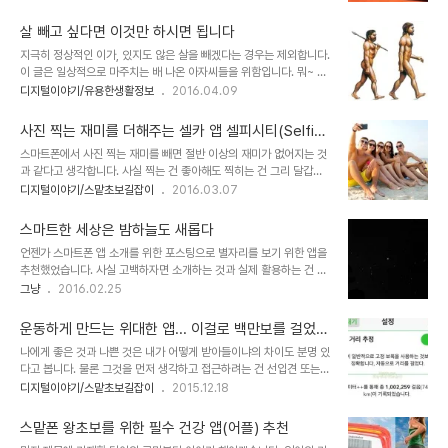
입니다. 이야기 소재의 중심은 앱입니다. 말씀드렸듯이 이전에 짧게 이
러나 시간은 흐르고 흐른 시간 만큼 세상은 변하게 되어 있습니다. 지
야기했던 것과는 다른 관점에서 이 앱을 활용하는 방법이라고 보시면
금껏 살아오면서 경험한 분명한 변..
살 빼고 싶다면 이것만 하시면 됩니다
될 것 같습니다. 뭐~ 한마디로 앱 추천입니다. ^^ 그런데, 설명드리기
지극히 정상적인 이가, 있지도 않은 살을 빼겠다는 경우는 제외합니다.
전에 한가지 제약사항이라 할 수 있는 단서가 있다는 것을 말씀드려야
이 글은 일상적으로 마주치는 배 나온 아자씨들을 위함입니다. 뭐~ 물
합니다. 이 앱이 현재까지 iOS에만 있다는 사실입니다. 그러니까 아이
론 지극히 정상적인 이라도 몸에 좋은 얘기긴 하겠군요. ^^ 모든 사람
디지털이야기/유용한생활정보
2016.04.09
폰 또는 아이패드, 아이팟을 사용하는 분들에게만 해당되는 사항입니
들에게 동일하게 적용되는 것이 얼마나 될까요? 아마도 기호적인 것이
다. 앱의 이름은 BeamAir입니다.제목에서 이야기 한 빔프로젝트 없
나 관점과 시각의 차이로 많은 부분에서 엇갈리게 인식하는 경우가 태
이 이 앱만 있으면 쉽고 원활하게..
사진 찍는 재미를 더해주는 셀카 앱 셀피시티(Selfie
반일 겁니다. 그러나 이것 만큼은 거의 모든 사람들에게 적용된다고 확
city)
스마트폰에서 사진 찍는 재미를 빼면 절반 이상의 재미가 없어지는 것
신 합니다. 정도의 차이가 조금 있을지 모르겠지만... 살 빼고 싶은 분
과 같다고 생각합니다. 사실 찍는 건 좋아해도 찍히는 건 그리 달갑게
들.. 한 방에 살 빼는 그런 쉬운 방법.. 많이들 생각 하시죠?!각종 미디
생각하지 않던 제가 스마트폰을 사용하면서 셀카를 찍게 되었다는 건
디지털이야기/스맡초보길잡이
2016.03.07
어들을 통해서 아주 쉬워 보이는 방법들이 세상엔 널려 있는 듯 보입니
그만큼 스마트폰에서 카메라의 중요성과 활용성이 일반화 된 것이라
다. 그러나 아시다시피 이런 건 부작용을 감수해야만 합니다. 지방흡입
고 할 수 있습니다. 때문에 스마트폰 기종에 따라 기본 탑재하는 카메
술... 뭐~ 그런 류..
스마트한 세상은 밤하늘도 새롭다
라 앱도 제조사들이 상당히 심혈을 기울이고 있습니다. 하지만 경험상
언젠가 스마트폰 앱 소개를 위한 포스팅으로 별자리를 보기 위한 앱을
기본 카메라 앱은 어딘가 부족한 부분이 있었습니다. 이미지 출처:
추천했었습니다. 사실 고백하자면 소개하는 것과 실제 활용하는 건 또
comunidadalcampo.es 그래서인지 기본 카메라 앱을 대체하는
다른 면이 있습니다. 물론 얼마나 빈번히 사용할만한 꺼리가 되느냐도
그냥
2016.02.25
수많은 카메라 앱이 있죠. 그 중 셀카 앱도 상당 수 존재하고 많은 이들
이를 결정하는 중요 요인이겠지만... 밤하늘의 별자리 보기도 스마트폰
이 일반 카메라 앱 보다 셀카 앱을 더 많이 사용하지 않을까 합니다. 저
으로! 추천한 것은 좋은 앱이라는 측면에서 활용하게 될 경우를 감안했
처럼... ^^; 근데, 그 ..
운동하게 만드는 위대한 앱... 이걸로 백만보를 걸었어
을 뿐입니다. 뭐~ 처음 앱을 접한 후, 호~옥하여 "이거 정말 물건이네
요~!
나에게 좋은 것과 나쁜 것은 내가 어떻게 받아들이냐의 차이도 분명 있
~!!"하는 마음에 이렇게 저렇게 사용해 보다가 소개를 한 경우긴 하죠.
다고 봅니다. 물론 그것을 먼저 생각하고 접근하려는 건 선입견 또는
생각을 하고 나간 건 아닙니다. 하지만 밖에 나가기만 하면 그냥 훤히
편견일 수도 있겠지요. 운동하게 만드는 앱을 이야기하려는데 왠 이상
디지털이야기/스맡초보길잡이
2015.12.18
보이는 시골의 밤하늘은 별들을 마주하기에 너무도 좋은 환경입니다.
한 이야기를 먼저 하냐면요.. 스마트폰이라면 무슨 악의 축 보듯 하는
제 마음에 들지 않을 수 없을만큼.. ^^ 이미지 출처:
분들이 적지 않기 때문입니다. 특히 나이 좀 있다는 분들 중에 자신이
www.skyandtelescope...
스맡폰 왕초보를 위한 필수 건강 앱(어플) 추천
할 줄 모르는 건 생각지도 못하면서 -어쩌면 그래서 더 그런지도 모르