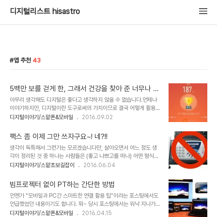
디지털리스트 hisastro
앱 추천
43
5백만 보를 걷게 한, 그래서 건강을 찾아 준 너무나 소
중한 앱
아무리 생각해도 디지털은 좋다고 생각하지 않을 수 없습니다.언제나
이야기하지만, 디지털이란 도구로써의 가치이므로 결국 어떻게 활용
하느냐가 관건일 뿐입니다. 뭐~ 그 디지털에 대해 말하려고 하는 건 아
디지털이야기/스맡폰&모바일
2016.09.02
닙니다만... 그 디지털을, 디지털 활용의 하나라고 할 수 있는, 스마트
폰의 앱 하나를 잘 활용해 건강한 생활의 비결이 되어... 이보다 좋은
팩스 좀 이제 그만 쓰자구요~! 네?!!
게 어딨냐를 말하려다 보니 디지털 얘길 먼저 꺼낼 수밖에요. 단지 스
생각이 독특해서 그런가는 모르겠습니다만, 살아오면서 어느 정도 생
마트폰에 앱 한두 개 설치한 것으로 건강해졌다니... 이게 말이 되냐구
각이 정리된 것 중 하나는 사람들은 (좋고 나쁘고를 떠나) 어떤 형식이
요?말이 됩니다. 앱에 의해 동기가 부여되어 이를 통해 꾸준히 운동할
나 틀을 바란다는 것과 그런 것을 저는 그리 달갑지 않게 받아들인다는
디지털이야기/스맡초보길잡이
2016.06.04
수 있었고 건강해졌기 때문입니다. 무엇보다 다른 누가 아닌 제가 직접
겁니다. 그렇다고 어떤 형태나 틀이라는 것 자체가 문제라거나 잘못된
확인하고 있으니까요. 불룩했던 배가 들어간 것은 물론이고, 온몸에 근
것이라고 보는 건 아닙니다. 사람이라면 누구나 무엇이든 참고해야 하
육이 붙기 시작하더니 급기..
빔프로젝터 없이 PT하는 간단한 방법
며, 이는 무에서 유가 만들어지는 것이 아니라 유에서 유가 만들어진다
언젠가 "모바일과 PC간 스마트한 연결 활용 팁"이라는 포스팅에서도
는 걸 너무도 잘 알고 있으니까요. 형태와 틀이라고 지칭되는 것들은
언급했었던 내용이기도 합니다. 뭐~ 당시 포스팅에서는 워낙 지나가
한정된 시간 속 공간의 보편적 다수에게 어느 정도 받아들여진 것이라
듯 짧게 다뤘던 터라 이번에 설명드리고자 하는 것과는 조금 다른 내용
디지털이야기/스맡폰&모바일
2016.04.15
고 볼 수 있습니다. 그리고 그건 그만한 이유가 있다고 봐야 합니다. 그