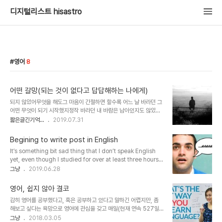
디지털리스트 hisastro
영어
8
어떤 갈망(되는 것이 없다고 답답해하는 나에게)
되지 않았어무엇을 해도그 마음이 간절하면 할수록 어느 날 바라던 그
어떤 무엇이 되기 시작했지정작 바라던 내 바람은 남아있지도 않았는
데그래서 그랬는지 몰라되었다는 걸 바로 느끼지도 못했거든이건 이
짧은글긴기억...
2019.07.31
루어진 걸까 아닐까 누군가를 좋아했지좋아하는 표현도 제대로 하지
못했지만그 마음이 커지면 커질수록 그는 더 멀어지는 것 같았지아팠
Begining to write post in English
어 어느 날인가 누군가 내 옆에 있음을 알았지좋아하는 마음이 있는 것
It’s something bit sad thing that I don’t speak English
도 그렇다고 없지도 않은 채 몰랐어 진짜 좋아한다는 것이 무엇인지누
yet, even though I studied for over at least three hours
군가는 말했지시간 지나면 알게 된다고 나이가 들었다는 느낌이 들었
per a day without missing a day for over three years. 좀
그냥
2019.06.28
을 즈음문득 생각이 들었어좋은 건 그냥 좋은 거지 이유가 없다는 것을
슬픈 일이다, 내가 여전히 영어를 못하는 것은. 내가 공부했는데도 불
하지만 이유 있는 좋음도 같아그건 이유가 있어서거나 없어서를 따져
구하고, 최소 세 시간 이상 하루당, 3년이 넘도록 하루도 빠짐없이.
보는그런 논리 같은 게 아니야좋은 거지 그냥 하지만 이 ..
영어, 쉽지 않아 결코
How much longer do I have to study to speak English?
감히 영어를 공부했다고, 혹은 공부하고 있다고 말하긴 어렵지만, 좀
It’s not really easy thing. Possibly, languages study
해보고 싶다는 욕망으로 영어에 관심을 갖고 매일(현재 연속 527일
really seems to be a struggle. 얼마나 더 오래 공부해야 ..
째이고, 그 이전에도 조금조금씩 노력 아닌 노력을 기울인 시간을 포함
그냥
2018.03.05