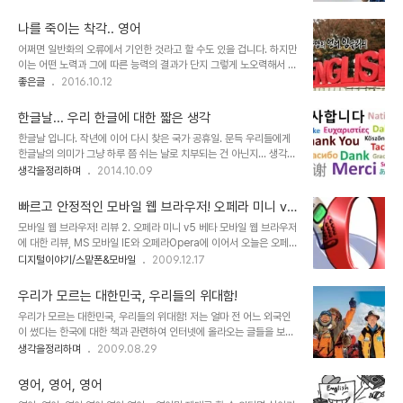
하면... ㅠ.ㅠ) 조금씩 연습하고 있다 보니 영어, 아니 좀 더 넓게는 언
어라는 것에 여러 생각을 하게 됩니다. 무엇보다 그런 생각 속에서 언
나를 죽이는 착각.. 영어
어 습득이 어렵지 않은 것이라고 듣고 보았던 기억을 되새기자면 좀 화
어쩌면 일반화의 오류에서 기인한 것라고 할 수도 있을 겁니다. 하지만
가 나기도 합니다. 알게 모르게 그 영향으로 지금껏 어느 정도 하고 나
이는 어떤 노력과 그에 따른 능력의 결과가 단지 그렇게 노오력해서 되
면 감이 올 줄 알았고 실제 그렇게 기대했는데... 택도 없음을 정말이지
는 건 아니라는 걸 아주 조금 깨달은 사람의 시각에서 하는 말입니다.
좋은글
2016.10.12
실감하고 있거든요. 생각할수록 창피한 얘기가 아닐 수 없죠. 흐~ 물
그러나 지금도 저는 영어를 공부(한다고 표현은 하나 실제로는 그냥)
론, 그렇게 언어 습득이 어렵지 않다는 건 사람에 따라 다르기도 할 것
하고 있습니다. 포스팅도 했었죠. 최근엔 그 방법을 바꿔서 듀오링고를
이고, 어느 정도로..
한글날... 우리 한글에 대한 짧은 생각
하고 있다고...그리고 그게 좋으니 한번들 해보시라고 권하기까지 했습
한글날 입니다. 작년에 이어 다시 찾은 국가 공휴일. 문득 우리들에게
니다. 영어 잘하고 싶으신가요?!그렇담, 속는 셈 치고 듀오링고 한번
한글날의 의미가 그냥 하루 쯤 쉬는 날로 치부되는 건 아닌지... 생각해
해보세요!! 개인적으로 지금 제가 하고 있는 건 잘하고 있는 중이라 생
봅니다. 변함없이 우리 사회는 영어를 비롯하여 중국어, 일본어, 독일
생각을정리하며
2014.10.09
각합니다만, 전체적으로 그러하다 말하긴 어렵습니다. 더구나 아래의
어, 프랑스어 등등 외국어를 강조합니다. 하지만 그 외국어를 잘 해야
글을 읽고 난 지금에서의 생각은 더더욱 그렇습니다. 한국은 일상에서
한다는 근본적 이유에 대해서는 그리 깊은 고민은 없어 보입니다. 외국
영어가 필요치 않은 나라 물..
빠르고 안정적인 모바일 웹 브라우저! 오페라 미니 v5
어를 잘 하기 이전에 우리 말과 글에 대한 이해와 인식이 부족하다는
베타!!
모바일 웹 브라우저! 리뷰 2. 오페라 미니 v5 베타 모바일 웹 브라우저
점 말입니다. 이미지 출처: www.ibercampus.eu(일부 편집수정)
에 대한 리뷰, MS 모바일 IE와 오페라Opera에 이어서 오늘은 오페
외국어를 잘해야 한다는 것이 아무리 중요해도 우리 말을 못하면 아무
라 미니와 도로시Dorothy 모바일 웹 브라우저를 사용했던 경험과 느
디지털이야기/스맡폰&모바일
2009.12.17
소용없습니다. 그런데, 너무 당연한 것이라서 그런지는 모르겠으나...
낌을 바탕으로 글을 올리도록 하겠습니다. 아무래도 지난번 포스트 보
한글도 제대로 깨치지 못한 어린 아이들에게 외국어를 익히도록 하는
다는 글이 많이 간결해지지 않을까 생각하는데, 모르겠습니다. ^^ 오페
모습 -그나마도..
우리가 모르는 대한민국, 우리들의 위대함!
라 미니 Opera mini 현재까지 확인된 바로 옴니아2의 경우엔 웹서
우리가 모르는 대한민국, 우리들의 위대함! 저는 얼마 전 어느 외국인
핑 프로그램을 실행하면 로딩 중에 오페라 미니라는 로고가 확실하게
이 썼다는 한국에 대한 책과 관련하여 인터넷에 올라오는 글들을 보면
보입니다. 따라서 옴니아2에 설치되어 있는 웹서핑은 "오페라 미
서 참으로 우리나라는 역동적이고 논리가 살아있으며, 따라서 희망이
생각을정리하며
2009.08.29
니"구나라는 것을 알 수 있습니다. 하지만, 지난번 리뷰의 나니님 댓글
있다는 생각을 하게 되었습니다. 물론 대부분의 우리들 속에는 몇 가지
을 통해서도 알수 있듯이 옴니아에 있는 웹서핑의 경우는 이전 wipi플
결함 있기는 합니다. 스스로의 의지에 의해서 그렇다기보다는 세상의
렛폼에서 프로그램을 만..
영어, 영어, 영어
흐름에 영합하여 자신도 모르는 사이 변하고 있거나 잘못을 옳은 것으