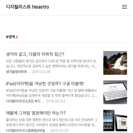
디지털리스트 hisastro
영역
6
생각의 같고, 다름의 미학적 접근?
모든 사람들의 생각은 같으면서 다르다!! 학문 중 미학이란 분야가 있
습니다. 개인적으로 공부하고 싶은 영역이라는 생각을 하면서도, 사실
어떻게 접근해야 할지 알 수 없어 생각만으로 지금껏 겉도는 느낌입니
생각을정리하며
2011.03.28
다. 한마디로 관심은 있으면서도 그 관심의 측면에서 과연 "내가 생각
하는 미학의 관점과 나의 생각이 일치하는가?" 라는 차원은 다를 수 있
iPad(아이팻)을 겨냥한 것일까? 구글 타블렛!
다고 생각합니다. 하지만 그러면서도 한편으론 일맥할 수 있지 않을까
iPad(아이팻)을 겨냥한 것일까? 구글 타블렛! 지난 달 말에 애플에서
라는 생각과 함께 좀처럼 복잡하니 그 관심의 대상으로서는 지워지지
아이팻(iPad)을 공개하여 세상을 또 한번 들썩이게 했었습니다. 그런
가 않습니다. ▲ 생각의 교차를 이미지로 형상화 한듯 보입니다. 이것
데, 구글은 이전에도 그랬던 것처럼 조용히 소리 소문없이 오늘, 아니
디지털이야기/소프트.하드
2010.02.03
이 미학일까요? 경구로 표현되는 미학적 접근에 따르는 하나의 예로서
어제 유튜브를 통해 구글이 생각하는 "Google's tablet UI
제목을 산정하자면..."같고 다름의 미학" 이랄까요? 또한 알베르 까뮈
concept demo"라는 제목으로 타블렛 컨셉 동영상을 공개하였습
가 이방인과 패스트에서 역설하듯.....
애플에 그처럼 열광해야만 하는가?
니다. ▲ Google's tablet UI concept demo 조용히 공개가 되
좋아하는 것에 대한 명확한 판단과 생각 매킨토시로 이미 전세계적 그
었음에도 이미 조회수가 6만 건에 육박하고 있으니... 만일 애플처럼
유명세가 작지 않지만, 아이폰이 국내에 발매가 되면서 아이폰을 개발
공식화하고 언론플레이를 했다면 어떠했을까라는 생각도 문득 듭니
하여 판매하는 기업 애플에 대한 관심 또한 더욱 높아졌습니다. 더우기
디지털이야기/스맡폰&모바일
2010.01.29
다. 물론 아이팻은 거의 완성된 상태고 구글이 공개한 것은 컨셉 수준