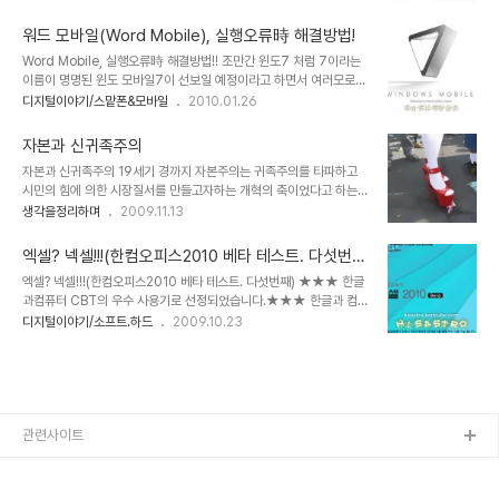
아이팻-iPod은 아이팟인데, 왜 iPad는 아이패드일까?- 의 공개로
이니 섣불리 발표하는 것이나 명분에 있어서는 차이가 있을테니... 어
그 관심은 더욱 확대될 것은 예정된 사실이기도 합니다. ▲ 2010년 1
쨌든, 공..
워드 모바일(Word Mobile), 실행오류時 해결방법!
월 28일 공개된 애플의 타블렛 iPad 하지만, 좋다라고 하는 관심에
Word Mobile, 실행오류時 해결방법!! 조만간 윈도7 처럼 7이라는
있어서 스스로 생각하고 여과된 판단이 아니라 분위기에 휩싸여 무조
이름이 명명된 윈도 모바일7이 선보일 예정이라고 하면서 여러모로
건적으로 받아들이고 있는 것은 아닌가 하는 생각이 들기도 합니다. 이
개선된 모습일 것임을 MS가 시사하고 있긴 합니다만... 어느정도의 획
디지털이야기/스맡폰&모바일
2010.01.26
에 대하여 언젠가 모튜님께서 쓰셨던 아이폰에 대한 포스트에서나 꼬
기적인 모습이 될지... 그래서 아이폰이나 안드로이드에 얼마나 비견될
뮌님의 생각에서도 일부 공통된 느낌이 들어있어 언젠가 이에 대한 글
수 있을지 기대 아닌 기대를 가지고 있습니다. 워낙 윈도 모바일 6.5
을 쓰고자 했었데, 마침 글을 ..
자본과 신귀족주의
까지 실망스러운 모습이었기에... ▲ 윈도 모바일 7의 로고로 알려진
자본과 신귀족주의 19세기 경까지 자본주의는 귀족주의를 타파하고
이미지현재, 저의 옴냐에도 이 로고를 사용하고 있습니다. ^^ 현재 윈
시민의 힘에 의한 시장질서를 만들고자하는 개혁의 축이었다고 하는
도 모바일용 스마트폰 사용자들이 생각하는 윈도 모바일의 가장 큰 공
데... 자본은 또다른 힘의 부조리로 변질되고 있음을 우리의 현실은 보
생각을정리하며
2009.11.13
통된 문제인식 중 하나는 메모리 부족일 겁니다. MS가 데스크탑에서
여주고 있습니다. 자못 이것이 왜곡된 체제하의 우리에게만 해당되는
의 메모리 문제는 결국 양으로 승부를 걸고, 제조사들이 따라와주면서
현상이고, 이야기 일지는 모르겠으나, 지금 우리들이 살아가고 있는
그만큼 효과를 보았지만,..
엑셀? 넥셀!!!(한컴오피스2010 베타 테스트. 다섯번
21세기는 재벌과 권력의 유착이라는 혼맥지도
째)
엑셀? 넥셀!!!(한컴오피스2010 베타 테스트. 다섯번째) ★★★ 한글
(http://blog.naver.com/hyoungwk?
과컴퓨터 CBT의 우수 사용기로 선정되었습니다.★★★ 한글과 컴
Redirect=Log&logNo=10018230331)를 거론하지 않더라도
퓨터에서 제시한 필수미션은 5번의 글 또는 1번의 UCC동영상을 베
디지털이야기/소프트.하드
2009.10.23
새로운 귀족이 형성되어 있으며, 또한 그에 따르는 생존을 갈구해야만
타테스터의 블로그에 게재하는 것입니다. 하지만 규정된 어떤 범주 내
하는 어쩔 수 없는 노예적 모습이 존재하고 있음은 부인할 수 없는 사
에서 제시되는 것을 따라 하는 걸 그리 좋아하질 않아서... 생각으로는
실입니다. 사람이 아닌 돈에 의해서... 권력에 치우쳐 돈을 좌우하던 ..
나름대로 사용하면서 평가되는 내용에 대하여 포스팅을 할까 생각을
하고 있었는데, 결국 시간에 쫓긴 꼴이 되고 말았다는 자책을 할 수 밖
에 없습니다. 물론 그렇다고 대충 하고 넘어가려 하지는 않았지만, 부
족한 건 어쩔 수 없다 생각입니다. 어제까지 4차례에 걸쳐 한컴오피스
관련사이트
의 설치와 패키지로 포함되어 있는 프로그램들을 살펴 보았습니다. 이
제 마지막이라고 할 수 있는 스프레드쉬..