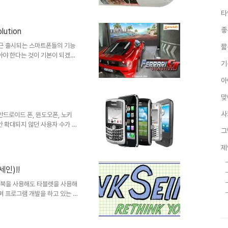
일테고, 보통 가정에서 또는 직
타
해 별도로 물로 씻는 번거로움을
 합니다. 이전의 포스트에서도
좋
ution
니다. 결벽증이 깨끗한 것을 의
꾸기란 쉽지가 않다는 것이 문제
n 최근 출시되는 스마트폰들의 기능
짧
아야 한다는 것이 기본이 되겠지
기
생각도 하게 됩니다.- 어쨌든 지
ensor가 있고, 이를 활용한
아
대한 내용들을 살펴보니 쉽게 설
 G-Senesor 기술에 대한 내
맞
면 한번 인터넷을 통해 검색을
껏 가만히 있으셨을..
사
 안드로이드 폰, 윈도오폰, 노키
안 확대되지 않던 사용자 수가 점
그
던 경쟁이 이젠 무선통신으로 대
으로 일어나고 있는 상황입니다.
제
 탑재되었던 MS의 모바일 운영체
"으로 통일화 한다는 발표도 있었
인)!!
을 제외하고는 모두 WinCE입니
한 제조사들의 관심도 별로..
 노트북을 사용해도 타블렛을 사용해
며 프로그램 개발을 하고 있는 타
 등 이와 유사한 프로그램들이 적
 이미 몇 분의 블로거들께서 잉
우리나라에서 요 요.. 잉크세인