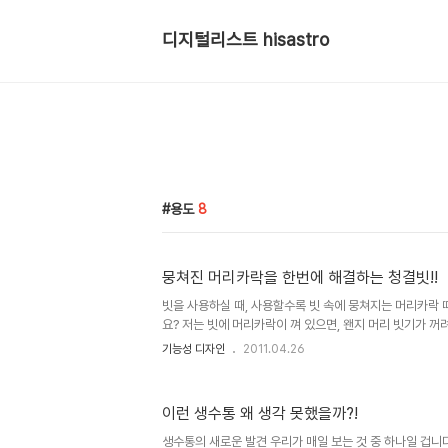
디지털리스트 hisastro
용도
8
뭉쳐진 머리카락을 한번에 해결하는 청결빗!!
빗을 사용하실 때, 사용할수록 빗 속에 뭉쳐지는 머리카락 
요? 저는 빗에 머리카락이 껴 있으면, 왠지 머리 빗기가 
합니다. 그러다 보니 가끔은 그게 불편하다고 느껴지기도 
기능성 디자인
2011.04.26
못쓰는 구멍난 스타킹을 브러쉬 등의 빗에 씌어 엉킨 머리
사용하곤 한다는 얘길 들은 적이 있는데, 그것을 응용한 건
카락을 제거하기 위한 기능성이 돋보이는 참신한 디자인이 
이런 생수통 왜 생각 못했을까?!
Designer: Juhyun Lee for KOI & Insix Design S
www.yankodesign.com 뭐~ 물론, 이런 디자인의 상
생수통의 새로운 발견 우리가 매일 보는 것 중 하나일 겁니다