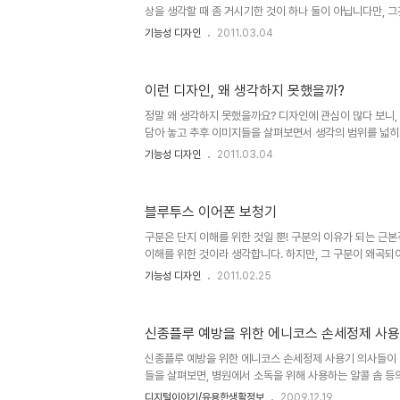
상을 생각할 때 좀 거시기한 것이 하나 둘이 아닙니다만, 
에... 어쨌든 생수를 먹는 사람들의 경우에는 매일 생수통을 
기능성 디자인
2011.03.04
아서 였을까요? 저만 그렇게 생각했을지 모르겠습니다. 그
각을 이미하셨을지도 모릅니다. 하지만, 실천적 의미로 보
70~80%의 실행이 이루어진 것이기 때문에, 단지 생각에
이런 디자인, 왜 생각하지 못했을까?
부터가 다르다고 생각합니다. 특히, 이러한 형태의 디자인 
일명, 쌓을 수 있는 스태커블 생수통!!! 더 무슨 말이 필요할까 
정말 왜 생각하지 못했을까요? 디자인에 관심이 많다 보니, 
담아 놓고 추후 이미지들을 살펴보면서 생각의 범위를 넓히
긴하게 활용하곤 합니다. 여러 곳들에서 이러한 정말 멋지
기능성 디자인
2011.03.04
인 컨셉 디자인들을 보게 될때면... 때론 정말 이런 디자인
는 것들이었을 텐데 왜 이제야 생각하게 되었을까?라는 의
닙니다. ▲ 디자인은 생각의 빛을 더욱 밝혀줍니다. 그렇기
블루투스 이어폰 보청기
도 그냥 지나치지 말자고 생각합니다. 그리고 그렇게 생각의
나래를 펼쳐 최종적으로 이를 현실화 할 수 있는 계기를 
구분은 단지 이해를 위한 것일 뿐! 구분의 이유가 되는 근
니다..
이해를 위한 것이라 생각합니다. 하지만, 그 구분이 왜곡되
되도록 하는 부작용을 낳고, 누군가는 특권을 또 누군가는 
기능성 디자인
2011.02.25
니다. 이러한 이야기를 디자인 관련 포스팅에서 언급한 이유
목적이 아닌 단지 필요에 의한 것일 뿐이기도 하기에 어떤 
는 것이라 생각하여...- 사람들이 좋아하는 기호 내지 각기
신종플루 예방을 위한 에니코스 손세정제 사
요?... 또는 잘하는 것과 못하는 것... 아니면, 일반적인것과
야 의미있는 포스트가 되겠다고 생각되었기 때문입니다. 개
신종플루 예방을 위한 에니코스 손세정제 사용기 의사들이 
들을 살펴보면, 병원에서 소독을 위해 사용하는 알콜 솜 등의
이라고 합니다. 그리고 약 70% 정도가 되어야 충분한 소
디지털이야기/유용한생활정보
2009.12.19