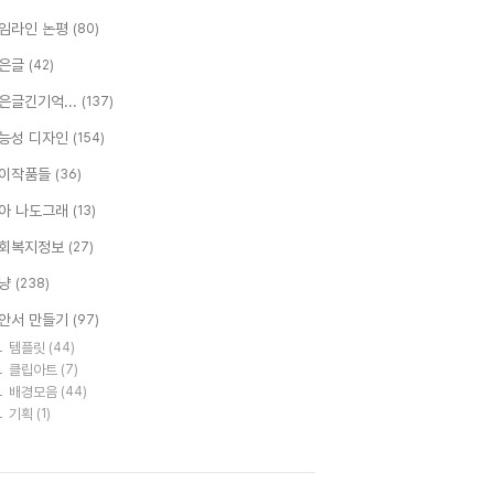
임라인 논평
(80)
은글
(42)
은글긴기억...
(137)
능성 디자인
(154)
이작품들
(36)
아 나도그래
(13)
회복지정보
(27)
냥
(238)
안서 만들기
(97)
템플릿
(44)
클립아트
(7)
배경모음
(44)
기획
(1)