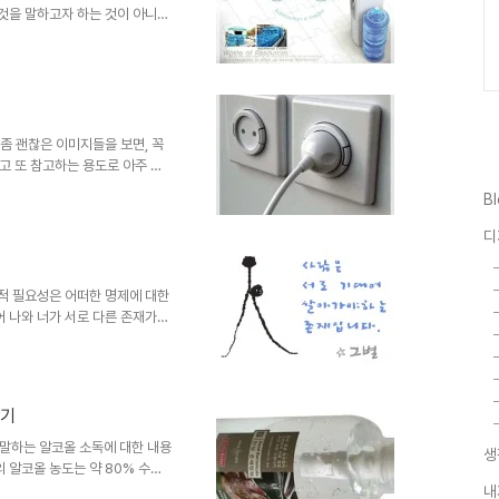
그것을 말하고자 하는 것이 아니기
봅니다. 그런데, 생각을 하지 않
리고 어느 분께선가는 이러한 생
자면, 이러한 컨셉디자인은
만 그친 것이 아니라서 그 의미
발상은 다 만든 것이나 다름없죠.
싶습니다. ^^ Desi..
좀 괜찮은 이미지들을 보면, 꼭
고 또 참고하는 용도로 아주 요
고 실용적이면서 그야말로 혁신적
B
은 언제고 충분히 생각할 수도 있
아함을 갖게 될때가 한 두번이 아
디
 때문에 더욱 작은 생각들 하나라
 확장을 통해 좀 더 넓은 상상의
만들수 있도록 해야한다는 생각입
본적 필요성은 어떠한 명제에 대한
어 나와 너가 서로 다른 존재가
낙인이 찍혀 살아가게 되기도 합
는, -그 카테고리 역시 구분이
이야기든 연관이 있다면 할 수 있
 지닌 서로 다른 장단점 이랄까
용기
 특수한것... 등등의 이야기를 해
인적으로 장애라는 말을..
말하는 알코올 소독에 대한 내용
생
 알코올 농도는 약 80% 수준
독의 효과가 있다고 조언합니다.
내