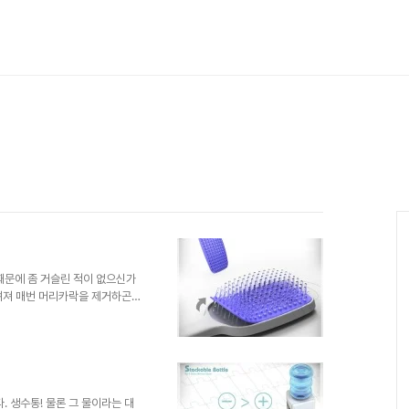
때문에 좀 거슬린 적이 없으신가
꺼려져 매번 머리카락을 제거하곤
하고 그랬습니다. 어느 분께서는
카락이 많아질 때마다 벗겨내어
지 모르겠지만 빗에 뭉쳐진 머리
있어 소개하고자 합니다.
tudio 이미지 출처 :
품이 아니더라도 생활의..
. 생수통! 물론 그 물이라는 대