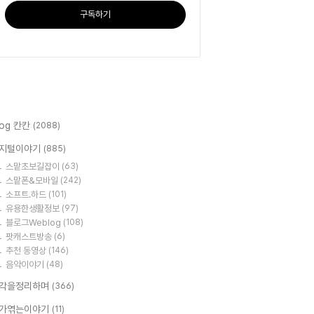
구독하기
log 칸칸
(2088)
지털이야기
(885)
스맡초보길잡이
(63)
스맡폰&모바일
(242)
소프트.하드
(101)
유용한생활정보
(97)
블로그Weblog
(108)
팟캐스트방송
(6)
추천 동영상
(146)
음악이야기
(48)
각을정리하며
(366)
가엮는이야기
(11)