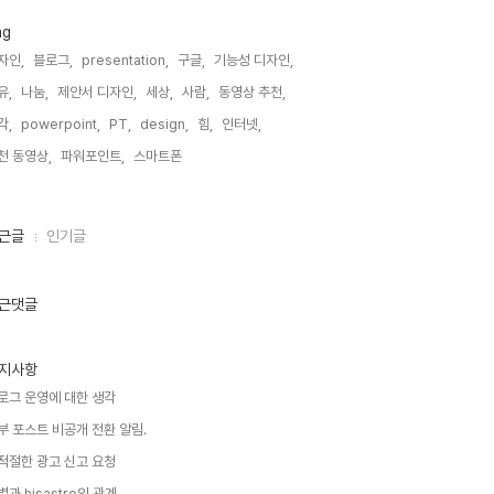
ag
자인,
블로그,
presentation,
구글,
기능성 디자인,
유,
나눔,
제안서 디자인,
세상,
사람,
동영상 추천,
각,
powerpoint,
PT,
design,
힘,
인터넷,
천 동영상,
파워포인트,
스마트폰,
근글
인기글
근댓글
지사항
로그 운영에 대한 생각
부 포스트 비공개 전환 알림.
적절한 광고 신고 요청
별과 hisastro의 관계