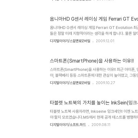
이는 병원에서 사용하는 것을 기준으로 할 때 그렇다는 얘기
장이나 매장 등에서 바쁜 시간 틈틈이 손을 깨끗이 하기 위
없애는 방법으로는 일반적인 손세정제면 충분하다는 생각을
옴니아HD G센서 레이싱 게임 Ferrari GT Evol
밝혔습니다만, 전 결벽증세가 좀 심하게 있는 부류의 사람입
미하는 것이 아니라는 것을 너무도 잘알고 있지만, 이를 바
옴니아HD G센서 레이싱 게임 Ferrari GT Evolutio
라면 문제일..
들은 정말 미래 지향적이라는 생각을 하게 합니다. 물론 알
만,-그래서 인터넷이 세상을 더 발전시키는 매개가 된다는 
디지털이야기/스맡폰&모바일
2009.12.01
금 사용하고 있는 저의 옴니아에도 기울기에 반응한다는 G-S
여러 프로그램들이 탑재가 되어 있습니다. G-Sensor에 
명하지 못할 여러 형태의 기술 집약적인 내용들이 많더군요...
스마트폰(SmartPhone)을 사용하는 이유!!
용을 쓰고자 하는 것은 아니니 G센서가 궁금하신 분들이라
해보시는 것도 좋을듯 합니다. 물론 궁금하셨던 분들이 지금
스마트폰(SmartPhone)을 사용하는 이유!! 최근 아이폰,
아, 블랙베리 등등 스마트폰에 대한 관심이 높아졌고, 그동
차 늘어나고 있는 추세입니다. 또한 컴퓨터 속에서 일어났
디지털이야기/스맡폰&모바일
2009.10.27
변되는 무선랜을 기본으로 하는 스마트폰 시장에서 다각적
MS도 그동안 WinCE라는 이름으로 스마트폰 및 PDA에
제에 대한 명칭을 마케팅 차원에서 "Windows Phone
타블렛 노트북의 가치를 높이는 InkSein(잉크세
는데, 저또한 그동안 주~욱 사용해 오던 기종들이 초기 팜
다. 현재까지도... 물론 이건 선택이라기 보다는 PDA에 대
타블렛 노트북 사용자라면, Inkseine 잉크세인!! 이젠
야 할지 모르겠습니다.MS에서 현재 공개 테스트를 병행하
블렛용 정리도구...기존에 OneNote가 있고, 스프링노트
디지털이야기/소프트.하드
2009.08.11
지 않은 사용자 층을 구성하며좋은 반응을 얻고 있었지요...
크세인에 대하여 포스팅을 한 것으로 압니다만,아직까지... 