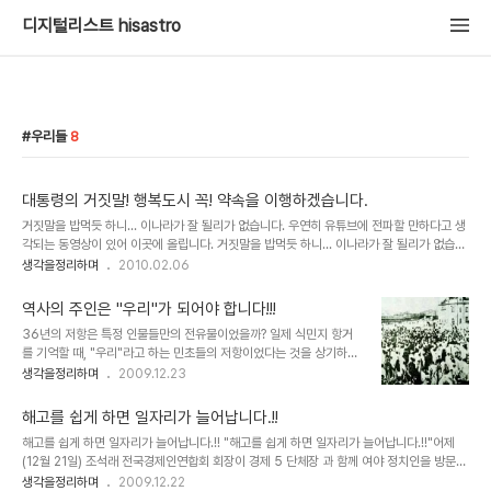
디지털리스트 hisastro
우리들
8
대통령의 거짓말! 행복도시 꼭! 약속을 이행하겠습니다.
거짓말을 밥먹듯 하니... 이나라가 잘 될리가 없습니다. 우연히 유튜브에 전파할 만하다고 생
각되는 동영상이 있어 이곳에 올립니다. 거짓말을 밥먹듯 하니... 이나라가 잘 될리가 없습니
다. 이 모습을 보고 싶지 않은 분들이 많겠지만, 우리들 스스로 반성해야 한다는 것을 상기할
생각을정리하며
2010.02.06
필요가 있다는 생각을 하면서... 저도 몇 번을 곱씹어 보았습니다. 분명 우리는 아직 선택의
잘못이 얼마나 큰지 본격적인 경험은 하지도 못했다고 생각합니다.하지만, 이미 많은 사람들
역사의 주인은 "우리"가 되어야 합니다!!!
이 어려움을 경험하고 있으며, 뭔가 잘못되었다는 것을 깨닫기 시작한 것 같기는 합니다. 그
36년의 저항은 특정 인물들만의 전유물이었을까? 일제 식민지 항거
러나 아직 먼것 같습니다. 아직... 세상의 악들이 지닌 공통점이 있습니다. 거짓말을 잘한다는
를 기억할 때, "우리"라고 하는 민초들의 저항이었다는 것을 상기하기
것과 뻔뻔하다는 것. 그리고 자신을 치장하려 들고 자신을 위시한 생각과 ..
란 쉽지가 않습니다. ▲ 1919년 3월 1일을 기하여 일어난 거족적인
생각을정리하며
2009.12.23
독립만세운동. 서울 덕수궁 앞에서의 시위. 출처 : Copyright © 한
국민족문화대백과 / 네이트(일부 편집 수정) 문득 그 이유가 무엇이었
해고를 쉽게 하면 일자리가 늘어납니다.!!
을까를 생각해 보았는데, 그것은 그 저항에 대한 역사적 기술에 있어
해고를 쉽게 하면 일자리가 늘어납니다.!! "해고를 쉽게 하면 일자리가 늘어납니다.!!"어제
위정자들의 숨은 의도가 있었기 때문이 아닐까라는 답이 도출되었습
(12월 21일) 조석래 전국경제인연합회 회장이 경제 5 단체장 과 함께 여야 정치인을 방문하
니다. 우리는 프랑스 혁명을 기억하는데 있어 특정한 누구를 떠올리지
여 말했다는 발언 내용입니다. 정말로 그럴까요? 과연 해고를 쉽게 하면 일자리가 늘어날까
생각을정리하며
2009.12.22
않습니다. -물론 그들이 추앙하는 인물은 있을 지언정- 하지만 정작