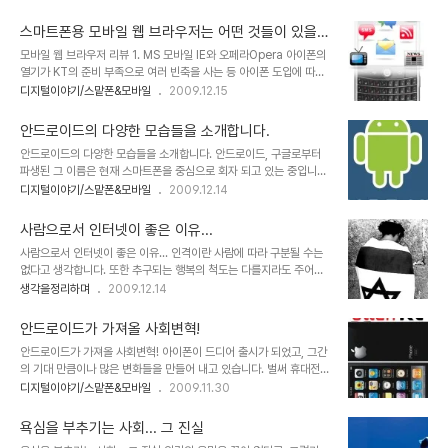
요? 혹, 일은 개 돼지처럼 시켜 놓고 급여도 개 돼지 취급하시려는 건 아닌지... 물론 현재를
우리들의 36년이란 그 기나긴 처절한 저항의 역사에 있어서는 특정한
살아가는 대부분의 우리들은 스스로의 자화상에 대해 생각할 부분이 없지 않은 건 아닙니
인물들만이 있을 뿐입니다. 왜일..
스마트폰용 모바일 웹 브라우저는 어떤 것들이 있을
다.-이 부분은 아래에서 잠시 언급하도록 하겠습니다.- 그러나 우리의 현실을 뒤돌아 볼 때
까?
모바일 웹 브라우저 리뷰 1. MS 모바일 IE와 오페라Opera 아이폰의
정말 이 말이 진정성이 담긴 말인지는 곱씹어 보게 됩니다. ▲ 우리나라의 재벌에 관한 서적
열기가 KT의 준비 부족으로 여러 빈축을 사는 등 아이폰 도입에 따른
언젠가 숨겨진 우리의 근대사에 대한 책을 본 적이 있습니다.일제의 침략이 끝난..
관심 만큼 그 불협화음도 적지 않았던 것 같습니다. 하지만, 아이폰에
디지털이야기/스맡폰&모바일
2009.12.15
기다리며 극적으로 맞이하게 된 매니아층의 아이폰에 대한 사랑은 식
을 줄 모르는 듯 합니다. 그리고 이제 그 열기는 여타의 나라들에서 그
안드로이드의 다양한 모습들을 소개합니다.
랬듯이 서서히 우리나라도 스마트폰의 대중화라는 방향으로 이어지고
안드로이드의 다양한 모습들을 소개합니다. 안드로이드, 구글로부터
있어 보입니다. ▲ 과거 데스크탑 PC에서 하던 모든 일을 이제는 모
파생된 그 이름은 현재 스마트폰을 중심으로 회자 되고 있는 중입니다.
바일로 한다! 그렇습니다. 이제 스마트폰이 중심이 되는 모바일 시대가
하지만, 얼마 전 "안드로이드가 가져올 사회변혁!"이라는 포스트에서
디지털이야기/스맡폰&모바일
2009.12.14
시작되고 있는 겁니다. 그렇다면, 모바일 시대의 핵심적 도구가 될 스
언급했듯이 안드로이드는 다양한 모습으로 우리들에게 다가올 것이
마트폰에서 중심이 되는 기능으로써 그 사용의 빈도가 가장 많을 것으
며, 시작은 안드로이드라는 이름으로 시작되었지만, 진정한 인간 중심
로 예상되는 것으로 가장 첫..
사람으로서 인터넷이 좋은 이유...
의 공존과 공유로써 함께하는 세상의 바탕이 되리라 생각하고 있습니
사람으로서 인터넷이 좋은 이유... 인격이란 사람에 따라 구분될 수는
다. ▲ Android 공식 Logo 및 마스코트 재밌는 사실은 이미 벌써
없다고 생각합니다. 또한 추구되는 행복의 척도는 다를지라도 주어지
안드로이드와 관련된 여러 다양성에 대한 이야기들이 기사화되고 있
는 그 가치가 차별적이어서도 안된다고 봅니다. 설형 무언가 부족하고
생각을정리하며
2009.12.14
으며, 그 다양한 안드로이드의 모습에 대한 기본 로고를 수많은 사람들
못돼 보일지언정 그 사람의 모습 자체에 낙인을 찍는 행위는 어떤 이유
이 변형된 모습으로 안드로이드의 로고 및 마스코트를 편집에 편집을
로도 정당화될 수 없습니다. ▲ 역사의 순환... 아이러니라고 해야 할
거듭하여 나름대로의 귀엽고 재밌는 모습으로 매일..
안드로이드가 가져올 사회변혁!
까요? 나찌는 유태를 유태는 아랍을... 그 이유는 사람이란 환경적 요
안드로이드가 가져올 사회변혁! 아이폰이 드디어 출시가 되었고, 그간
인에 따라 달라질 수 있기 때문입니다. 물론, 저주와 같은 그 낙인이 당
의 기대 만큼이나 많은 변화들을 만들어 내고 있습니다. 벌써 휴대전화
연시 치부되는 현실은 현재를 살아가는 우리들의 자화상이라고도 할
통신요금의 인하가 거론되거나 발표되고 있고, 이동통신사 별로 데이
디지털이야기/스맡폰&모바일
2009.11.30
수도 있겠지만... 가령, 이렇게 묻고 싶습니다. 가.난.하고 싶은사람?!!!
터 요금제에 대한 적절한 가격정책을 고민하고 있는 모습들이 역력히
사.기. 치고 싶은 사람?!!! 도.둑.질.하고 싶은 사람?!!! 살.인.하고 싶은
보입니다. 이제 곧 안드로이드도 국내에 선보이게 됩니다. 들려오는 소
사람..
욕심을 부추기는 사회... 그 진실
문들 중에는 "한국형 안드로이드"라는 말로 스팩이 다운된 형태의 출