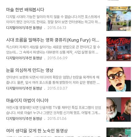
다. 옆 집의 일만큼이나 지구 반대편에서 일어나는 일까지도 어렵지 않
같이 이야기 하는 것을 확인하실 수 있을 겁니다. 자신이 할 수 있는 건
게 정보를 접할 수 있는 시대이고, 워낙 신기한 것들이 쏟아지는 세상
그것 뿐이었고, 자신을..
마술 한번 배워봅시다
이다 보니... 애완용 동물들이 말하는 동영상은 어렵지 않게 접했던 것
디지털 시대라 가능한 일이라 하지 않을 수 없습니다.이전 포스트에서
같습니다.이미지 출처: truetodogs.com 그러나 그것들 대부분은
이야기 했던 것이기도 한데요. 정말 찾아 보면 인터넷에는 하고자 하는
실제 말하는 것이라기 보다는 헛웃음을 자아내는데 그쳤거나 보통 종
대부분의 참고할 만한 자료가 적잖이 존재합니다. 그것도 입맛에 따라
디지털이야기/추천 동영상
2015.06.13
종 보아왔던 앵무새(또는 구관조) 정도인데... 이번 동영상은 뭔가 달
고를 수도 있을 정돕니다. 생각한 대로 표현하는 재밌는 디지털 세상인
라도 아주 많이 달라 보입니다. 연출에 의한 것이 아닐까 하는 의심이
터넷이 가장 유용하다고 생각되는 건... 말하고자 하는 것과는 좀 진지
들기도 할만큼 실제 사..
시대 흐름을 말해주는 영화 쿵퓨리(Kung Fury) 이야
한 내용인데... 잠시 참고로 언급하자면 15세 소년이 -잡스옹까지 잠
기
킥스타터 자체가 세상을 살아가는 새로운 방법으로 큰 판이라고 할 수
들게 했던 그 무시 무시한- 췌장암 진단기를 개발했다는 소식이 있었
있는데... 그 속에서 파생되는 대부분의 상품 제작, 사업 실행 등의 프
죠? 그 소년에 따르면 자기 자신이 단지 그냥 똑똑해서 개발할 수 있던
로젝트 역시 신선함 그 자체였습니다. 유튜브를 통해 배포된 이번 포스
디지털이야기/추천 동영상
2015.06.09
것이 아니라 인터넷 검색을 통해 적절한 자료를 얻을 수 있었고... 네트
팅의 주제 "쿵 퓨리(Kung Fury)" 역시 그 중 하나라고 할 수 있습니
워크를 기반으로 한 사람들과의 소통이 만들어낸 결과라는 겁니다. 이
다. 영화 내용에 대한 것을 말하고자 하는 것은 아니라서... 아직 못 보
미지 출처: www.ga..
눈을 의심하게 만드는 영상
셨다면 우선 한번 보시고... 아래 제가 하고자 하는 이야기를 마저 보시
인터넷이 보편화 되면서 미디어의 확장은 엄청난 현장을 목격하게 해
기 바랍니다. ^^ 어떤가요? 정말 장난 아니죠?!정말 패러디 다운 패러
줍니다. 물론, 앞서 여러 포스트를 통해 밝혔듯이 저와 같은 평범한 사
디 물 아닌가요? ㅎ Kung Fury(쿵 퓨리) 재작년 12월 그러니까
람조차 이전보다 쉽게 가짜와 진짜를 구별해 낼 수 있는 안목(?)도 갖
디지털이야기/추천 동영상
2015.03.07
2013년 연말 크라우드 펀딩의 대명사 격인 킥스타터에 재밌는 프로
게 만들기까지 했습니다. 눈 속임이 통하지 않는 인터넷 시대 어쨌든
젝트가 게시되었습니다. 바로 포스팅 제목에 명시된 쿵푸를 연상시키
제목 그대로 눈을 의심하도록 만드는 동영상입니다.이런 건 스포일러
는 이름..
마술이지 마법이 아니야
(누설)되면 맛이 떨어지는 것이라서... 바로 동영상을 보시는 것이 좋
어린시절 명절때만 되면 단골처럼 TV를 채우던 특집 프로그램이 있었
다고 봅니다. 그래서 긴 말 없이 이번 포스팅은 여기서 마무리 합니다.
습니다. 바로 마술!! 누구나 그랬던 것처럼 신기해 했죠. 어떻게 그게
^^ 이미지 출처: www.bbc.com 한가지 주의할 것은 보시는 내내 오
가능할까... 궁금해 하기도 하면서 한편으로는 그것이 실제일지 모른다
디지털이야기/추천 동영상
2015.01.06
금이 조금 저리실 거란 것. ㅎ많은 분들이 보셨겠지만... 그렇지 않은
는 착각 아닌 착각도 했습니다. 그런데 실제 문제는 그것을 본 사람들
분들이 더 많을 것이라서... ^^ 근데, 도대체 저런 건 왜 하는지 모르겠
의 착각 보다 마술 행위를 한 이들의 -착각을 넘은- 망상에 있었습니
습니다.다 나..
여러 생각을 갖게 한 노숙인 동영상
다. 마치 자신이 진짜 마법 또는 초능력을 지닌 것이라고 믿는...유리겔