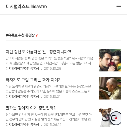
디지털리스트 hisastro
유튜브 추천 동영상
9
이런 장난도 아름다운 건.. 청춘이니까?!
남녀가 사랑을 할 때 만큼 좋은 기억이 또 있을까요?! 뭐~ 사랑의 마음
이 꼭 젊음(남녀)에만 있는 건 아니겠지만... 청춘이라는 말은 그래서
쓰이는 것일지도 모르겠습니다. ^^ 청춘.. 언제인가! 그 노래를 좋아하
디지털이야기/추천 동영상
2015.10.25
게 된 기억 이미지 출처: bellapetite.com 아래의 동영상도 그러한
모습의 하나일 듯 합니다. 아마도 이 동영상은 먼 훗날 두 사람에겐 추
타자기로 그림 그리는 화가 이야기
억으로 남을 겁니다. 물론, 그 둘의 관계가 어떻게 될지에 따라 다를 수
어떤 노력의 결과물과 관련된 과정이나 결과를 보여주는 동영상들은
있겠지만 좋았던 기억과 감정은 변하지 않을 거라고 봅니다. 언젠가 페
그만큼의 감동을 주기도 하지만, 동시에 많은 이들이 스스로 또는 자신
북(페이스북) 타임라인에서 보았던 동영상인데요.. 사랑하는 젊은 남
의 아래에 있다고 생각하는 이들에게 강요 아닌 강요를 하게 합니다.
디지털이야기/추천 동영상
2015.10.21
녀의 사랑하는 모습에서 풋풋했던 예전 기억들이 교차되어 저역시 순
보통 표현하자면 이렇습니다. 이런 사람도 이렇게 하는데... 넌 뭐했느
간적으로 동화되었습니다. 이러한 시절엔 저런 정도의 장난도 야릇한
냐고, 또는 하면 할 수 있다고...!! 타이핑을 통해 멋진 그림을 그리는
기분이었음을..
말하는 강아지 이게 정말일까?!
폴스미스라고 하는 어느 뇌성마비 장애인의 모습을 담은 아래의 동영
살다 보면 긴가민가 한 것들이 참 많습니다.대부분 알고 나면 별것 아
상에서도 그런 일들이 벌어질지 모릅니다. 하지만... 그런 생각일랑 마
닌 경우가 많지만 그 사실을 알기 전까지는 가끔씩 긴가민가 했던 것이
시고 그냥 편안하게 보셨으면 합니다. 동영상의 주인공 역시 그것을 말
머리를 맴돌곤 하는데... 지금 보여드리려고 하는 이것 역시 그렇습니
디지털이야기/추천 동영상
2015.06.14
하고 있거든요. 동영상을 차분히 보시다 보면 영상 속 주인공이 다음과