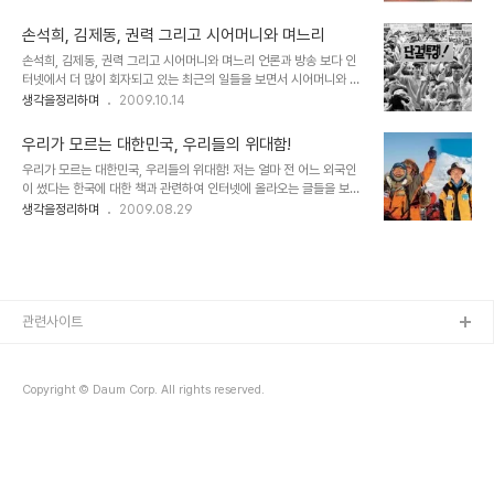
도 하고 감을 잡기도 합니다. 그러나 그 측량을 위한 기준은 순수하지
우기의 잣대 아래 누구나 잘할 수 있다는 건 있을 수 있는 일이 아니거
만, 이를 활용한 계산을 통해 만들어지는 사안들을 보다 보면 그 과정
든요. 아무리 한들 안 ..
손석희, 김제동, 권력 그리고 시어머니와 며느리
에 시작과 끝은 온데 간데 없고, 단지 숫자만 남아 사람들의 눈을 현혹
손석희, 김제동, 권력 그리고 시어머니와 며느리 언론과 방송 보다 인
시켜 유혹하는 듯 합니다. 언젠가 뉴스 기사 중 "인구재앙"이란 것이
터넷에서 더 많이 회자되고 있는 최근의 일들을 보면서 시어머니와 며
있었습니다. 논란거리이기도 했지요. 2012년엔 어떻고 2050년엔
느리의 관계 또는 시어머니 입장에서의 딸과 며느리라는 관계를 생각
생각을정리하며
2009.10.14
어떻고 하면서 인구감소와 노령화의 문제를 거론하고 있었습니다.-그
하게 되었습니다. 뭔 말인고 하니, 며느리와 딸이라는 관계가 나의 입
의도가 경고를 하고 있는 것이긴 하겠지만- 과연 2012년엔 그리고
장에서는 일차적으로 다르게 생각될지 모르지만, 이 세상 모든 사람은
2050년에는 정말로 그..
우리가 모르는 대한민국, 우리들의 위대함!
상대적인 모습으로 살아간다는 말을 하고 싶었던 겁니다. 즉, 내 귀한
우리가 모르는 대한민국, 우리들의 위대함! 저는 얼마 전 어느 외국인
딸은 다른 집에 며느리가 된다는 말이지요. 물론 거꾸로 역시 나에게
이 썼다는 한국에 대한 책과 관련하여 인터넷에 올라오는 글들을 보면
며느리는 다른 집의 귀한 딸입니다.그런데, 아마도 권력이 손에 들어오
서 참으로 우리나라는 역동적이고 논리가 살아있으며, 따라서 희망이
생각을정리하며
2009.08.29
면 이러한 것을 망각하나 봅니다. 혹자는 무슨 아무 일이나 모두 권력
있다는 생각을 하게 되었습니다. 물론 대부분의 우리들 속에는 몇 가지
을 들먹이냐고 할 수도 있겠지만, 진정한 힘을 소유한 권력이라면 자신
결함 있기는 합니다. 스스로의 의지에 의해서 그렇다기보다는 세상의
의 잘못을 먼저 뒤돌아볼 것이라고 생..
흐름에 영합하여 자신도 모르는 사이 변하고 있거나 잘못을 옳은 것으
로 곡해함으로써 올바르지 못한 길로 가고 있는 모습. 또는 알면서도
피해를 입을까 아는 척 하지 않는 것이나, 스스로를 너무 비하하는 것
등등... 세계 등반과 탐험의 역사를 다시 쓴 한국의 산악인 박영석, 엄
관련사이트
홍길, 한왕용 씨(왼쪽부터) 사진출처:
http://blog.naver.com/ameja?Redire..
Copyright © Daum Corp. All rights reserved.