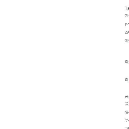
T
기
po
스
제
최
최
근
글
과
인
최
기
글
공
블
일
부
그