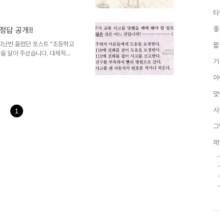
시 그랬습니다. -.-; ^^ 모든
타
큼은 하고 있는... 아이이지만,
가 그렇게 만들고 있는 것은 아
좋
정답 공개!!
펴보다 보면 자연스럽게 아이가 어
제대로 판단할 수..
 지난번 올렸던 포스트 "초등학교
짧
글을 달아 주셨습니다. 대체적으
기
 약속드린대로 오늘 그 답을 공
하지 않다는 생각이었지만, 더구나
아
험문제 한번 맞춰보세요!!" 글에
상기의 문제는 그 자체로 모순이
맞
수 있는 사안이 아니며, 어린 아
라 주관식 답안을 통해 ..
사
1
그
제