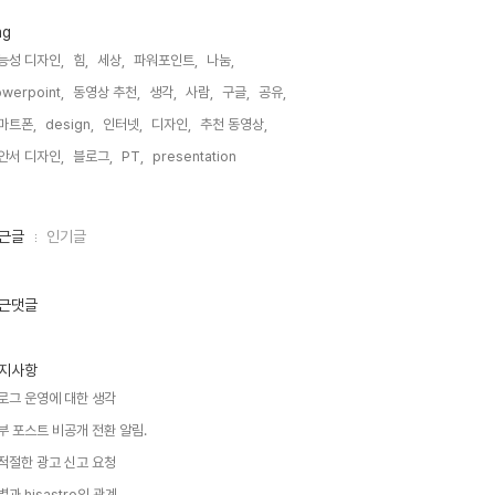
ag
능성 디자인,
힘,
세상,
파워포인트,
나눔,
werpoint,
동영상 추천,
생각,
사람,
구글,
공유,
마트폰,
design,
인터넷,
디자인,
추천 동영상,
안서 디자인,
블로그,
PT,
presentation,
근글
인기글
근댓글
지사항
로그 운영에 대한 생각
부 포스트 비공개 전환 알림.
적절한 광고 신고 요청
별과 hisastro의 관계