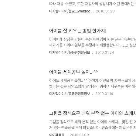
따라 다를 수 있고, 또한 자동차의 생김새가 어떤 면에서는
그러한 이유일 수 도 있을테구요... 그러나, 저는 언제부터
디지털이야기/블로그Weblog
2010.01.28
지만, 그냥 습관적으로 사람의 얼굴을 보더라도 자연스럽게
하고, 주변에 지인이나 가까운 사람들이 있으면 그 생각을 말
만의 독특한 습관은 아닐 겁니다. 적지 않은 분들이 그러신 
아이를 잘 키우는 방법 한가지!
는 저로부터 그런 얘기를 자주 듣는 사람들의 경우는 이제 그
바타에서 주인공 제이크 설리가 동료들과 대화하는 중에 과
아이에게 상장을 만들어 주는 아빠엄마 ※ 본 글은 이전에 
파되기를 바라며 일부를 수정하여 재발행합니다. (_ _) 칭
화를 통한 제목으로도 "칭찬은 고래도 춤추게 한다" 또는 
디지털이야기/유용한생활정보
2010.01.24
말이 있기도 하지요. ▲ 칭찬릴레이 이벤트를 진행했던 인
이미지 가끔 아이들을 혼내는 일도 종종 있긴 하지만, 사실
마음 역시 좋질 않았습니다. 그래서 가능한 아이들을 혼내지
아이들 세계공부 놀이.. ^^
우라면, 그동안 아이들이 아빠를 무서워했던 그 때를 상기
다. 사실 쉽지만은 않은 일이지요. 아이를 키우면서 혼내지 않는
아이들 세계공부 놀이.. ^^ 아이가 어렸을 때 자연스럽게 
떻다는 것을 자연스럽게 알려주기 위하여 지구본을 마련해주고
아서 아이와 함께 나라 놀이를 했었습니다. 방법은 대화식
디지털이야기/유용한생활정보
2010.01.16
나 : 대륙이 뭘 말하는 거지? 딸 : 큰 땅 나 : 그래 ^^ 나: 
나 : 그래 ^^ 잘했어! ^^ 나 : 베네룩스 3국이 뭘 말하는 
루크... 나 : 그래 그래.. ^^ 이런 식으로 6대륙에 있는 
그림을 정식으로 배워 본적 없는 아이의 스케치.
수 있도록 했던 기억이 있습니다. ▲ 6대륙별로 정리한 자료
이 뜸하지만... 그 때의 그 재밌게 주고 ..
그림을 정식으로 배워 본적 없는 아이의 스케치... 몇일 전 
져 있는 연습장을 보게 되었습니다. 연습장에는 제법 스케치
들의 모습이 그려져 있었는데, 아마도 이 그림또한 블로그에
아이작품들
2010.01.09