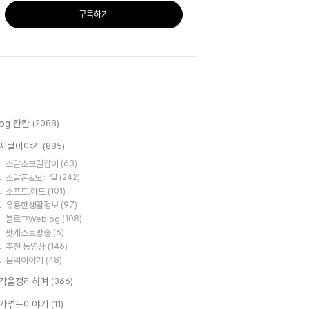
구독하기
log 칸칸
(2088)
지털이야기
(885)
스맡초보길잡이
(63)
스맡폰&모바일
(242)
소프트.하드
(101)
유용한생활정보
(97)
블로그Weblog
(108)
팟캐스트방송
(6)
추천 동영상
(146)
음악이야기
(48)
각을정리하며
(366)
가엮는이야기
(11)