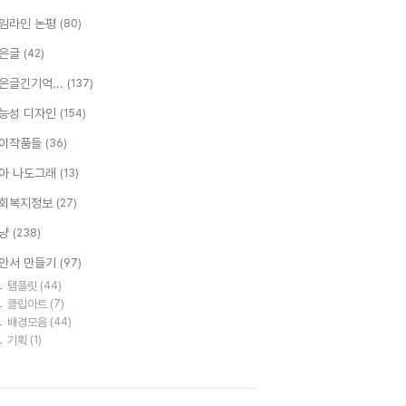
임라인 논평
(80)
은글
(42)
은글긴기억...
(137)
능성 디자인
(154)
이작품들
(36)
아 나도그래
(13)
회복지정보
(27)
냥
(238)
안서 만들기
(97)
템플릿
(44)
클립아트
(7)
배경모음
(44)
기획
(1)