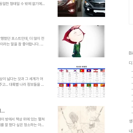
 동일한 형태일 수 밖에 없기에
 그랬는지 정확히 기억이 나지 않
 누구와 닮았다는 생각을 하기도
하곤 합니다. -물론 이것이 저
것을 많이 봅니다.- 그래서 때로
만하라고 하기도 합니다. ^^ 아
학은 관찰이라는 말을..
발행했던 포스트인데, 더 많이 전
찬이라는 말을 참 좋아합니다. 우
"칭찬은 코끼리도 춤추게 한다"는
B
천인터넷방송 IBNNEWS의 첨부
 그러고 나면 이상하게도 혼낸 그
디
는 않으려 합니다. 정 필요한 경
 시키는 정도로 마무리를 짓습니
다는 것이... 지금 ..
세상이 넓다는 것과 그 세계가 어
... 대륙별 나라 정보들을 모
으로 아이와 이렇게 했었답니다.
동티모르는 어디에 있어? 딸 : 아시아
거야? 딸 : 벨기에 네덜란드 룩셈브
대부분의 나라들을 재밌게 아이가 알
..
 견본 이미지 스틸 컷 지금은 많
아이 방에서 책상 위에 있는 펼쳐
생
를 잘 했다 싶은 청소하는 아이
 올려 달라고 할 심사로 그린 것
내