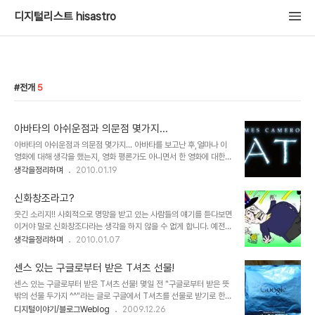
디지털리스트 hisastro
전개
5
아바타의 아쉬운점과 의문점 몇가지...
아바타의 아쉬운점과 의문점 몇가지... 아바타를 보고난 후,얼마나 이
영화에 대해 생각을 했는지, 영화 평론가도 아니면서 한 영화에 대한
포스트를 몇차례에 걸쳐 발행을 하게되네요. 이번이 벌써 4번째 입니
생각을정리하며
2010.01.19
다. 물론 연관성있는 글로 따지면 5번째이기도 합니다. 참 많이도 썼
군요. ^^ 사실 아바타에 대한 글에 있어서는 "아바타, 생각의 분화를
신화창조라고?
일으키는 마법!"이란 제목으로 썼던 세번째 글이 이곳 블로그에서 발
웃긴 소리지!! 사회적으로 명망을 받고 있는 사람들의 얘기를 듣다보면
행했던 글들중 그 중심이라고 할 수 있습니다. 그런데, 많은 생각을 하
이거야 말로 신화창조다라는 생각을 하지 않을 수 없게 합니다. 예전
고 스스로 그만큼 심혈을 기울여 쓴 만큼, 많은 분들과 아바타에 대한
여러 방송사에서 다큐멘터리 형식으로 성공을 다룬 프로그램들이 한
생각을정리하며
2010.01.07
생각을 나누고자 했던 기대와는 달리 그러하지 못한 부분에 있어서는
참 인기를 구가했던 적이 있었죠. 하지만 그 방송에서 말하는 성공은
살짝 아쉬움이 남습니다. 어쩌면 글 발행이 영화 개봉 전후로 하였다면
특정한 한 사람의 몫이었고, 그건 말그대로 신화였습니다. 그리고 이를
좀더 많은 분들과의 공감이 ..
센스 있는 구글로부터 받은 T셔츠 선물!
본 많은 사람들은 성공을 일궈낸 사람에 대해 방송이 보여준 만큼 생각
센스 있는 구글로부터 받은 T셔츠 선물! 몇일 전 "구글로부터 받은 뜻
하게 했습니다. 물론 저도 그랬습니다. ▲ 강대국 미국이 과연 미국 스
밖의 선물 두가지 ^^"라는 글로 구글에서 T셔츠를 선물로 받기로 한
스로의 힘만으로 세상의 앞에 설 수 있었을까요? 그런데, 시간이 지나
사연을 말씀드렸죠? 오늘 그 T셔츠를 받았습니다. T셔츠를 받고 보
디지털이야기/블로그Weblog
2009.12.26
서 알게된 그 성공이란, 성공이라고 하기엔 무색한 경우가 적지 않았습