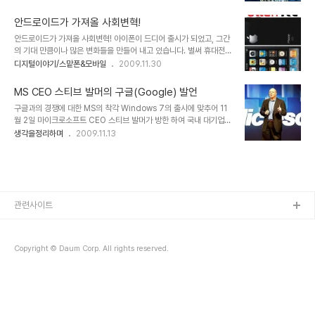
니... 구글은 정말 센스가 있는... 그래서 사용자로부터 자연스럽게 마
니다. 왜곡된 성공이라고 할 수 있는 가짜 성공들이거나 미완의 성공을
케팅의 연쇄적 반응을 만들도록 하는 대단한 회사라는 생각을 또 다시
미리 터춰 버린... 그러한 왜..
안드로이드가 가져올 사회변혁!
하게 만듭니다. 정말이지 기업의 정책 기조와 기본적 바탕이 얼마나 중
안드로이드가 가져올 사회변혁! 아이폰이 드디어 출시가 되었고, 그간
요한지를 생각하게 만들었습니다. 기업 마케팅의 표본이란 생각을 하
의 기대 만큼이나 많은 변화들을 만들어 내고 있습니다. 벌써 휴대전화
지 않을 수 없습니다. 특히 인터넷을 기반으로 하는 기업들이라면, 구
통신요금의 인하가 거론되거나 발표되고 있고, 이동통신사 별로 데이
디지털이야기/스맡폰&모바일
2009.11.30
글이 사용자들과 어떻게 커뮤티케이션을 하고 연결고리를 만들어 연
터 요금제에 대한 적절한 가격정책을 고민하고 있는 모습들이 역력히
쇄적 효과를 일궈내고 있는지 이러한 모습들을 분명 유심히 살펴볼 필
보입니다. 이제 곧 안드로이드도 국내에 선보이게 됩니다. 들려오는 소
요가 있다고 생각합니다. 이런 걸 배워..
MS CEO 스티브 발머의 구글(Google) 발언
문들 중에는 "한국형 안드로이드"라는 말로 스팩이 다운된 형태의 출
구글과의 경쟁에 대한 MS의 착각 Windows 7의 출시에 맞추어 11
시 가능성들을 시사하고 있기도 합니다만, 그것이 결코 쉽지는 않을 것
월 2일 마이크로소프트 CEO 스티브 발머가 방한 하여 국내 대기업
이라는 생각과 함께, 아이폰가 가져왔던 그 이상, 아니 아이폰과는 또
CIO 및 임원진들을 초청, 오찬간담회를 갖었는데, 이자리에서 "구글
생각을정리하며
2009.11.13
다른 형태로써 쉽게 가늠할 수 없을 만큼의 많은 변혁과 그에 따른 수
과 마이크로소프트의 경쟁구도에 대하여 어떻게 생각하느냐?"라는 질
많은 혜택들이 우리들에게 부여될 것이라는 기대를 갖게 합니다. 산업
문에 "구글은 아직 우리의 경쟁자가 될 준비가 안되어있다."라는 답을
혁명이 우리들 생활 곧곧에 동력을 활용하는..
하였다고 합니다. ▲ Microsoft CEO Steven Anthony Ballmer
그리고 덧붙여 "마이크로소프트는 범용성이 높은 제품을 대량으로, 저
렴하게 공급한다는 원칙으로 소비자에게 보다 혁신적이고 개방적이
며, 기업이 지닌 IT자산과 폭넓은 호환이 이뤄질 수 있도록 한다."라고
관련사이트
했다고 하는데... 저는 개인적으로 좀 갸우뚱해 집니다. MS가 개방적
이다? 저렴하..
Copyright © Daum Corp. All rights reserved.