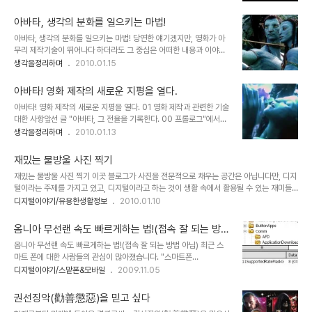
다. 물론 연관성있는 글로 따지면 5번째이기도 합니다. 참 많이도 썼
되지만 결국 디지털도 생활의 도구!! 때문에 특정 주제가 있기도 하면
군요. ^^ 사실 아바타에 대한 글에 있어서는 "아바타, 생각의 분화를
서 그것이 큰 제약이 되지는 않았습니다. 그..
아바타, 생각의 분화를 일으키는 마법!
일으키는 마법!"이란 제목으로 썼던 세번째 글이 이곳 블로그에서 발
아바타, 생각의 분화를 일으키는 마법! 당연한 얘기겠지만, 영화가 아
행했던 글들중 그 중심이라고 할 수 있습니다. 그런데, 많은 생각을 하
무리 제작기술이 뛰어나다 하더라도 그 중심은 어떠한 내용과 이야기
고 스스로 그만큼 심혈을 기울여 쓴 만큼, 많은 분들과 아바타에 대한
를 담고 있느냐가 무엇보다도 중요한 요소일 겁니다. 몇해 전 수백억의
생각을정리하며
2010.01.15
생각을 나누고자 했던 기대와는 달리 그러하지 못한 부분에 있어서는
제작 비용을 홍보의 전면에 내세우고 실감나는 CG영상을 제작했다
살짝 아쉬움이 남습니다. 어쩌면 글 발행이 영화 개봉 전후로 하였다면
며, 나라가 온통 시끄러웠던 심형래 감독의 영화 "디워"의 기억은 좋은
좀더 많은 분들과의 공감이 ..
아바타! 영화 제작의 새로운 지평을 열다.
예가 되리라 생각합니다. 물론 이상한 논리들로 찬반이 엇갈리며 지저
아바타! 영화 제작의 새로운 지평을 열다. 01 영화 제작과 관련한 기술
분하게 얼룩졌던 그때의 기억이 좋지는 않지만... 이야기 또는 내용과
대한 사항앞선 글 "아바타, 그 전율을 기록한다. 00 프롤로그"에서도
전달하고자 하는 메시지 등은 영화의 기본 골격이라고 할 수 있습니다.
언급했듯이 아바타의 제작 자체가 입체영상을 바탕으로 만들었다는
생각을정리하며
2010.01.13
때문에 아무리 영화가 멋진 기술과 영상으로 채워져 있다고 하더라도
점은 저를 포함하여 많은 분들이 아바타를 다시 보게 만든 요인입니다.
채워져야 할 기본 뼈대가 없다면... 이는 영화로써의 가치를 상실하게
그런데, 제가 너무 기대를 하고 봐서 그럴까요? 아니면... iMax로 보질
되어 관객으로부터 혹평을 받게 되고..
재밌는 물방울 사진 찍기
못해서 그럴까요? 제 개인적 소견으로는 2D로 아바타를 본 분들이라
재밌는 물방울 사진 찍기 이곳 블로그가 사진을 전문적으로 채우는 공간은 아닙니다만, 디지
면, 굳이 3D는 추천하고 싶지 않습니다. iMAX는 제가 보질 못했으
털이라는 주제를 가지고 있고, 디지털이라고 하는 것이 생활 속에서 활용될 수 있는 재미들
니... 모르겠습니다. 하지만, 만일 처음 아바타를 보게 되는 경우라면,
을 공유하고자 하는 마음이기에 본 내용을 게재합니다. 디지털에 대한 내용들을 최근 몇차례
디지털이야기/유용한생활정보
2010.01.10
2D말고 3D로 보는 것을 권해드리고 싶습니다. 물론 iMAX를 볼 수
포스팅을 했습니다만. -과거 글들을 재 정리한 글이기도 합니다.- 어쨌든 디지털은 우리의
있는 경우라면 많은 분들의 말씀 처럼 당연히 그것도 아주 당연히
생활을 변화시키고 있는 것만은 분명한 사실입니다. 하지만, 그 변화의 속성 중에 디지털이
iMAX입니다..
옴니아 무선랜 속도 빠르게하는 법!(접속 잘 되는 방법
부여하고 있는 핵심은 능동적이어야 한다는 점입니다. 소수가 다수에게 피동적으로 부여 받
아님)
옴니아 무선랜 속도 빠르게하는 법!(접속 잘 되는 방법 아님) 최근 스
는 것이 아니라 내가 참여하고, 내가 하고자 하는 바를 생각을 펼치고 함께하고자 하는 것!!
마트 폰에 대한 사람들의 관심이 많아졌습니다. "스마트폰
▲ 멋진 물방울 사진 1 언젠가 물방울 사진들을 보았을 때... 와~ 이런 건 도대체 어떻..
(SmartPhone)을 사용하는 이유!! "라는 글에서 스마트 폰의 효용성
디지털이야기/스맡폰&모바일
2009.11.05
에 대해 언급하기도 하였습니다만, 이러한 스마트폰에 대한 관심을 높
이는데 있어 삼성이라는 대기업의 마케팅은 적지 않은 영향을 주었고,
권선징악(勸善懲惡)을 믿고 싶다
그 중심에 최근 씨리즈로 출시하고 있고, 저도 사용하고 있는 "옴니