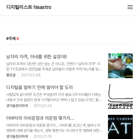
디지털리스트 hisastro
주제
8
남자의 자격, 아내를 위한 설겆이!!
남자의 자격이 대단한 것만 있는 건 아니죠. 언젠가 "남자의 자격" 이
란 TV프로에서 집안일을 주제로 남자들이 어떻게 꾸려가는지를 방영
한 적이 있습니다. 그 방송 끝 무렵, 직접 집안일을 해본 후 정말 힘들
좋은글
2011.03.08
다는 것을 느낀 개그맨 이경규 씨가 마지막 대사로 말을 합니다. 아내
를 위해 집안일을 도와주는 것도 남자가 지녀야 할 자격 중 하나라고...
디지털을 말하기 전에 알아야 할 도리
근데, 요즘 그 말이 적잖이 와 닿습니다. 들리는 바에 의하면 맞벌이하
사람답게 살기위한 조건은 무엇일까? 이곳 블로그의 타이틀이 다루는
는 경우도 대부분 집안일은 여자가 맡는다고 합니다. 물론 예전에 비하
내용과 크게 걸맞지 않게 디지털이라고 떡하니 달고 있습니다만, 블로
면 많이 변했다고는 하지만, 아직은 좀 그런 것 같습니다. 그런데, 아이
그 운영에 대한 생각을 공지 글로 발행하면서 언급했던 것처럼 사실 여
생각을정리하며
2011.01.24
러니하게도 결혼 전 대부분 남자들은 무엇이든 다 잘해줄 것처럼 예비
기서 말하는 디지털이란 기술만을 의미하지는 않습니다. 디지털이 지
아내에게 말합니다. 그러나 정작 결혼 후 모습은 다들 약속이라도 한
닌 속성. 즉, 상호작용과 나눔이라는 의미를 그 바탕에 두고 자연스럽
듯 결혼 전 얘기와는..
아바타의 아쉬운점과 의문점 몇가지...
게 디지털을 말하고자 했던 겁니다. 그러니까 어떤 선을 긋고, 이건 이
아바타의 아쉬운점과 의문점 몇가지... 아바타를 보고난 후,얼마나 이
거고 저건 저것이다를 말하기보다 디지털 세상이 가져다준 자연스러
영화에 대해 생각을 했는지, 영화 평론가도 아니면서 한 영화에 대한
운 연결고리 또는 연관성을 주제로 관심과 필요에 따라서 글을 발행하
포스트를 몇차례에 걸쳐 발행을 하게되네요. 이번이 벌써 4번째 입니
생각을정리하며
2010.01.19
고자 했고 지금껏 그래 왔습니다. ▲ 도구와 경로 등 일정한 틀이 요구