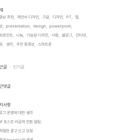
ag
영상 추천,
제안서 디자인,
구글,
디자인,
PT,
힘,
상,
presentation,
design,
powerpoint,
워포인트,
나눔,
기능성 디자인,
사람,
블로그,
인터넷,
유,
생각,
추천 동영상,
스마트폰,
근글
인기글
근댓글
지사항
로그 운영에 대한 생각
부 포스트 비공개 전환 알림.
적절한 광고 신고 요청
별과 hisastro의 관계