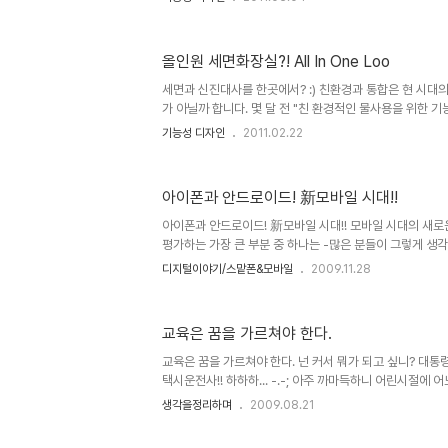
인 컨셉 디자인들을 보게 될때면... 때론 정말 이런 디자인
는 것들이었을 텐데 왜 이제야 생각하게 되었을까?라는 의
닙니다. ▲ 디자인은 생각의 빛을 더욱 밝혀줍니다. 그렇기
올인원 세면화장실?! All In One Loo
도 그냥 지나치지 말자고 생각합니다. 그리고 그렇게 생각의
나래를 펼쳐 최종적으로 이를 현실화 할 수 있는 계기를 
세면과 신진대사를 한곳에서? :) 친환경과 통합은 현 시대
니다..
가 아닐까 합니다. 몇 달 전 "친 환경적인 물사용을 위한 기능
라는 디자인을 소개해 드리기도 했는데, 이 친환경이라는 
기능성 디자인
2011.02.22
진대사를 동시에 해결할 수 있는 정말 괜찮은 발상의 디자
All In One Loo With A Reason Designer : Dang 
www.yankodesign.com 어떻게 이런 것을 다 생각할
아이폰과 안드로이드! 新모바일 시대!!
수 있으면서... 인테리어적으로도 아주 세련되고 어찌보면 
도 합니다. 거울도 마련되어 있어서 남자의 경우 면도를..
아이폰과 안드로이드! 新모바일 시대!! 모바일 시대의 새로
평가하는 가장 큰 부분 중 하나는 -많은 분들이 그렇게 생
도 완성도 높은 기능이며, 사용하기 쉽다는 점과 다양한 
디지털이야기/스맡폰&모바일
2009.11.28
대중화를 이끌었다는 점입니다. 기존의 음성 통화가 휴대전
선 인터넷을 기반으로 하는 데이터통신을 이동통신 흐름의
부인하지 못할 중요한 사안이라고 봅니다. 아이폰 11월28
교육은 꿈을 가르쳐야 한다.
KT를 통해 아이폰이 출시되면서 "담달 폰"이라는 오명은 
발표가 있고 나흘만에 예약 판매 대수가 4~5만 건을 훌
교육은 꿈을 가르쳐야 한다. 넌 커서 뭐가 되고 싶니? 대통령
대한 기대..
택시운전사!! 하하하... -.-; 아주 까마득하니 어린시절에 
억이 있습니다. 그것도 비웃음 가득하니... 도대체 택시운전사
생각을정리하며
2009.08.21
린시절의 모습이었을지언정... 그렇게 생각한 것이 정말로
어떠하다는 건지 정말로 그렇습니다. 아무렴 그렇구 말구요..