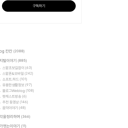
구독하기
log 칸칸
(2088)
지털이야기
(885)
스맡초보길잡이
(63)
스맡폰&모바일
(242)
소프트.하드
(101)
유용한생활정보
(97)
블로그Weblog
(108)
팟캐스트방송
(6)
추천 동영상
(146)
음악이야기
(48)
각을정리하며
(366)
가엮는이야기
(11)