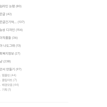
임라인 논평
(80)
은글
(42)
은글긴기억...
(137)
능성 디자인
(154)
이작품들
(36)
아 나도그래
(13)
회복지정보
(27)
냥
(238)
안서 만들기
(97)
템플릿
(44)
클립아트
(7)
배경모음
(44)
기획
(1)