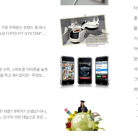
은 언제고 충분히 생각할 수도 있
타
아함을 갖게 될때가 한 두번이 아
 때문에 더욱 작은 생각들 하나라
좋
 확장을 통해 좀 더 넓은 상상의
만들수 있도록 해야한다는 생각입
의 가장 주목받는 트랜드 중 하나
짧
성 디자인! FIT SYSTEM"이
기
요소에 통합이 가미된 세면과 신
인 하나를 소개해드릴까 합니다.
아
Jingwei 이미지 출처 :
 수 있었을까요? ^^ 공간도 절약할
맞
어떤 특별한 시스템 처럼 보이기
사
운 시작, 스마트폰 아이폰을 높게
각을 하고 계시겠지만- 무엇보다
그
어플리케이션을 통해 스마트폰의
화의 중심이었다면, 아이폰은 무
제
 중심으로 이끌었다는 건 누구도
일 드디어 국내 출시 국내에서도
벗었습니다. 아이폰 출시에 대한
쩍 넘겼다는 것만으로도 아이폰에
? 대장? 과학자? 선생님? 아니,
어느 친구의 이런 대답으로 웃은 기
가 꿈이라니... 하지만, 지금 어
 부끄럽습니다. 택시운전이 뭐가
. -모든 분들이 그렇다는 건 아