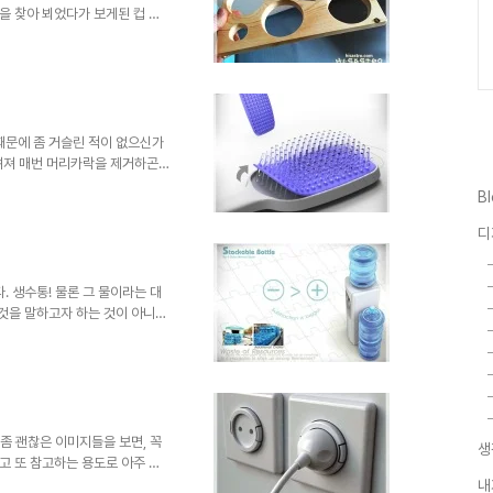
을 찾아 뵈었다가 보게된 컵 쟁
던 것이었거든요. 이미지 출처:
 이미지와 같은 실수가 늘 벌어질
로 만든... 우선 어떤 모양인지
 전용 쟁반입니다. 이런 걸 처
하겠죠? 감이 오시려나? 이미 컵
 처음 본 것으로 생각..
때문에 좀 거슬린 적이 없으신가
꺼려져 매번 머리카락을 제거하곤
하고 그랬습니다. 어느 분께서는
B
카락이 많아질 때마다 벗겨내어
지 모르겠지만 빗에 뭉쳐진 머리
디
있어 소개하고자 합니다.
tudio 이미지 출처 :
품이 아니더라도 생활의..
. 생수통! 물론 그 물이라는 대
그것을 말하고자 하는 것이 아니기
봅니다. 그런데, 생각을 하지 않
리고 어느 분께선가는 이러한 생
자면, 이러한 컨셉디자인은
만 그친 것이 아니라서 그 의미
발상은 다 만든 것이나 다름없죠.
싶습니다. ^^ Desi..
좀 괜찮은 이미지들을 보면, 꼭
생
고 또 참고하는 용도로 아주 요
고 실용적이면서 그야말로 혁신적
내