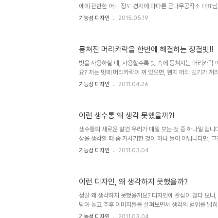
즐..
예에 관한한 어느 정도 경지에 다다른 큰나무공작소 대표님
반이 그랬습니다. 어쨌든 저는 처음 접하는 것으로 생각되었
기능성 디자인
2015.05.19
www.tobeehonest.com 기존의 컵 쟁반으로는 상기
가능성이 다분한데... 이를 개선한 디자인입니다. 그것도 나무
먼저 이미지를 첨부하고 설명드려야겠습니다. 이렇게 생긴 컵
뭉쳐진 머리카락을 한번에 해결하는 청결빗!!
음 보는 분들이라면 그냥 봐서는 대부분 이게 뭔가 싶기도 
전용 쟁반이라고 말씀드렸으니 딱 봐도 아시리라 생각합니다.
빗을 사용하실 때, 사용할수록 빗 속에 뭉쳐지는 머리카락 
요? 저는 빗에 머리카락이 껴 있으면, 왠지 머리 빗기가 
합니다. 그러다 보니 가끔은 그게 불편하다고 느껴지기도 
기능성 디자인
2011.04.26
못쓰는 구멍난 스타킹을 브러쉬 등의 빗에 씌어 엉킨 머리
사용하곤 한다는 얘길 들은 적이 있는데, 그것을 응용한 건
카락을 제거하기 위한 기능성이 돋보이는 참신한 디자인이 
이런 생수통 왜 생각 못했을까?!
Designer: Juhyun Lee for KOI & Insix Design S
www.yankodesign.com 뭐~ 물론, 이런 디자인의 상
생수통의 새로운 발견 우리가 매일 보는 것 중 하나일 겁니다
상을 생각할 때 좀 거시기한 것이 하나 둘이 아닙니다만, 
에... 어쨌든 생수를 먹는 사람들의 경우에는 매일 생수통을 
기능성 디자인
2011.03.04
아서 였을까요? 저만 그렇게 생각했을지 모르겠습니다. 그
각을 이미하셨을지도 모릅니다. 하지만, 실천적 의미로 보
70~80%의 실행이 이루어진 것이기 때문에, 단지 생각에
이런 디자인, 왜 생각하지 못했을까?
부터가 다르다고 생각합니다. 특히, 이러한 형태의 디자인 
일명, 쌓을 수 있는 스태커블 생수통!!! 더 무슨 말이 필요할까 
정말 왜 생각하지 못했을까요? 디자인에 관심이 많다 보니, 
담아 놓고 추후 이미지들을 살펴보면서 생각의 범위를 넓히
긴하게 활용하곤 합니다. 여러 곳들에서 이러한 정말 멋지
기능성 디자인
2011.03.04