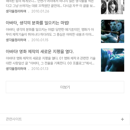
왜곡된 힘의 헤게모니... 언젠가 머리에서 떠나지 않는 생각들을 적는
조금 편안한 마음으로 책을 읽고 있는데, 글이 좀 눈에 들어오질 않는
다고 그냥 쓰여지는 대로 끄적였던 글인데... 다시금 자꾸 이 글을 보게
대목에서는 나지막이 소리 내어 읽는 습관이 있어 읽던 책의 일부분을
됩니다. 스스로라도 요즘 같은 시국에 돌이켜야 할 것들이 아닌가 하는
생각을정리하며
2010.01.26
나도 모르는 사이 그렇게 작은 소리지만 소리를 내어 읽고 있으니까 딸
생각에서... 진정으로 민중이 눈을 떠야 한다는 간절함으로... 사실, 어
아이가 한마디를 합니다. "아빠는 가끔 소리 내어 책을 읽으시는 것 같
떤 사람이고 본디 나쁜 이는 없으리라 생각합니다.결국, 어디에선가 보
아요. 왜 그래요..
아바타, 생각의 분화를 일으키는 마법!
고, 듣고, 배우게 됨에 따라 허울의 욕망에 의해 그렇게 된 것일 겁니
아바타, 생각의 분화를 일으키는 마법! 당연한 얘기겠지만, 영화가 아
다.문제는 그 잘못된 헤게모니라고 생각합니다. 하지만 그 그릇된 헤게
무리 제작기술이 뛰어나다 하더라도 그 중심은 어떠한 내용과 이야기
모니가참으로 많은 사람들을 힘들고 어렵게 하고 있습니다. 이 땅의 암
를 담고 있느냐가 무엇보다도 중요한 요소일 겁니다. 몇해 전 수백억의
생각을정리하며
2010.01.15
울했던 근대사에 대하여 어줍잖은 지식으로 즉흥적으로 떠오르는 것
제작 비용을 홍보의 전면에 내세우고 실감나는 CG영상을 제작했다
들을 그저 나열한 것에 불과하지만... 우리와 우리 후세들이 살아갈 좋
며, 나라가 온통 시끄러웠던 심형래 감독의 영화 "디워"의 기억은 좋은
은 세상을 위한 마음가..
아바타! 영화 제작의 새로운 지평을 열다.
예가 되리라 생각합니다. 물론 이상한 논리들로 찬반이 엇갈리며 지저
아바타! 영화 제작의 새로운 지평을 열다. 01 영화 제작과 관련한 기술
분하게 얼룩졌던 그때의 기억이 좋지는 않지만... 이야기 또는 내용과
대한 사항앞선 글 "아바타, 그 전율을 기록한다. 00 프롤로그"에서도
전달하고자 하는 메시지 등은 영화의 기본 골격이라고 할 수 있습니다.
언급했듯이 아바타의 제작 자체가 입체영상을 바탕으로 만들었다는
생각을정리하며
2010.01.13
때문에 아무리 영화가 멋진 기술과 영상으로 채워져 있다고 하더라도
점은 저를 포함하여 많은 분들이 아바타를 다시 보게 만든 요인입니다.
채워져야 할 기본 뼈대가 없다면... 이는 영화로써의 가치를 상실하게
그런데, 제가 너무 기대를 하고 봐서 그럴까요? 아니면... iMax로 보질
되어 관객으로부터 혹평을 받게 되고..
못해서 그럴까요? 제 개인적 소견으로는 2D로 아바타를 본 분들이라
더보기
면, 굳이 3D는 추천하고 싶지 않습니다. iMAX는 제가 보질 못했으
니... 모르겠습니다. 하지만, 만일 처음 아바타를 보게 되는 경우라면,
2D말고 3D로 보는 것을 권해드리고 싶습니다. 물론 iMAX를 볼 수
있는 경우라면 많은 분들의 말씀 처럼 당연히 그것도 아주 당연히
iMAX입니다..
관련사이트