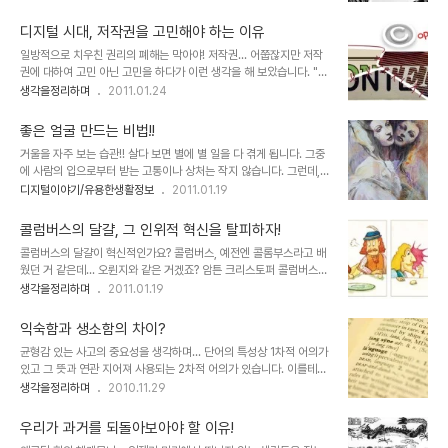
발행했던 "디지털을 말하기 전에 알아야 할 도리"라는 포스트에서 밝
글(또는 트랙백).. 남겨주시길... ^^ 템플릿의 배포는 원칙적으로 이곳
혔듯이 현재는 그 무엇보다도 우리들의 인간 본위의 인간성을 되찾는
블로그에서만 하도록 하겠..
디지털 시대, 저작권을 고민해야 하는 이유
것이 가장 중요한 일이 아닌가라는 생각을 다시금 해봅니다. 같잖은 보
일방적으로 치우친 권리의 폐해는 막아야! 저작권... 어쭙잖지만 저작
잘것없는 자의 쓸데없고 부질없는 일일지는 몰라도... ※ 본 글은
권에 대하여 고민 아닌 고민을 하다가 이런 생각을 해 보았습니다. "어
2009년 9월 처음 작성하였고, 지난 2010년 6.2 지방선거 결과를
떠한 권리가 한쪽으로 치우쳤을 땐 반드시 문제가 발생하기 마련이
생각을정리하며
2011.01.24
생각하다가 일부 내용을 추가하여 재발행하였으며, 스스로에 대한 생
다." 특히 본 글에서 말하고자 하는 저작권은 그 정도가 너무 과한 상황
각을 정리하고자 하는 것과 진정한 올바른 힘의 실천을 위한 사람들 그
에 이르렀다고 봅니다. 물론 현재, 어떤 누구라도 이 디지털 시대의 저
리고 공감하실 그 어느 분과의 소..
좋은 얼굴 만드는 비법!!
작권에 대하여 명쾌한 답을 내놓긴 어려울 것이라 생각합니다. 뭐, 혼
거울을 자주 보는 습관!! 살다 보면 별에 별 일을 다 겪게 됩니다. 그중
자라면 어떤 특정한 방법을 포함하여 어떤 주장이든 펼칠 수는 있겠지
에 사람의 입으로부터 받는 고통이나 상처는 작지 않습니다. 그런데,
만... ▲ Illustration by Minh Uong/The New York Times
돌이켜 보면 나도 모르는 사이 내가 받았던 그 좋지 않은 행위들을 다
디지털이야기/유용한생활정보
2011.01.19
Published: March 1, 2009 음악이나, 책, 글 그림 등등... 이러한
른 사람에게 했거나, 하고 있을 수도 있습니다. 그리고 그건 어쩌면 연
분야 또는 그 객체들의 공통점은 그것을 보고 듣고 감상하..
속성의 올가미 또는 굴레 인지도 모르겠습니다. 좋은 것만 있는 세상이
콜럼버스의 달걀, 그 인위적 혁신을 탈피하자!
라면 나쁜 것을 알 수 없었을 테니 이런 생각도 없었을 겁니다. 물론,
콜럼버스의 달걀이 혁신적인가요? 콜럼버스, 예전엔 콜롬부스라고 배
어떤 철학적 관점이나 이론에서 볼 땐 좋은 것과 나쁜 것의 구분은 없
웠던 거 같은데... 오륀지와 같은 거겠죠? 암튼 크리스토퍼 콜럼버스
는 것이거나 상대적인 것에 불과할 수 있습니다. 그렇게 본다면 단지
(Christopher Columbus), 그는 아직 많은 사람들에게 미지의 세
생각을정리하며
2011.01.19
나쁘다고 말하는 건 무의 할 수 도 있습니다. 얘기가 좀 이상하게 흘러
계를 찾기 위한 모험 정신의 표상으로 남아 있습니다. 그런데, 과연 콜
가네요. 이런 얘기는 이 정도로 하겠습니다. ▲ 마음의 거울과 진실의
럼버스 그를 진정한 모험가로 바라보아야 하는지에 대해서 저는 단호
눈 글의 주제와 알..
익숙함과 생소함의 차이?
하게 아니라고 생각합니다. -이러한 생각을 갖게 된 건 올바른 지식을
균형감 있는 사고의 중요성을 생각하며... 단어의 특성상 1차적 어의가
전파하고자 했던 분들의 깨인 시각과 그 파급에 따른 많은 사람들의 생
있고 그 뜻과 연관 지어져 사용되는 2차적 어의가 있습니다. 이를테면,
각에 공감하기 때문일 겁니다. 그만큼 앞으로의 세상은 지금 보다 더
"물"은 순수한 물 자체로써의 1차적 뜻을 지니고 있지만, "그 사람은
생각을정리하며
2010.11.29
좋은 생각과 실천으로 모두가 행복한 세상이 될 수 있는 가능성이 커지
물이다"라고 표현했을 땐 1차적 의미를 기초로 사람의 성격을 뜻하는
리라 생각합니다. 진심으로- ▲ 크리스토퍼 콜럼버스(Christopher
2차적 뜻을 지니게 됩니다. 그런데, 그 2차적 어의에 대해서는 익숙함
Columbus, 1..
우리가 과거를 되돌아보아야 할 이유!
과 생소함이 늘 함께하는 것 같다는 생각이 들었습니다. 주말이 되어