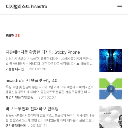
디지털리스트 hisastro
표현
28
자유에너지를 활용한 디자인! Sticky Phone
여러가지 응용이 가능하고, 유용한 디자인!! 세상이 좋아지기 위한 방
법 중 하나를 저는 에너지에 대한 자유라고 생각합니다. ▲ 테슬라 코
일을 시험 중인 니콜라 테슬라 그건 천재 과학자 니콜라테슬라가 주창
기능성 디자인
2011.02.28
했던 바이기도 하며, 그 "테슬라 코일"이라는 것도 그 연장선에 있는
것으로 압니다. 특히, 지구 상의 분쟁 중 대부분은 이 에너지와 밀접한
hisastro's PT템플릿 공유 40
관련이 있다는 점은 아이러니하게도 그것을 증명하는 것이고, 또 우리
특징 표현 및 설명에 좋은 다이어그램 이제 모두 마흔개의 파워포인트
말로 해석할 때 "힘"이란 뜻에서는 간단치 않은 어떤 느낌이 전해지기
템플릿을 공유하게 되네요. 클립아트로 분류한 것을 포함하면 더 되겠
도 합니다. 정말로 생각해 보면, 우리가 살아가는 삶 속의 굴레는 이 에
지만... 암튼, 제안서 만드시는데 조금이라도 도움이 되셨다면 좋겠는
제안서 만들기/템플릿
2011.02.07
너지에 대한 속박이 가장 큰 것이 아닐까 싶습니다. 언젠가 뉴스 중에
데... ^^ 작지만 더 많은 분들이 서로함께나눔의 의미를 되새기시고 소
는 서울과 경기도 일부에선가 전기가 끊겨 새벽의 몇 시간 동안 주민들
통으로써 상호작용 그 보탬의 행복을 느끼실 수 있다면 좋겠습니다. 아
이 어둠과 추위 속에서 고생..
바보 노무현과 진짜 바보 민주당
울러 공유하는 이 템플릿들이 좋은 의미로써 나의 생각을 표현하고 제
잘못된 선택을 되풀이하지 않으려면... 블로깅의 목적이 시사적인 내용
시하는데 있어 방법적 도구가 된다면 이보다 좋을 수는 없겠다 싶습니
을 중심으로 쓰고자 했던 것이 아니었는데, 이미 대부분의 글은 그렇게
다. 아무쪼록 좋은 일들이 가득한 날들 되시길 기원하겠습니다. (_ _)
시사와 정치를 주로 하는 블로그가 되어 버렸습니다. 하지만, 얼마 전
생각을정리하며
2011.01.24
상업용이 아니라면 마음껏 사용하셔도 좋습니다. 그렇지만, 따뜻한 댓