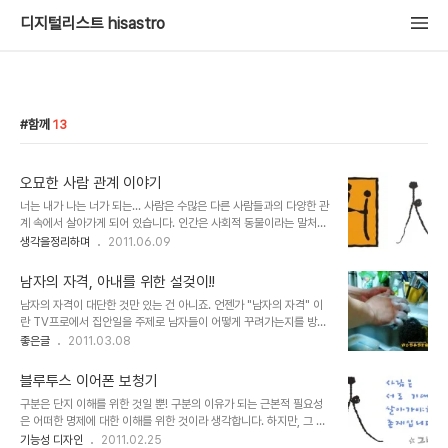
디지털리스트 hisastro
함께
13
오묘한 사람 관계 이야기
너는 내가 나는 너가 되는... 사람은 수많은 다른 사람들과의 다양한 관
계 속에서 살아가게 되어 있습니다. 인간은 사회적 동물이라는 말처럼
어쩌면 인간은 실제 혼자서는 살아갈 수 없는 존재인지도 모릅니다. 어
생각을정리하며
2011.06.09
떤 특수한 상황이라서 홀로 살아야만 하는 조건이 아닌 경우라면.. -물
론 그러한 상황이라도 어디까지가 혼자냐라고 하는 문제에 대해서는
남자의 자격, 아내를 위한 설겆이!!
간단히 설정할 수는 없을 겁니다. 그냥 단지 사람들과의 관계가 단절된
남자의 자격이 대단한 것만 있는 건 아니죠. 언젠가 "남자의 자격" 이
것만을 전제로 한 것을 의미하는 경우에는 가능할 수도 있겠다고 생각
란 TV프로에서 집안일을 주제로 남자들이 어떻게 꾸려가는지를 방영
이 들면서도 직접 경험해 보질 못한 것이기에...- ▲ H를 형상화 한 이
한 적이 있습니다. 그 방송 끝 무렵, 직접 집안일을 해본 후 정말 힘들
좋은글
2011.03.08
미지는 Human Relations Associates의 로고이며, 사람人자는
다는 것을 느낀 개그맨 이경규 씨가 마지막 대사로 말을 합니다. 아내
직접 그려보았습니다. 서양이나 동양이나 사람에 대한 생각이 이렇게
를 위해 집안일을 도와주는 것도 남자가 지녀야 할 자격 중 하나라고...
연결되고 통한다는..
블루투스 이어폰 보청기
근데, 요즘 그 말이 적잖이 와 닿습니다. 들리는 바에 의하면 맞벌이하
구분은 단지 이해를 위한 것일 뿐! 구분의 이유가 되는 근본적 필요성
는 경우도 대부분 집안일은 여자가 맡는다고 합니다. 물론 예전에 비하
은 어떠한 명제에 대한 이해를 위한 것이라 생각합니다. 하지만, 그 구
면 많이 변했다고는 하지만, 아직은 좀 그런 것 같습니다. 그런데, 아이
분이 왜곡되어 나와 너가 서로 다른 존재가 되도록 하는 부작용을 낳
기능성 디자인
2011.02.25
러니하게도 결혼 전 대부분 남자들은 무엇이든 다 잘해줄 것처럼 예비