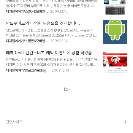
모바일 웹 브라우저 리뷰 1. MS 모바일 IE와 오페라Opera 아이폰의
위정자들의 숨은 의도가 있었기 때문이 아닐까라는 답이 도출되었습
열기가 KT의 준비 부족으로 여러 빈축을 사는 등 아이폰 도입에 따른
니다. 우리는 프랑스 혁명을 기억하는데 있어 특정한 누구를 떠올리지
관심 만큼 그 불협화음도 적지 않았던 것 같습니다. 하지만, 아이폰에
디지털이야기/스맡폰&모바일
2009.12.15
않습니다. -물론 그들이 추앙하는 인물은 있을 지언정- 하지만 정작
기다리며 극적으로 맞이하게 된 매니아층의 아이폰에 대한 사랑은 식
우리들의 36년이란 그 기나긴 처절한 저항의 역사에 있어서는 특정한
을 줄 모르는 듯 합니다. 그리고 이제 그 열기는 여타의 나라들에서 그
인물들만이 있을 뿐입니다. 왜일..
안드로이드의 다양한 모습들을 소개합니다.
랬듯이 서서히 우리나라도 스마트폰의 대중화라는 방향으로 이어지고
안드로이드의 다양한 모습들을 소개합니다. 안드로이드, 구글로부터
있어 보입니다. ▲ 과거 데스크탑 PC에서 하던 모든 일을 이제는 모
파생된 그 이름은 현재 스마트폰을 중심으로 회자 되고 있는 중입니다.
바일로 한다! 그렇습니다. 이제 스마트폰이 중심이 되는 모바일 시대가
하지만, 얼마 전 "안드로이드가 가져올 사회변혁!"이라는 포스트에서
디지털이야기/스맡폰&모바일
2009.12.14
시작되고 있는 겁니다. 그렇다면, 모바일 시대의 핵심적 도구가 될 스
언급했듯이 안드로이드는 다양한 모습으로 우리들에게 다가올 것이
마트폰에서 중심이 되는 기능으로써 그 사용의 빈도가 가장 많을 것으
며, 시작은 안드로이드라는 이름으로 시작되었지만, 진정한 인간 중심
로 예상되는 것으로 가장 첫..
레뷰RevU 던킨도너츠 케익 이벤트에 당첨 되었습니
의 공존과 공유로써 함께하는 세상의 바탕이 되리라 생각하고 있습니
다. ^^
레뷰RevU 던킨도너츠 케익 이벤트에 당첨 되었습니다. ^^ 큰일은 아
다. ▲ Android 공식 Logo 및 마스코트 재밌는 사실은 이미 벌써
니지만, 이런 것도 작은 행복의 소재가 되리라는 생각을 합니다. 물론
안드로이드와 관련된 여러 다양성에 대한 이야기들이 기사화되고 있
기존 마케팅의 비용 지출에 비해서 일반인들에게 제공하는 그 폭이 생
디지털이야기/블로그Weblog
2009.12.13
으며, 그 다양한 안드로이드의 모습에 대한 기본 로고를 수많은 사람들
각 보다 너무 작다는 생각을 한편 합니다만... 점점 나아질 것이라는 생
이 변형된 모습으로 안드로이드의 로고 및 마스코트를 편집에 편집을
각입니다. 지난 주 수요일에 "세상 모든 것에 대한 리뷰~ 레뷰입니
거듭하여 나름대로의 귀엽고 재밌는 모습으로 매일..
다."를 기치로 내건 RevU에 신청했던 던킨도너츠 크리스마스 케익 사
더보기
용자 리뷰 이벤트에 당첨이 되었다는 메일을 받았습니다. ▲ 던킨도너
츠 크리스마스케익 당첨 메일 이미지 컷 첫째 아이의 생일이 크리스마
스 이브인 24일이라서... 겸사 좋은 이벤트가 되리라 생각해서 신청을
했던 건데... 추후 기프티콘을 받고 보니... 리뷰를 올려야 하는 시일이
12월8일 오늘까지 ..
관련사이트