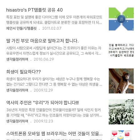
고, 누군가는 특권을 또 누군가는 낙인이 찍혀 살아가게 되기도 합니
아내에게 말합니다. 그러나 정작 결혼 후 모습은 다들 약속이라도 한
다. 이러한 이야기를 디자인 관련 포스팅에서 언급한 이유는, -그 카테
듯 결혼 전 얘기와는..
hisastro's PT템플릿 공유 40
고리 역시 구분이 목적이 아닌 단지 필요에 의한 것일 뿐이기도 하기에
특징 표현 및 설명에 좋은 다이어그램 이제 모두 마흔개의 파워포인트
어떤 이야기든 연관이 있다면 할 수 있는 것이라 생각하여...- 사람들
템플릿을 공유하게 되네요. 클립아트로 분류한 것을 포함하면 더 되겠
이 좋아하는 기호 내지 각기 지닌 서로 다른 장단점 이랄까요?... 또는
지만... 암튼, 제안서 만드시는데 조금이라도 도움이 되셨다면 좋겠는
제안서 만들기/템플릿
2011.02.07
잘하는 것과 못하는 것... 아니면, 일반적인것과 특수한것... 등등의 이
데... ^^ 작지만 더 많은 분들이 서로함께나눔의 의미를 되새기시고 소
야기를 해야 의미있는 포스트가 되겠다고 생각되었기 때문입니다. 개
통으로써 상호작용 그 보탬의 행복을 느끼실 수 있다면 좋겠습니다. 아
인적으로 장애라는 말을..
딸 가진 부모 마음으로 말하고저 합니다.
울러 공유하는 이 템플릿들이 좋은 의미로써 나의 생각을 표현하고 제
사람이 사람으로써 사람답게 살아간다는 건 트위터가 좋은 이유는 자
시하는데 있어 방법적 도구가 된다면 이보다 좋을 수는 없겠다 싶습니
유로우면서 자연스럽게 정보가 실시간으로 공유되고, 그 속에서 각자
다. 아무쪼록 좋은 일들이 가득한 날들 되시길 기원하겠습니다. (_ _)
느끼는대로 공감할 수 있기 때문이 아닐까 합니다. 그리고 팔로우
생각을정리하며
2010.06.29
상업용이 아니라면 마음껏 사용하셔도 좋습니다. 그렇지만, 따뜻한 댓
(following, follower) 개념은 온라인이 아니었다면 불가능했을 많
글(또는 트랙백).. 남겨주시길... ^^ 템플릿의 배포는 원칙적으로 이곳
은 사람들과의 연결고리를 만들어주고 있다는 점에서 트위터가 대표
블로그에서만 하도록 하겠..
희생이 필요하다??
적인 쇼셜네트워크로써 성공하는 힘이 되었다고 생각합니다. 자신의
희생이 필요하다!! 우리가 살아가는 세상은 누구나 함께 행복할 수는
생각이나 의견이 맞닿아 있는 경우 누구라도 함께할 수 있는 트위터...
없는 건가요? 그렇다고 한다면 그 중 행복할 수 없는 대상은 희생을 당
아직까지 자주 그리고 제대로 활용하고 있지는 못하지만 이전에 생각
해야만 하는 것일까요? 그래요... 만일 그 행복할 수 있는 최적의 수가
생각을정리하며
2009.12.29
하지 못했던 트위터의 재미와 가능성을 새록 새록 깨달아 가고 있습니
존재한다면 그 수만큼 되었을 때 우리 모두는 행복할 수 있는 겁니까?
다. 140글자라는 -물론 그 이상의 글자 수도 이제 가능하기도 합니다
▲ 세상을 구하고자 십자가를 맨 예수... 그러나... 누군가 그 희생을 말
만- 제한된 표현으로도 다양한 생각들과 정..
역사의 주인은 "우리"가 되어야 합니다!!!
하면서 진정으로 그 스스로의 실천적 희생을 통해 다수의 행복을 바라
36년의 저항은 특정 인물들만의 전유물이었을까? 일제 식민지 항거
겠다고 한다면 진정으로 나는 그를 숭배할 겁니다. 그런데... 그 희생에
를 기억할 때, "우리"라고 하는 민초들의 저항이었다는 것을 상기하기
있어 스스로는 제외하고 타인만의 희생을 종용하고 강요하는 것이라
란 쉽지가 않습니다. ▲ 1919년 3월 1일을 기하여 일어난 거족적인
생각을정리하며
2009.12.23
고 한다면, 그것을 희생이라고 할 수 있을지 의문입니다. 강요되는 희
독립만세운동. 서울 덕수궁 앞에서의 시위. 출처 : Copyright © 한
생... 지금 진정으로 필요한 희생이란... 지체 높고 권위 있으신 분들과
국민족문화대백과 / 네이트(일부 편집 수정) 문득 그 이유가 무엇이었
이 땅의 9..
스마트폰용 모바일 웹 브라우저는 어떤 것들이 있을
을까를 생각해 보았는데, 그것은 그 저항에 대한 역사적 기술에 있어
까?