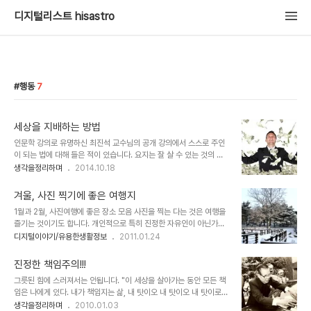
디지털리스트 hisastro
행동
7
세상을 지배하는 방법
인문학 강의로 유명하신 최진석 교수님의 공개 강의에서 스스로 주인
이 되는 법에 대해 들은 적이 있습니다. 요지는 잘 살 수 있는 것의 해
답, 그건 자기 기준을 가져야 한다는 주장이었습니다. 워낙 달변가시고
생각을정리하며
2014.10.18
그 이상의 지식을 갖추셨기 때문에 말씀 한마디 한마디가 상당히 설득
력 있게 느껴졌지만, 이내 시간이 흐를수록 그 생각에 대한 접점은 멀
겨울, 사진 찍기에 좋은 여행지
어지는 기분이었습니다. 그래서 왜 그랬을까??를 생각해 보았습니다.
1월과 2월, 사진여행에 좋은 장소 모음 사진을 찍는 다는 것은 여행을
그러니까 본 포스트는 그것에 대해 나름 생각한 이유를 정리하고, 어느
즐기는 것이기도 합니다. 개인적으로 특히 진정한 자유인이 아닌가라
분들이라도 생각을 나눴으면 하는 바램으로 남기는 글입니다. 뭐~ 그
고 생각되는 푸른솔™님의 사진들과 글을 보면, 정말 부럽다는 생각을
디지털이야기/유용한생활정보
2011.01.24
렇지 않은 글이 어디 있겠습니까마는... ^^; 최진석 교수님께서 하신 말
하지 않을 수가 없는데, 푸른솔™님의 사진과 글들은 사진여행의 표본
씀은 공감하기에 충분하다는 것을 부인할 수 없습니다. 문제는 그 기준
또는 모범 사례로도 손색없다고 생 합니다. 스스로에게 어떤 여행이라
을 누구나 갖기란 어려운 구..
진정한 책임주의!!!
는 자유로움 -자유라는 건 그에 따르는 책임이 따른다는 것과 능동적
그릇된 힘에 스러져서는 안됩니다. "이 세상을 살아가는 동안 모든 책
이어야 한다는 것을 생각하며- 을 향유할 실천적 동기를 부여하고, 저
임은 나에게 있다. 내가 책임지는 삶, 내 탓이오 내 탓이오 내 탓이로
와 같은 생각을 하실 분들과 그 내용을 공유하고자 이 겨울 사진 찍기
소이다!" 틀린말은 아니지만, 한번쯤은 곱씹어 봐야할 말이라고 생각
생각을정리하며
2010.01.03
좋은 곳으로 정평이 나있는 우리 나라 곳곳의 보기 좋은 경치가 어디에