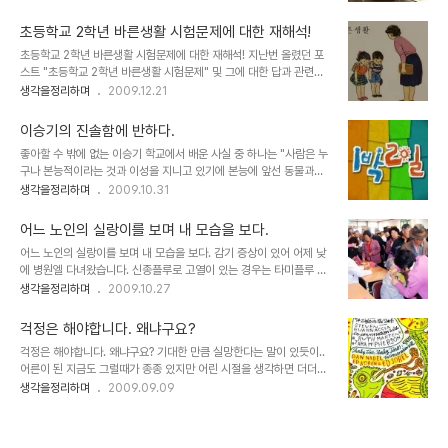
했습니다. ▲ 故 김수환 추기경님의 내 탓이오 캠페인 활동 모습, 출
있는지 하나 씩 풀어 놓을까 생각하며 이를 실천에 옮깁니다. -그런데,
처: 파우 님의 블로그 이말은 다시 돌려 생각하자면, 성공 또한 나만의
사실 글 준비를 위해이런 저런..
초등학교 2학년 바른생활 시험문제에 대한 재해석!
노력에서 기인한 것이 된다는 것을 의미할 수 도 있습니다. 그래서인지
초등학교 2학년 바른생활 시험문제에 대한 재해석! 지난번 올렸던 포
또한 사회 전반에... 그리고 그 무의식 속에 너무도 진하게 이말은 우리
스트 "초등학교 2학년 바른생활 시험문제" 및 그에 대한 답과 관련하
를 옭아매고 있습니다. 철저한 계급사회였던 고려 및 조선시대와 식민
여 "도대체 이런 문제가 어디 있나?!!"라는 의견과 우려의 말씀들을 많
생각을정리하며
2009.12.21
시대, 그리고 독재를 거치며 모든 조건을 지닌자들의 이루기 쉬운 성취
은 분들이 댓글로 남겨주셨습니다. 바로 아래의 그 문제의 시험 문제...
들은 그렇지 못한 민초들과 그환경을 뚫고 힘겹게 올라온 성공한? 소
이미 보신 분들의 경우는 지겹도록 보셨을텐데요.. -.-; ■ 상기 초등
수의 민초들을 옭아매는 방..
이승기의 진솔함에 반하다.
학교 2학년 바른생활 시험 19번 문제의 답 2번 ■ 답 해설 교통사고를
좋아할 수 밖에 없는 이승기 학교에서 배운 사실 중 하나는 "사람은 누
당했을 때 112에 신고하면 경찰이 교통사고의 정도를 판단하여 119는
구나 본능적이라는 것과 이성을 지니고 있기에 본능에 앞선 동물과는
자동으로 신고 접수가 되기 때문. 왜인지 원인은 알 수 없으나, 위 시험
차별된다는 것"입니다. 실제 그것은 우리가 살아가면서 익히 경험하
생각을정리하며
2009.10.31
문제에 대해 자꾸 생각이 났습니다. 아마도 본질에 대한 고민 때문이
고, 스스로 느끼며 살아갑니다. 그러니까 본능적인 충동이 있어도 사람
아니었을까 생각합니다만, 그 고민이 문제에 대해 다시금 해석을 하게
이 갖는 이성이 본능을 억제하려 한다는 것을저 뿐만아니라 많은 사람
만들었고,..
어느 노인의 실랑이를 보며 내 모습을 보다.
들이 경험합니다. -물론 이것이 정말 그런건지, 아니면 배움에 의해 체
어느 노인의 실랑이를 보며 내 모습을 보다. 감기 증상이 있어 어제 낮
득된 것인지 저는 답을 알지 못합니다. 예를 굳이 든다면 인도의 늑대
에 병원엘 다녀왔습니다. 신종플루로 고열이 있는 경우는 타미플루 처
소년 등... 배움없이 자란 인간의 모습에서 이성이라고 하는 것을 찾기
방을 하라는 정부의 지침이 있다고 해서인지 사람들이 많았습니다. 그
생각을정리하며
2009.10.27
어려웠다는 이야기들 때문에라도... 나쁘게 표현하자면 주입 또는 세
리고 독감예방접종을 별도로 보건소의 직원분들이 나와서 노인분들의
뇌... 좋게 말하자면 교육에 의해 만들어진 결과일 수 있다는 건... ^^
예방주사 접종을 한다고 해서 할아버지 할머니 분들도 무척 많으시더
암튼 잘 모르겠습니다. ..
걱정은 해야합니다. 왜냐구요?
군요. ▲ 위 사진은 본 글과 관계가 없습니다. 이미치출처: 영양인터넷
걱정은 해야합니다. 왜냐구요? 기대한 만큼 실망한다는 말이 있듯이..
뉴스 추출 편집 게재 그런데, 이 예방주사가 지역 마다 한정적으로 지
어른이 된 지금도 그럴때가 종종 있지만 어린 시절을 생각하면 더더욱
역 거주자를 접종을 한다는 것에서 어느 할아버지 한 분과 간호사간에
그런 기억이 많습니다. 어린 시절에도 그 이전의 경험에 비추어 스스로
생각을정리하며
2009.09.09
실랑이가 벌어지기 시작했습니다. 요는, 그 할아버지가 타 지역에서 오
행한 행동의 결과를 판단해서 혼날 것이라고 걱정을 하면 아예 아무런
신 분이었는지 간호사는 할아버지의 예방접종이 안된다는 얘기를 하
일도 없이 지나가거나, 혼이 나더라도 걱정한 것 만큼은 아닌 수준으로
였고 할아버지는 아랑곳 하지 않은 채로 한 번..
마무리 된 기억... 이를테면, 초등학교 시절 토요일과 일요일에 학교에