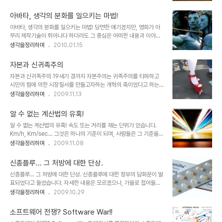
력 조차도 퇴화되어 버렸습니다. 어느 분의 말씀처럼 우리는 그렇게 길
분야 또는 그 객체들의 공통점은 그것을 보고 듣고 감상하..
들여 지고 있는지 모릅니다. 물론, 그것들 -중심,가운데, 구심점, 리더,
아바타, 생각의 분화를 일으키는 마법!
중요함, 2- 의 중요성을 부인코자 함은 아닙니다. 아니, 이미 그 이상
아바타, 생각의 분화를 일으키는 마법! 당연한 얘기겠지만, 영화가 아
부각되어 더이상 추켜세울 수 없으리 만큼 올라가 있으므로... 꼭 그렇
무리 제작기술이 뛰어나다 하더라도 그 중심은 어떠한 내용과 이야기
게 할 필요는 없을 듯 하나... 다만, 핵심은 가운데 또는 중심, 리더가
를 담고 있느냐가 무엇보다도 중요한 요소일 겁니다. 몇해 전 수백억의
생각을정리하며
2010.01.15
아니라역할이라는 것을 말하고 싶은 겁니다. 과연 그 중심은 스스로 중
제작 비용을 홍보의 전면에 내세우고 실감나는 CG영상을 제작했다
심이며, 가운데이고, 구심점일까요... 그래서 너무도 ..
며, 나라가 온통 시끄러웠던 심형래 감독의 영화 "디워"의 기억은 좋은
자본과 신귀족주의
예가 되리라 생각합니다. 물론 이상한 논리들로 찬반이 엇갈리며 지저
자본과 신귀족주의 19세기 경까지 자본주의는 귀족주의를 타파하고
분하게 얼룩졌던 그때의 기억이 좋지는 않지만... 이야기 또는 내용과
시민의 힘에 의한 시장질서를 만들고자하는 개혁의 축이었다고 하는
전달하고자 하는 메시지 등은 영화의 기본 골격이라고 할 수 있습니다.
데... 자본은 또다른 힘의 부조리로 변질되고 있음을 우리의 현실은 보
생각을정리하며
2009.11.13
때문에 아무리 영화가 멋진 기술과 영상으로 채워져 있다고 하더라도
여주고 있습니다. 자못 이것이 왜곡된 체제하의 우리에게만 해당되는
채워져야 할 기본 뼈대가 없다면... 이는 영화로써의 가치를 상실하게
현상이고, 이야기 일지는 모르겠으나, 지금 우리들이 살아가고 있는
되어 관객으로부터 혹평을 받게 되고..
알 수 없는 계산법의 유혹!
21세기는 재벌과 권력의 유착이라는 혼맥지도
알 수 없는 계산법의 유혹! 속도 또는 거리를 재는 단위가 있습니다.
(http://blog.naver.com/hyoungwk?
Km/h, Km/sec... 그것은 하나의 기준이 되며, 사람들은 그 기준을
Redirect=Log&logNo=10018230331)를 거론하지 않더라도
근거로하여 거리와 속도를 계산하고 그 산정된 결과로서 이해를 하기
생각을정리하며
2009.11.08
새로운 귀족이 형성되어 있으며, 또한 그에 따르는 생존을 갈구해야만
도 하고 감을 잡기도 합니다. 그러나 그 측량을 위한 기준은 순수하지
하는 어쩔 수 없는 노예적 모습이 존재하고 있음은 부인할 수 없는 사
만, 이를 활용한 계산을 통해 만들어지는 사안들을 보다 보면 그 과정
실입니다. 사람이 아닌 돈에 의해서... 권력에 치우쳐 돈을 좌우하던 ..
신종플루... 그 처방에 대한 단상.
에 시작과 끝은 온데 간데 없고, 단지 숫자만 남아 사람들의 눈을 현혹
신종플루... 그 처방에 대한 단상. 신종플루에 대한 정부의 담화문이 발
시켜 유혹하는 듯 합니다. 언젠가 뉴스 기사 중 "인구재앙"이란 것이
표되었다고 들었습니다. 자세한 내용은 모르겠으나, 가을로 접어들어
있었습니다. 논란거리이기도 했지요. 2012년엔 어떻고 2050년엔
신종플루 확산에 대한 대처로써 타미플루 처방에 대한 완화가 주요 내
생각을정리하며
2009.10.29
어떻고 하면서 인구감소와 노령화의 문제를 거론하고 있었습니다.-그
용인 것 같습니다. 그런데, 문제는 그에 따른 너무도 많은 혼란스러움
의도가 경고를 하고 있는 것이긴 하겠지만- 과연 2012년엔 그리고
이 발생하고 있다는 사실입니다. 신종플루 감염에 대한 검사도 그렇지
2050년에는 정말로 그..
소프트웨어 전쟁? Software War!!
만, 의심이 된다 싶으면 바로 타미플루 처방을 하고 있는 현재의 방식