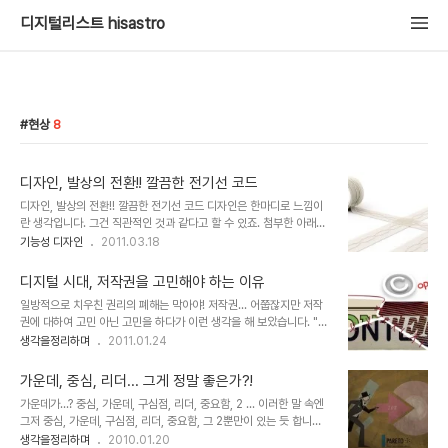
디지털리스트 hisastro
현상
8
디자인, 발상의 전환!! 깔끔한 전기선 코드
디자인, 발상의 전환!! 깔끔한 전기선 코드 디자인은 한마디로 느낌이
란 생각입니다. 그건 직관적인 것과 같다고 할 수 있죠. 첨부한 아래의
디자인 이미지들만 보더라도 어떻게 적용되는지 바로 감이 옵니다. 그
기능성 디자인
2011.03.18
야말로 디자인의 힘이라고 할 수 있는 아주 좋은 예가 아닌가 싶습니
다. 이 디자인을 잘만 응용하면 컴퓨터 주위의 온통 지저분하니 너저분
디지털 시대, 저작권을 고민해야 하는 이유
하게 널려진 전기선들도 그냥 한번에 깔끔히 정리될 수도 있겠다는 생
일방적으로 치우친 권리의 폐해는 막아야! 저작권... 어쭙잖지만 저작
각이 들었습니다. 생각과 발상의 전환이라는 건 진정으로 이런 것이 아
권에 대하여 고민 아닌 고민을 하다가 이런 생각을 해 보았습니다. "어
닐까 합니다. 형광등의 발전과정을 보면서 최근 가정에 설치되는 삼파
떠한 권리가 한쪽으로 치우쳤을 땐 반드시 문제가 발생하기 마련이
생각을정리하며
2011.01.24
장 뿐만아니라 요즘 일반 형광등이 설치된 형태와 과거 갓이 씌어져 있
다." 특히 본 글에서 말하고자 하는 저작권은 그 정도가 너무 과한 상황
던 형광등의 차이를 보면 과연 그 발전이란 적절한 시간이 반드시 필요
에 이르렀다고 봅니다. 물론 현재, 어떤 누구라도 이 디지털 시대의 저
한 건지 모른다는 생각을 하지 않을 ..
가운데, 중심, 리더... 그게 정말 좋은가?!
작권에 대하여 명쾌한 답을 내놓긴 어려울 것이라 생각합니다. 뭐, 혼
가운데가...? 중심, 가운데, 구심점, 리더, 중요함, 2 ... 이러한 말 속엔
자라면 어떤 특정한 방법을 포함하여 어떤 주장이든 펼칠 수는 있겠지
그저 중심, 가운데, 구심점, 리더, 중요함, 그 2뿐만이 있는 듯 합니다.
만... ▲ Illustration by Minh Uong/The New York Times
그것이 어떻게 존재하는지는 알 필요도 없고, 지금은 필요성을 느낄 능
생각을정리하며
2010.01.20
Published: March 1, 2009 음악이나, 책, 글 그림 등등... 이러한