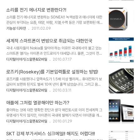
있는데, 그런 디자인들은... 사실 발상의 전환이라고 하기엔 조금 거리
을 하고 있는지 알 수 없을 만큼 정말 감쪽 같습니다. 컨셉디자인이기
가 있기도 합니다. -그렇게도 생각하는 분도 계시겠지만...- 그래서 왜
때문에 어떻..
소리를 전기 에너지로 변환한다?!
생각하지 못했을까? 라는 생각은 때로... 기업들이 이미 할 수 있었음
소리를 전기 에너지로 변환하는 SONEA!! 녹색성장과 에너지에 대한
에도 적용하지 않은 것일 수 있다는 의구심으로 연결되기도 합니다. 이
관심이 부각되는 요즘, 태양, 바람, 지열,수력 등은 가장 보편화된 에너
미 표준화된 것을 또다시 다른 형태로 변형시켜 특정 기기에 맞는 악세
지원으로 각광 받고 있고, 그만큼 많이 알려진 에너지원이라고 할 수
기능성 디자인
2011.02.09
서리를 부가적으로 갖춰야만 하는 불편함을 초래하기도 합니다. 이는
있습니다. 그런데, 소리... 아니 소음이라고 할 수 있는 시끄러운 소리
우리 주위에서 흔히 볼 수 있는 것으로 TTA(한국정보통신기술협회)
들을 에너지로 변환하는 기술에 대하여 말하는 사람들이 있습니다. 제
에서 적지 않은 예산..
세계적 스마트폰이 변방으로 취급되는 대한민국
품명 소니아 SONEA. 이것이 현실화 된다면, 도시 소음이 어느정도
국내 사용자들이 Nokia를 알아야 하는 이유!!! 국내에서의 불고 있는
대접 받는 존재로 탈바꿈이 되지 않을까 생각됩니다. 간단하게 소리를
스마트폰 열기는 아이폰과 안드로이가 대세입니다. 물론, 그것이 전세
에너지원으로 하는 가로등이 거리를 비추고 사람들은 시끄러운 곳으
계적인 트랜드와 무관한 건 아닙니다. 애플의 아이폰과 구글이 주도하
디지털이야기/스맡폰&모바일
2010.07.17
로부터 전기를 무료로 사용할 수도 있을테니까요. SONEA를 디자인
는 안드로이드 진영의 제조사들이 만들어 내고 있는 수많은 안드로이
한 그들의 주장에 의하면 아래 이미지와 같이 가로 세로 각 450mm
드폰은 분명히 세계적인 흐름임에 틀림없습니다. 그런데, 생각해야할
와 두께 80mm의 크기와 무게..
로즈키(Rosekey)를 기본입력툴로 설정하는 방법!
한 가지 사실이 있습니다. 세계 최대 휴대폰 생산기업이자 스마트폰 시
로즈키를 사용했더니 입력속도가 1.5배 이상 빨라져... 휴대전화가 보
장 점유율 40%를 차지하고 있는 노키아의 심비안과 마에모가 그것
급되어 보편화 된지도 벌써 10여 년이 훌쩍 넘었습니다. 그리고 음성
입니다. 세계 최고의 명성을 유지하고 있는 이유가 있을 것임에도 무엇
을 통화하는 것 이상으로 늘어난 문자전송은 또하나의 문화가 되기도
디지털이야기/스맡폰&모바일
2010.03.11
이 문제인지 국내에서 노키아의 성적은 바닥을 헤매고 있습니다. 왜 그
했습니다. 문자를 보내기 위한 휴대전화의 입력방법들... 천지인과
럴까요? 문득 과거 몇 십년 전의 술과 음료수 시장에 관해 회자되던 얘
EZ-한글 등... 이름을 알수 없는 수많은 문자 입력 방법들은 저마다 편
기가 떠올랐습니다. -어쩌면 지금도 여..
애플에 그처럼 열광해야만 하는가?
리성과 효율성을 염두에 두고 만들어졌겠지만, 사용자의 요구가 제대
좋아하는 것에 대한 명확한 판단과 생각 매킨토시로 이미 전세계적 그
로 반영되지 못했던 것 같습니다. 또한 표준화 되지 못한 문제로 인하
유명세가 작지 않지만, 아이폰이 국내에 발매가 되면서 아이폰을 개발
여 저를 포함한 많은 사람들은 새로운 휴대전화를 맞이할 때마다 새로
하여 판매하는 기업 애플에 대한 관심 또한 더욱 높아졌습니다. 더우기
디지털이야기/스맡폰&모바일
2010.01.29
운 입력 방법들을 익히느라 고생을 해야만 했습니다. ▲ 천지인 입력
아이팻-iPod은 아이팟인데, 왜 iPad는 아이패드일까?- 의 공개로
방식의 삼성 애니콜 W2900 키패드 터치의 시대에 접어 들면서도 역
그 관심은 더욱 확대될 것은 예정된 사실이기도 합니다. ▲ 2010년 1
시 변함이 없는 듯 했습니다. 그러다..
SKT 강제 부가서비스 싱크메일!! 해지도 어렵다!!!
월 28일 공개된 애플의 타블렛 iPad 하지만, 좋다라고 하는 관심에