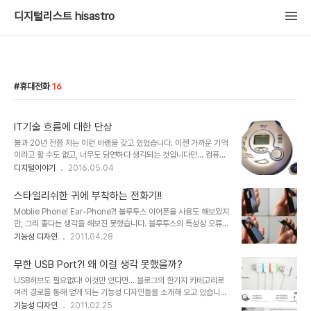
디지털리스트 hisastro
휴대전화
16
IT기술 흐름에 대한 단상
불과 20년 전쯤 저는 이런 바램을 갖고 있었습니다. 이젠 가까운 기억
이라고 할 수도 없고, 너무도 당연하다 생각되는 것입니다만... 컴퓨터
로 음악을 들을 수 있으면 좋겠다. 상상이 가나요? ㅎ제 기억이 맞다면
디지털이야기
2016.05.04
94년도 즈음의 일입니다. 당시만 해도 컴퓨터의 사운드 카드로 음악
을 듣는 건 고작해야 Midi 수준이었죠. mp3가 나오기 전이라서 뭐~
스타일리쉬한 귀에 부착하는 전화기!!
솔직히 기계음에 불과한 노래방 프로그램이었지만 ims라는 확장자로
Moblie Phone! Ear-Phone?! 블루투스 이어폰을 사용도 해보았지
된 Midi파일을 재생하는 Ocplay나 IMplay 프로그램만으로도 감지
만, 그리 좋다는 생각을 해보진 못했습니다. 블루투스의 특성상 오류도
덕지 했던 때이기도 합니다. 사운드카드라고 해봐야 8비트, 16비트
종종 있고... 그런데, 이건 좀 다를 것 같습니다. 우선 직접 귀에 장착을
기능성 디자인
2011.04.28
하던 옥소리, 사운드블라스터가 고작이었던 때였구요. 뭐~ 그게 최고
하는 거니까 전화기의 문제가 아닌 이상 통신의 문제는 없을테고, 다만
긴 했습니다. ㅎ Mp3가 대중화 되고 동시에 PC성능도 빠르게 향상
귀속 피부에 직접 닿는데 그 촉감에 있어서는 괜찮을런지 그게 궁금하
되면서 어느 순간 컴..
무한 USB Port?! 왜 이걸 생각 못했을까?
긴 합니다. 또 귀에 장착하여 사용하는 컨셉이니 만큼 무게까지 고려하
USB허브도 필요없다! 이것만 있다면... 블로그의 한가지 카테고리로
여 특수 재질을 활용한 어떤 기술이 적용되도록 고안하겠죠? ^^ 게다
여러 경로를 통해 얻게 되는 기능성 디자인들을 소개해 오고 있습니다.
가 카멜레온 처럼 귀에 부착을 하고 있어도 투명하게 변신하는 마술같
그런데, 가끔은 정말 이런 걸 왜 생각하지 못했을까? 라는 것들이 종종
기능성 디자인
2011.02.25
은 기능도 참신한 아이디어로 보입니다. 자세히 보지 않으면 귀에 무엇