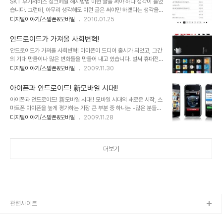
SKT 부가서비스 싱크메일 해지방법 이런 글을 써야 하나 생각이 들었
있어서 스스로 생각하고 여과된 판단이 아니라 분위기에 휩싸여 무조
습니다. 그런데, 아무리 생각해도 이런 글은 써야만 하겠다는 생각을
건적으로 받아들이고 있는 것은 아닌가 하는 생각이 들기도 합니다. 이
했습니다. 싱크메일 해지 전에 일부 생각지 못하여 준비하지 못한 캡춰
디지털이야기/스맡폰&모바일
2010.01.25
에 대하여 언젠가 모튜님께서 쓰셨던 아이폰에 대한 포스트에서나 꼬
이미지 등 아쉬움이 있지만, 글을 올리기로 다부지게(뭘 그리 대단한
뮌님의 생각에서도 일부 공통된 느낌이 들어있어 언젠가 이에 대한 글
거라고! ㅎ) 마음을 먹고 포스트를 작성합니다. 지난해 9월경, 이전에
을 쓰고자 했었데, 마침 글을 ..
안드로이드가 가져올 사회변혁!
사용하던 LGT의 스마트폰에 문제가 있어 SKT로 번호이동을 하고 옴
안드로이드가 가져올 사회변혁! 아이폰이 드디어 출시가 되었고, 그간
니아로 스마트폰을 변경하게 되었습니다. 그런데, 이것 저것 조건으로
의 기대 만큼이나 많은 변화들을 만들어 내고 있습니다. 벌써 휴대전화
부가서비스가 붙더군요. 그중 하나가 Push개념과 데이터 관리 및 메
통신요금의 인하가 거론되거나 발표되고 있고, 이동통신사 별로 데이
디지털이야기/스맡폰&모바일
2009.11.30
일을 3G로 부담 없이 받을 수 있는 싱크메일이었습니다. 사용하기 따
터 요금제에 대한 적절한 가격정책을 고민하고 있는 모습들이 역력히
라서는 괜찮겠다는 생각에 그러려니 생각을 하고 있었는데... 처음 싱
보입니다. 이제 곧 안드로이드도 국내에 선보이게 됩니다. 들려오는 소
크메일 설정에서부터 이것저것 ..
아이폰과 안드로이드! 新모바일 시대!!
문들 중에는 "한국형 안드로이드"라는 말로 스팩이 다운된 형태의 출
아이폰과 안드로이드! 新모바일 시대!! 모바일 시대의 새로운 시작, 스
시 가능성들을 시사하고 있기도 합니다만, 그것이 결코 쉽지는 않을 것
마트폰 아이폰을 높게 평가하는 가장 큰 부분 중 하나는 -많은 분들이
이라는 생각과 함께, 아이폰가 가져왔던 그 이상, 아니 아이폰과는 또
그렇게 생각을 하고 계시겠지만- 무엇보다도 완성도 높은 기능이며,
디지털이야기/스맡폰&모바일
2009.11.28
다른 형태로써 쉽게 가늠할 수 없을 만큼의 많은 변혁과 그에 따른 수
사용하기 쉽다는 점과 다양한 어플리케이션을 통해 스마트폰의 대중
많은 혜택들이 우리들에게 부여될 것이라는 기대를 갖게 합니다. 산업
화를 이끌었다는 점입니다. 기존의 음성 통화가 휴대전화의 중심이었
혁명이 우리들 생활 곧곧에 동력을 활용하는..
다면, 아이폰은 무선 인터넷을 기반으로 하는 데이터통신을 이동통신
더보기
흐름의 중심으로 이끌었다는 건 누구도 부인하지 못할 중요한 사안이
라고 봅니다. 아이폰 11월28일 드디어 국내 출시 국내에서도 KT를 통
해 아이폰이 출시되면서 "담달 폰"이라는 오명은 벗었습니다. 아이폰
출시에 대한 발표가 있고 나흘만에 예약 판매 대수가 4~5만 건을 훌
쩍 넘겼다는 것만으로도 아이폰에 대한 기대..
관련사이트