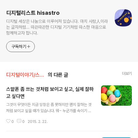
디지털리스트 hisastro
디지털 세상은 나눔으로 이루어져 있습니다. 마치 사람人이라
는 글자처럼... 따끈따끈한 디지털 기기처럼 따스한 마음으로
함께하고자 합니다.
구독하기
더보기
디지털이야기/스맡초보길잡이
의 다른 글
스맡폰 좀 쓰는 것처럼 보이고 싶고, 실제 잘하
고 싶다면
글 내용
그것이 무엇이든 지금 당장은 좀 못하지만 왠지 잘하는 것
처럼 보이고 싶을 때가 있습니다. 뭐~ 누군가를 속이기 위
한 건 아니고... 그런데, 이게 때로는 잘하고 싶었던 것을 잘
0
0
2015. 2. 22.
하도록 만드는 동기부여가 되기도 합니다. 그래서 스맡폰
초보분들께 오랜만에 소소하지만 재밌는 팁 하나를 알려드
리고자 합니다.별건 아닙니다. 너무 기대하진 마시고. ㅋㅋ