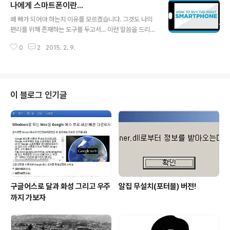
나에게 스마트폰이란...
먼저 이스터 에그(Easter Egg / 부활절 계란)라는 단어를
글 내용
기억해 두시기 바랍니다.왜~ 그런 거 있죠? 숨은 기능이라
왜 빠가 되어야 하는지 이유를 모르겠습니다. 그것도 나의
고... 전통적으로는 이스터 에그란 기독교에서 부활절날 사
편리를 위해 존재하는 도구를 두고서... 이런 말씀을 드리는
용하는 달걀에 재미를 가미한데서 유래하였습니다. 이미지
이유는 그 원인이야 여러가지 있겠지만 이를 떨칠 필요가
출처: www.thaqafnafsak.com 사용하고 계신 스마트폰
0
2
2015. 2. 9.
있지 않나라는 생각에서입니다. 정말 그렇지 않은가요? 호
이 안드로이드라면 아래 내용을 확인하시고 주변의 스맡폰
불호야 어쩔 수 없다하더라도 그 이상도 이하도 아닌 것에
초보 분들께..
괜실히 에너지를 낭비할 필요가 있느냐 이거죠. iOS와 안
드로이드는 물론 Windows, 리눅스를 두루 사용하면서
각기 장단점을 볼 수 밖에 없으니 그에 대해 언급은 합니다
이 블로그 인기글
만 그건 말 그대로 나에게 편리한가를 기준으로 표현한 지
극히 주관적인 견해일 뿐이죠. -그러한 견해가 모여 객관적
이다, 보편적이다라는 칭호(?)를 얻게 되는 거겠지만...- 이
미지 출처: www.tomsguide.com 당연히 어떤 제품을
고를래?라고 하..
구글어스로 달과 화성 그리고 우주
알집 무설치(포터블) 버전!
까지 가보자